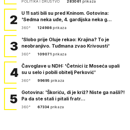
POLITIKA I DRUŠTVO
283061
prikaza
U 11 sati bili su pred Kninom. Gotovina:
2
'Sedma neka uđe, 4. gardijska neka g…
360°
124986
prikaza
'Slobo prije Oluje rekao: Krajina? To je
3
neobranjivo. Tuđmana zvao Krivousti'
360°
109071
prikaza
Čavoglave u NDH: 'Četnici iz Moseća upali
4
su u selo i pobili obitelj Perković'
360°
99695
prikaza
Gotovina: 'Škoriću, di je križ? Niste ga našli?!
5
Pa da ste stali i pitali fratr…
360°
67334
prikaza