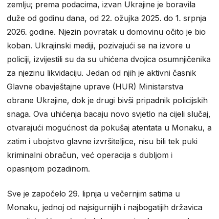
zemlju; prema podacima, izvan Ukrajine je boravila
duže od godinu dana, od 22. ožujka 2025. do 1. srpnja
2026. godine. Njezin povratak u domovinu očito je bio
koban. Ukrajinski mediji, pozivajući se na izvore u
policiji, izvijestili su da su uhićena dvojica osumnjičenika
za njezinu likvidaciju. Jedan od njih je aktivni časnik
Glavne obavještajne uprave (HUR) Ministarstva
obrane Ukrajine, dok je drugi bivši pripadnik policijskih
snaga. Ova uhićenja bacaju novo svjetlo na cijeli slučaj,
otvarajući mogućnost da pokušaj atentata u Monaku, a
zatim i ubojstvo glavne izvršiteljice, nisu bili tek puki
kriminalni obračun, već operacija s dubljom i
opasnijom pozadinom.
Sve je započelo 29. lipnja u večernjim satima u
Monaku, jednoj od najsigurnijih i najbogatijih državica