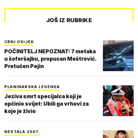
JOŠ IZ RUBRIKE
CRNI OSIJEK
POČINITELJ NEPOZNAT: 7 metaka
u šoferšajbu, propucan Meštrović.
Pretučen Pejin
PLANINARSKA LEGENDA
Jeziva smrt specijalca koji je
opčinio svijet: Ubili ga vrhovi za
koje je živio
NESTALA 2007.