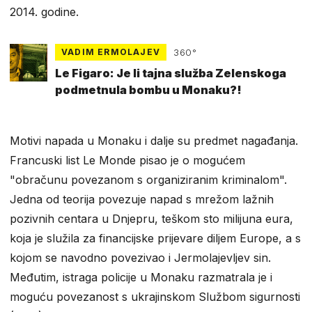
2014. godine.
VADIM ERMOLAJEV
360°
Le Figaro: Je li tajna služba Zelenskoga
podmetnula bombu u Monaku?!
Motivi napada u Monaku i dalje su predmet nagađanja.
Francuski list Le Monde pisao je o mogućem
"obračunu povezanom s organiziranim kriminalom".
Jedna od teorija povezuje napad s mrežom lažnih
pozivnih centara u Dnjepru, teškom sto milijuna eura,
koja je služila za financijske prijevare diljem Europe, a s
kojom se navodno povezivao i Jermolajevljev sin.
Međutim, istraga policije u Monaku razmatrala je i
moguću povezanost s ukrajinskom Službom sigurnosti