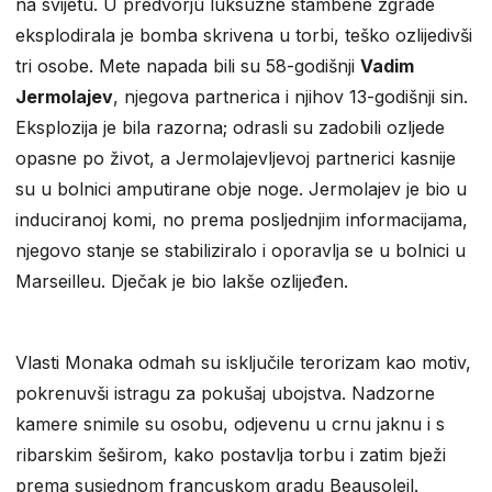
na svijetu. U predvorju luksuzne stambene zgrade
eksplodirala je bomba skrivena u torbi, teško ozlijedivši
tri osobe. Mete napada bili su 58-godišnji
Vadim
Jermolajev
, njegova partnerica i njihov 13-godišnji sin.
Eksplozija je bila razorna; odrasli su zadobili ozljede
opasne po život, a Jermolajevljevoj partnerici kasnije
su u bolnici amputirane obje noge. Jermolajev je bio u
induciranoj komi, no prema posljednjim informacijama,
njegovo stanje se stabiliziralo i oporavlja se u bolnici u
Marseilleu. Dječak je bio lakše ozlijeđen.
Vlasti Monaka odmah su isključile terorizam kao motiv,
pokrenuvši istragu za pokušaj ubojstva. Nadzorne
kamere snimile su osobu, odjevenu u crnu jaknu i s
ribarskim šeširom, kako postavlja torbu i zatim bježi
prema susjednom francuskom gradu Beausoleil.