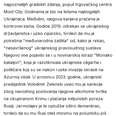
najpoznatijih gradskih zdanja, poput trgovačkog centra
Most-City. Godinama je bio na listama najbogatijih
Ukrajinaca. Međutim, njegova karijera praćena je
kontroverzama. Godine 2019. odrekao se ukrajinskog
državljanstva i uzeo ciparsko, tvrdeći da mu je
potrebna "međunarodna zaštita" od, kako je rekao,
"nesavršenog" ukrajinskog pravosudnog sustava.
Njegovo ime pojavilo se i u novinarskoj istrazi "Monako
bataljon", koja je razotkrivala ukrajinske oligarhe i
političare koji su se nakon ruske invazije skrasili na
Azurnoj obali. U prosincu 2023. godine, ukrajinski
predsjednik Volodimir Zelenski uveo mu je sankcije
zbog navodnog poslovanja njegove alkoholne tvrtke
na okupiranom Krimu i plaćanja milijunskih poreza
Rusiji. Jermolajev je te optužbe oštro demantirao,
tvrdeći da su mu Rusi oteli imovinu na poluotoku još