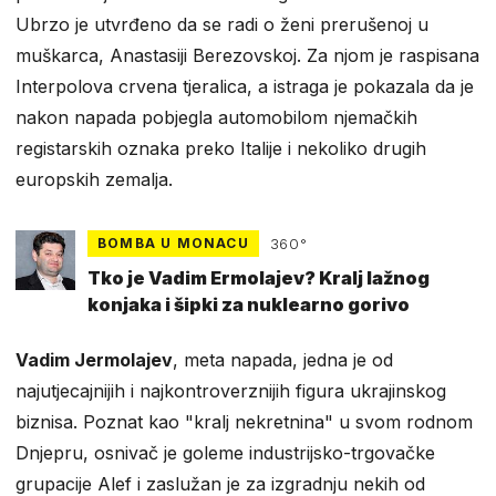
Ubrzo je utvrđeno da se radi o ženi prerušenoj u
muškarca, Anastasiji Berezovskoj. Za njom je raspisana
Interpolova crvena tjeralica, a istraga je pokazala da je
nakon napada pobjegla automobilom njemačkih
registarskih oznaka preko Italije i nekoliko drugih
europskih zemalja.
BOMBA U MONACU
360°
Tko je Vadim Ermolajev? Kralj lažnog
konjaka i šipki za nuklearno gorivo
Vadim Jermolajev
, meta napada, jedna je od
najutjecajnijih i najkontroverznijih figura ukrajinskog
biznisa. Poznat kao "kralj nekretnina" u svom rodnom
Dnjepru, osnivač je goleme industrijsko-trgovačke
grupacije Alef i zaslužan je za izgradnju nekih od