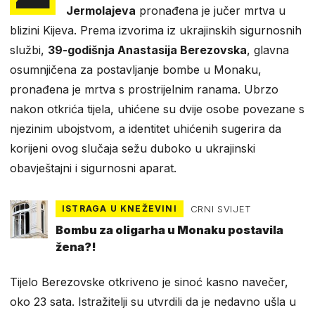
Jermolajeva
pronađena je jučer mrtva u
blizini Kijeva. Prema izvorima iz ukrajinskih sigurnosnih
službi,
39-godišnja Anastasija Berezovska
, glavna
osumnjičena za postavljanje bombe u Monaku,
pronađena je mrtva s prostrijelnim ranama. Ubrzo
nakon otkrića tijela, uhićene su dvije osobe povezane s
njezinim ubojstvom, a identitet uhićenih sugerira da
korijeni ovog slučaja sežu duboko u ukrajinski
obavještajni i sigurnosni aparat.
ISTRAGA U KNEŽEVINI
CRNI SVIJET
Bombu za oligarha u Monaku postavila
žena?!
Tijelo Berezovske otkriveno je sinoć kasno navečer,
oko 23 sata. Istražitelji su utvrdili da je nedavno ušla u