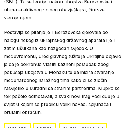
(SBU). Ta se teorija, nakon ubojstva Berezovske i
uhićenja aktivnog vojnog obavještajca, čini sve
vjerojatnijom.
Postavlja se pitanje je li Berezovska djelovala po
nalogu nekog iz ukrajinskog državnog aparata i je li
zatim ušutkana kao nezgodan svjedok. U
međuvremenu, ured glavnog tužitelja Ukrajine objavio
je da je pokrenuo vlastiti kazneni postupak zbog
pokušaja ubojstva u Monaku te da inicira stvaranje
međunarodnog istražnog tima kako bi se zločin
rasvijetlio u suradnji sa stranim partnerima. Klupko se
tek počelo odmotavati, a svaki novi trag vodi dublje u
svijet u kojem se prepliću veliki novac, špijunaža i
brutalni obračun.