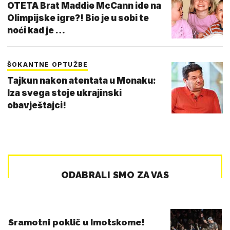
OTETA Brat Maddie McCann ide na
Olimpijske igre?! Bio je u sobi te
noći kad je …
ŠOKANTNE OPTUŽBE
Tajkun nakon atentata u Monaku:
Iza svega stoje ukrajinski
obavještajci!