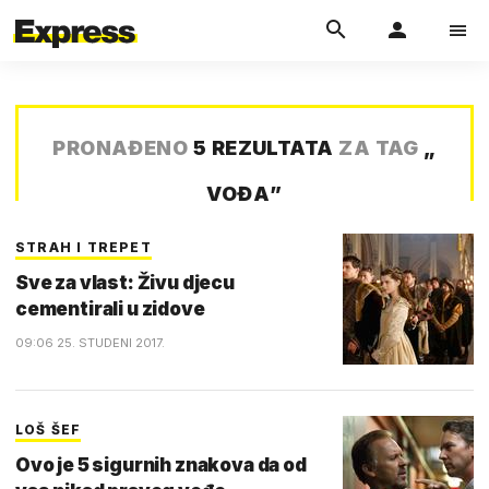
PRONAĐENO
5 REZULTATA
ZA TAG
„
VOĐA
”
STRAH I TREPET
Sve za vlast: Živu djecu
cementirali u zidove
09:06 25. STUDENI 2017.
LOŠ ŠEF
Ovo je 5 sigurnih znakova da od