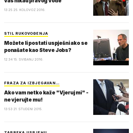
vas nikad pravog vođe
13:25 25. KOLOVOZ 2016.
STIL RUKOVOĐENJA
Možete li postati uspješni ako se
ponašate kao Steve Jobs?
12:34 15. SVIBANJ 2016.
FRAZA ZA IZBJEGAVAN…
Ako vam netko kaže "Vjeruj mi" -
ne vjerujte mu!
13:53 21. STUDENI 2015.
ZAPREKA USPJEHU