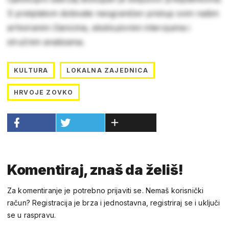
S pretplatom dobivate neograničen pristup svim našim
arhiviranim člancima, ekskluzivnim intervjuima i
stručnim analizama.
KULTURA
LOKALNA ZAJEDNICA
HRVOJE ZOVKO
Komentiraj, znaš da želiš!
Za komentiranje je potrebno prijaviti se. Nemaš korisnički
račun? Registracija je brza i jednostavna, registriraj se i uključi
se u raspravu.