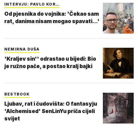
INTERVJU: PAVLO KOR…
Od pjesnika do vojnika: 'Čekao sam
rat, danima nisam mogao spavati...'
NEMIRNA DUŠA
'Kraljev sin'' odrastao u bijedi: Bio
je ružno pače, a postao kralj bajki
BESTBOOK
Ljubav, rat i čudovišta: O fantasyju
'Alchemised' SenLinYu priča cijeli
svijet