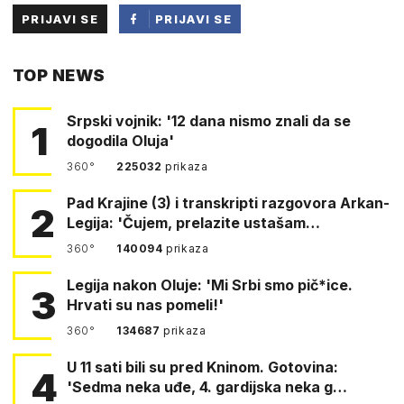
PRIJAVI SE
PRIJAVI SE
PUTEM
TOP NEWS
FACEBOOKA
Srpski vojnik: '12 dana nismo znali da se
1
dogodila Oluja'
360°
225032
prikaza
Pad Krajine (3) i transkripti razgovora Arkan-
2
Legija: 'Čujem, prelazite ustašam…
360°
140094
prikaza
Legija nakon Oluje: 'Mi Srbi smo pič*ice.
3
Hrvati su nas pomeli!'
360°
134687
prikaza
U 11 sati bili su pred Kninom. Gotovina:
4
'Sedma neka uđe, 4. gardijska neka g…