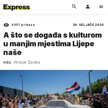
5057
prikaza
26. VELJAČE 2025.
A što se događa s kulturom
u manjim mjestima Lijepe
naše
Hrvoje Zovko
PIŠE