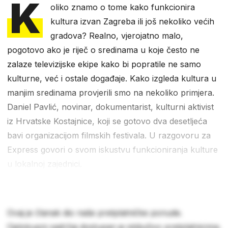
K
oliko znamo o tome kako funkcionira
kultura izvan Zagreba ili još nekoliko većih
gradova? Realno, vjerojatno malo,
pogotovo ako je riječ o sredinama u koje često ne
zalaze televizijske ekipe kako bi popratile ne samo
kulturne, već i ostale događaje. Kako izgleda kultura u
manjim sredinama provjerili smo na nekoliko primjera.
Daniel Pavlić, novinar, dokumentarist, kulturni aktivist
iz Hrvatske Kostajnice, koji se gotovo dva desetljeća
bavi organizacijom filmskih festivala. U razgovoru za
Express govori o svom iskustvu funkcioniranja kulture
u lokalnoj zajednici.
Ovaj je članak dio naše pretplatničke ponude.
Cjelokupni sadržaj dostupan je isključivo pretplatnicima.