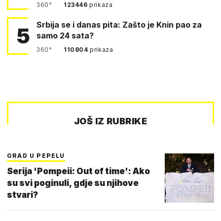
360°
123446
prikaza
Srbija se i danas pita: Zašto je Knin pao za
5
samo 24 sata?
360°
110804
prikaza
JOŠ IZ RUBRIKE
GRAD U PEPELU
Serija 'Pompeii: Out of time': Ako
su svi poginuli, gdje su njihove
stvari?