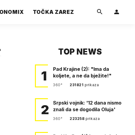
ONOMIX
TOČKA ZAREZ
TOP NEWS
a
Pad Krajine (2): "Ima da
1
koljete, a ne da bježite!"
360°
231821
prikaza
Srpski vojnik: '12 dana nismo
2
znali da se dogodila Oluja'
360°
223258
prikaza