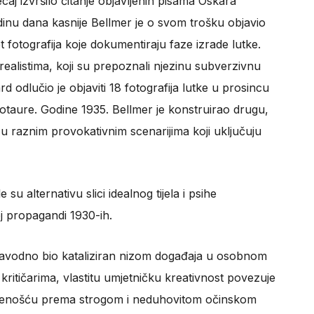
tjecaj izvršilo čitanje objavljenih pisama Oskara
dinu dana kasnije Bellmer je o svom trošku objavio
 fotografija koje dokumentiraju faze izrade lutke.
ealistima, koji su prepoznali njezinu subverzivnu
d odlučio je objaviti 18 fotografija lutke u prosincu
otaure. Godine 1935. Bellmer je konstruirao drugu,
ao u raznim provokativnim scenarijima koji uključuju
 su alternativu slici idealnog tijela i psihe
oj propagandi 1930-ih.
 navodno bio kataliziran nizom događaja u osobnom
ritičarima, vlastitu umjetničku kreativnost povezuje
orčenošću prema strogom i neduhovitom očinskom