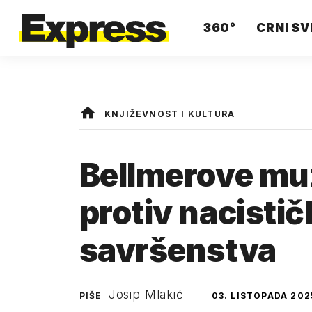
360°
CRNI SV
KNJIŽEVNOST I KULTURA
Bellmerove mu
protiv nacistič
savršenstva
Josip Mlakić
PIŠE
03. LISTOPADA 202