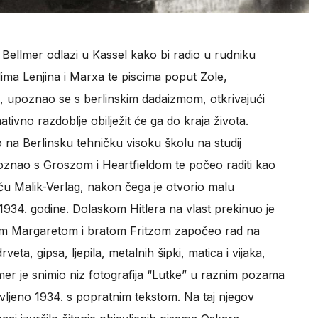
 Bellmer odlazi u Kassel kako bi radio u rudniku
lima Lenjina i Marxa te piscima poput Zole,
a, upoznao se s berlinskim dadaizmom, otkrivajući
tivno razdoblje obilježit će ga do kraja života.
o na Berlinsku tehničku visoku školu na studij
poznao s Groszom i Heartfieldom te počeo raditi kao
ću Malik-Verlag, nakon čega je otvorio malu
1934. godine. Dolaskom Hitlera na vlast prekinuo je
ugom Margaretom i bratom Fritzom započeo rad na
veta, gipsa, ljepila, metalnih šipki, matica i vijaka,
mer je snimio niz fotografija “Lutke” u raznim pozama
avljeno 1934. s popratnim tekstom. Na taj njegov