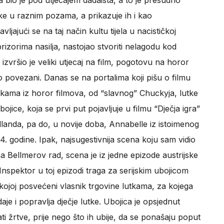
bio je pod utjecajem dadaista, a to je presudno
utke u raznim pozama, a prikazuje ih i kao
jajući se na taj način kultu tijela u nacističkoj
prizorima nasilja, nastojao stvoriti nelagodu kod
izvršio je veliki utjecaj na film, pogotovu na horor
ivo povezani. Danas se na portalima koji pišu o filmu
tkama iz horor filmova, od “slavnog” Chuckyja, lutke
ojice, koja se prvi put pojavljuje u filmu “Dječja igra”
landa, pa do, u novije doba, Annabelle iz istoimenog
4. godine. Ipak, najsugestivnija scena koju sam vidio
a Bellmerov rad, scena je iz jedne epizode austrijske
 Inspektor u toj epizodi traga za serijskim ubojicom
kojoj posvećeni vlasnik trgovine lutkama, za kojega
daje i popravlja dječje lutke. Ubojica je opsjednut
i žrtve, prije nego što ih ubije, da se ponašaju poput