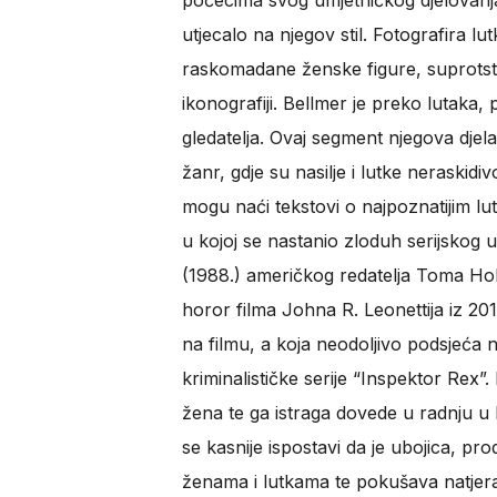
počecima svog umjetničkog djelovanja 
utjecalo na njegov stil. Fotografira l
raskomadane ženske figure, suprotstavl
ikonografiji. Bellmer je preko lutaka, 
gledatelja. Ovaj segment njegova djela 
žanr, gdje su nasilje i lutke neraskid
mogu naći tekstovi o najpoznatijim lu
u kojoj se nastanio zloduh serijskog ub
(1988.) američkog redatelja Toma Hol
horor filma Johna R. Leonettija iz 201
na filmu, a koja neodoljivo podsjeća n
kriminalističke serije “Inspektor Rex”.
žena te ga istraga dovede u radnju u 
se kasnije ispostavi da je ubojica, pro
ženama i lutkama te pokušava natjerat