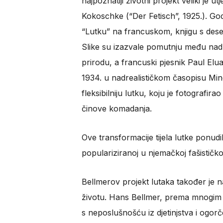
najpoznatiji životni projekt veliki je u
Kokoschke (“Der Fetisch”, 1925.). Go
“Lutku” na francuskom, knjigu s deset
Slike su izazvale pomutnju među nadr
prirodu, a francuski pjesnik Paul Eluar
1934. u nadrealističkom časopisu Min
fleksibilniju lutku, koju je fotografir
činove komadanja.
Ove transformacije tijela lutke ponudile
populariziranoj u njemačkoj fašističk
Bellmerov projekt lutaka također je
životu. Hans Bellmer, prema mnogim k
s neposlušnošću iz djetinjstva i og