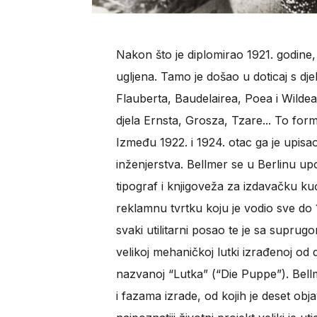
Nakon što je diplomirao 1921. godine,
ugljena. Tamo je došao u doticaj s dje
Flauberta, Baudelairea, Poea i Wilde
djela Ernsta, Grosza, Tzare... To forma
Između 1922. i 1924. otac ga je upisa
inženjerstva. Bellmer se u Berlinu u
tipograf i knjigoveža za izdavačku ku
reklamnu tvrtku koju je vodio sve do 
svaki utilitarni posao te je sa supr
velikoj mehaničkoj lutki izrađenoj od dr
nazvanoj “Lutka” (“Die Puppe”). Bell
i fazama izrade, od kojih je deset obj