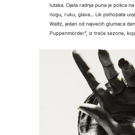
lutaka. Cijela radnja puna je polica na 
nogu, ruku, glava... Lik psihopata uvj
Waltz, jedan od najvećih glumaca današ
Puppenmörder”, iz treće sezone, koja