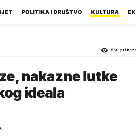
IJET
POLITIKA I DRUŠTVO
KULTURA
EK
559
prikaz
ze, nakazne lutke
kog ideala
5.