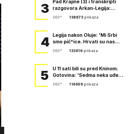
Pad Krajine (3) i transkripti
3
razgovora Arkan-Legija:
'Čujem, prelazite ustašam…
360°
138873
prikaza
Legija nakon Oluje: 'Mi Srbi
4
smo pič*ice. Hrvati su nas
pomeli!'
360°
133616
prikaza
U 11 sati bili su pred Kninom.
5
Gotovina: 'Sedma neka uđe,
4. gardijska neka g…
360°
116659
prikaza