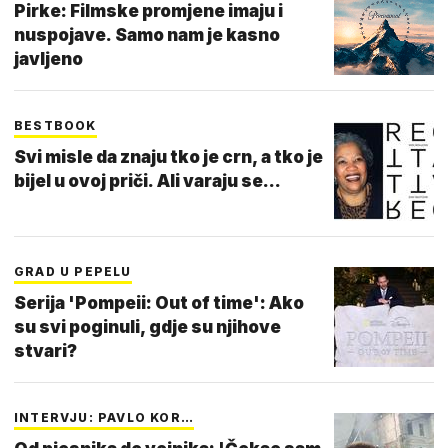
Pirke: Filmske promjene imaju i
nuspojave. Samo nam je kasno
javljeno
BESTBOOK
Svi misle da znaju tko je crn, a tko je
bijel u ovoj priči. Ali varaju se...
GRAD U PEPELU
Serija 'Pompeii: Out of time': Ako
su svi poginuli, gdje su njihove
stvari?
INTERVJU: PAVLO KOR…