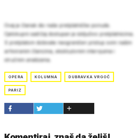
Ovaj je članak dio naše pretplatničke ponude.
Cjelokupni sadržaj dostupan je isključivo pretplatnicima.
S pretplatom dobivate neograničen pristup svim našim
arhiviranim člancima, ekskluzivnim intervjuima i
stručnim analizama.
OPERA
KOLUMNA
DUBRAVKA VRGOČ
PARIZ
Komentiraj, znaš da želiš!