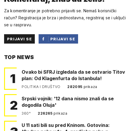
Za komentiranje je potrebno prijaviti se. Nemaš korisnički
račun? Registracija je brza i jednostavna, registriraj se i uključi
se u raspravu.
PRIJAVI SE
PRIJAVI SE
PUTEM
TOP NEWS
FACEBOOKA
Ovako bi SFRJ izgledala da se ostvario Titov
1
plan: Od Klagenfurta do Istanbula!
POLITIKA I DRUŠTVO
282095
prikaza
Srpski vojnik: '12 dana nismo znali da se
2
dogodila Oluja'
360°
226265
prikaza
U 11 sati bili su pred Kninom. Gotovina: