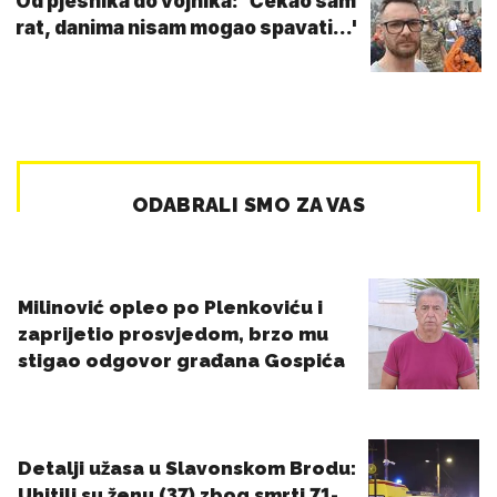
Od pjesnika do vojnika: 'Čekao sam
rat, danima nisam mogao spavati...'