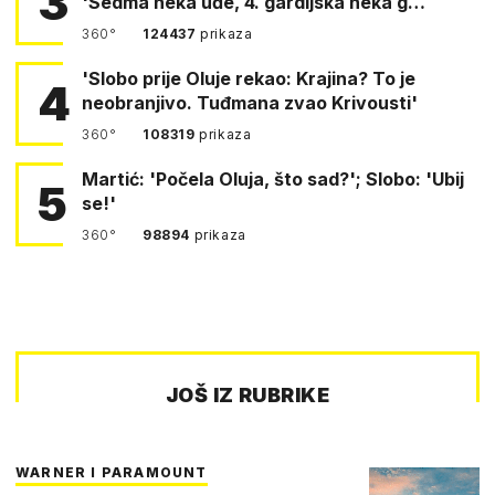
3
'Sedma neka uđe, 4. gardijska neka g…
360°
124437
prikaza
'Slobo prije Oluje rekao: Krajina? To je
4
neobranjivo. Tuđmana zvao Krivousti'
360°
108319
prikaza
Martić: 'Počela Oluja, što sad?'; Slobo: 'Ubij
5
se!'
360°
98894
prikaza
JOŠ IZ RUBRIKE
WARNER I PARAMOUNT