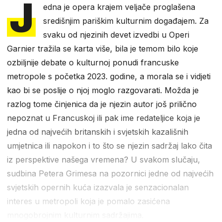
J
edna je opera krajem veljače proglašena
središnjim pariškim kulturnim događajem. Za
svaku od njezinih devet izvedbi u Operi
Garnier tražila se karta više, bila je temom bilo koje
ozbiljnije debate o kulturnoj ponudi francuske
metropole s početka 2023. godine, a morala se i vidjeti
kao bi se poslije o njoj moglo razgovarati. Možda je
razlog tome činjenica da je njezin autor još prilično
nepoznat u Francuskoj ili pak ime redateljice koja je
jedna od najvećih britanskih i svjetskih kazališnih
umjetnica ili napokon i to što se njezin sadržaj lako čita
iz perspektive našega vremena? U svakom slučaju,
sudbina Petera Grimesa na pozornici jedne od najvećih
svjetskih opernih kuća izazvala je senzacionalan
interes u metropoli koja je pomalo zasićena
mnogobrojnim kulturnim sadržajima.