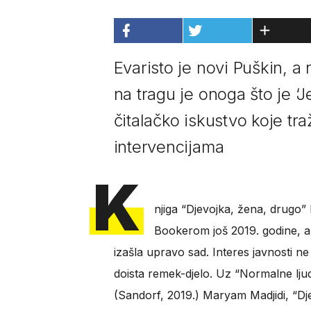
Evaristo je novi Puškin, a
na tragu je onoga što je ‘
čitalačko iskustvo koje t
intervencijama
K
njiga “Djevojka, žena, drugo”
Bookerom još 2019. godine, ali 
izašla upravo sad. Interes javnosti ne
doista remek-djelo. Uz “Normalne ljud
(Sandorf, 2019.) Maryam Madjidi, “Dje