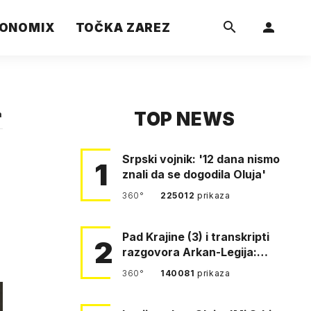
ONOMIX
TOČKA ZAREZ
TOP NEWS
a
Srpski vojnik: '12 dana nismo
1
znali da se dogodila Oluja'
360°
225012
prikaza
Pad Krajine (3) i transkripti
2
razgovora Arkan-Legija:
'Čujem, prelazite ustašam…
360°
140081
prikaza