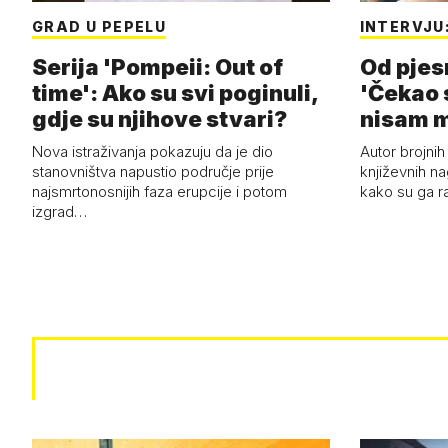
GRAD U PEPELU
INTERVJU
Serija 'Pompeii: Out of
Od pjes
time': Ako su svi poginuli,
'Čekao 
gdje su njihove stvari?
nisam m
Nova istraživanja pokazuju da je dio
Autor brojnih
stanovništva napustio područje prije
književnih n
najsmrtonosnijih faza erupcije i potom
kako su ga ra
izgrad…