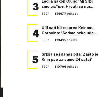
Legija nakon Oluje: 'Mi Srbi
3
smo pič*ice. Hrvati su nas
pomeli!'
360°
134677
prikaza
U 11 sati bili su pred Kninom.
4
Gotovina: 'Sedma neka uđe,
4. gardijska neka g…
360°
123435
prikaza
Srbija se i danas pita: Zašto je
5
Knin pao za samo 24 sata?
360°
110796
prikaza