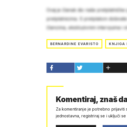
Ovaj je članak dio naše pretplatničke
pretplatnicima. S pretplatom dobivat
člancima, ekskluzivnim intervjuima i 
BERNARDINE EVARISTO
KNJIGA
Komentiraj, znaš da
Za komentiranje je potrebno prijaviti 
jednostavna, registriraj se i uključi se