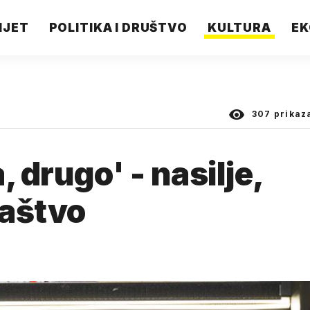
IJET
POLITIKA I DRUŠTVO
KULTURA
EK
307
prikaz
, drugo' - nasilje,
maštvo