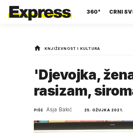
360°
CRNI SV
KNJIŽEVNOST I KULTURA
'Djevojka, žena
rasizam, siro
Asja Bakić
PIŠE
25. OŽUJKA 2021.