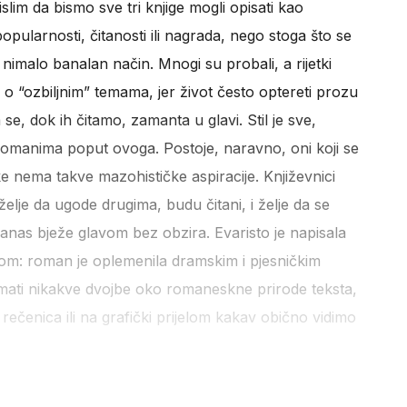
slim da bismo sve tri knjige mogli opisati kao
pularnosti, čitanosti ili nagrada, nego stoga što se
imalo banalan način. Mnogi su probali, a rijetki
u o “ozbiljnim” temama, jer život često optereti prozu
, dok ih čitamo, zamanta u glavi. Stil je sve,
omanima poput ovoga. Postoje, naravno, oni koji se
ike nema takve mazohističke aspiracije. Književnici
elje da ugode drugima, budu čitani, i želje da se
danas bježe glavom bez obzira. Evaristo je napisala
tilom: roman je oplemenila dramskim i pjesničkim
e imati nikakve dvojbe oko romaneskne prirode teksta,
ečenica ili na grafički prijelom kakav obično vidimo