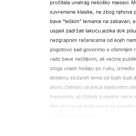
pročitala unatrag nekoliko mjeseci. Mi
suvremene klasike, ne zbog njihove po
bave “teškim” temama na zabavan, a n
uspjeli zadržati lakoću jezika dok piš
nezgrapnim rečenicama od kojih nam se
pogotovo kad govorimo o obimnijim r
rado bave nečitljivim, ali većina publ
stoga uvijek hodaju po rubu, između ž
dotaknu složenih tema od kojih ljudi 
skoro četiristo stranica mješovitim s
trenucima, ali čitatelji svejedno neć
bez obzira na mala slova na početku r
u zbirkama poezije.