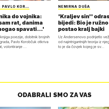
: PAVLO KOR…
NEMIRNA DUŠA
nika do vojnika:
'Kraljev sin'' odra
sam rat, danima
bijedi: Bio je ružno
ogao spavati...'
postao kralj bajki
 knjiga poezije, dobitnik brojnih
Uz Andersenovo podrijetlo vež
agrada, Pavlo Korobčuk otkriva
od najintrigantnijih teorija iz nj
t, volontiranje …
to je da čovjek kojeg je sv…