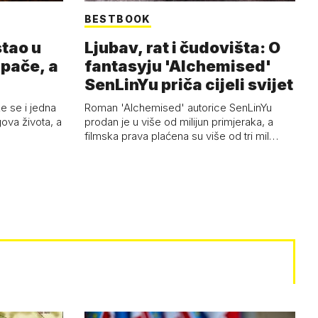
BESTBOOK
stao u
Ljubav, rat i čudovišta: O
 pače, a
fantasyju 'Alchemised'
SenLinYu priča cijeli svijet
e se i jedna
Roman 'Alchemised' autorice SenLinYu
egova života, a
prodan je u više od milijun primjeraka, a
filmska prava plaćena su više od tri mil…