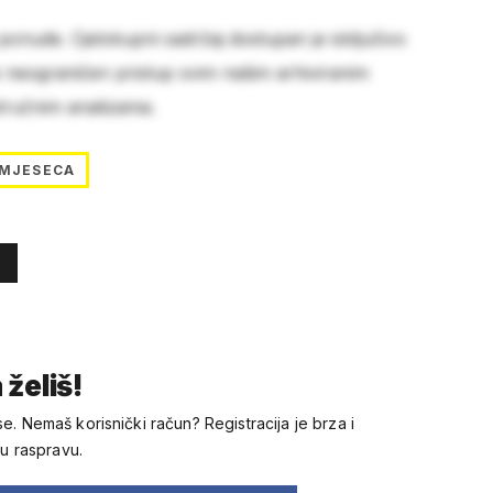
 ponude. Cjelokupni sadržaj dostupan je isključivo
e neograničen pristup svim našim arhiviranim
stručnim analizama.
 MJESECA
 želiš!
se. Nemaš korisnički račun? Registracija je brza i
 u raspravu.