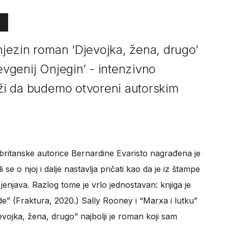
 njezin roman ‘Djevojka, žena, drugo’
Jevgenij Onjegin’ - intenzivno
raži da budemo otvoreni autorskim
 britanske autorice Bernardine Evaristo nagrađena je
se o njoj i dalje nastavlja pričati kao da je iz štampe
 jenjava. Razlog tome je vrlo jednostavan: knjiga je
e” (Fraktura, 2020.) Sally Rooney i “Marxa i lutku”
vojka, žena, drugo” najbolji je roman koji sam