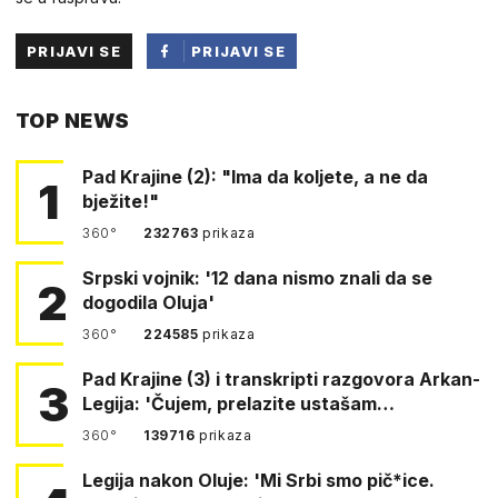
PRIJAVI SE
PRIJAVI SE
PUTEM
TOP NEWS
FACEBOOKA
Pad Krajine (2): "Ima da koljete, a ne da
1
bježite!"
360°
232763
prikaza
Srpski vojnik: '12 dana nismo znali da se
2
dogodila Oluja'
360°
224585
prikaza
Pad Krajine (3) i transkripti razgovora Arkan-
3
Legija: 'Čujem, prelazite ustašam…
360°
139716
prikaza
Legija nakon Oluje: 'Mi Srbi smo pič*ice.