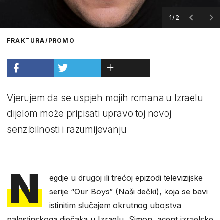
1/2
FRAKTURA/PROMO
Vjerujem da se uspjeh mojih romana u Izraelu
dijelom može pripisati upravo toj novoj
senzibilnosti i razumijevanju
N
egdje u drugoj ili trećoj epizodi televizijske
serije “Our Boys” (Naši dečki), koja se bavi
istinitim slučajem okrutnog ubojstva
palestinskoga dječaka u Izraelu, Simon, agent izraelske