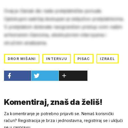
Ovaj je članak dio naše pretplatničke ponude.
Cjelokupni sadržaj dostupan je isključivo pretplatnicima.
S pretplatom dobivate neograničen pristup svim našim
arhiviranim člancima, ekskluzivnim intervjuima i
stručnim analizama.
DROR MIŠANI
INTERVJU
PISAC
IZRAEL
Komentiraj, znaš da želiš!
Za komentiranje je potrebno prijaviti se. Nemaš korisnički
račun? Registracija je brza i jednostavna, registriraj se i uključi
se u raspravu.