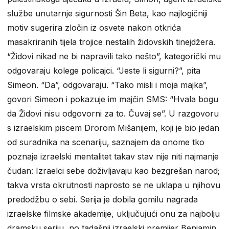
službe unutarnje sigurnosti Šin Beta, kao najlogičniji
motiv sugerira zločin iz osvete nakon otkrića
masakriranih tijela trojice nestalih židovskih tinejdžera.
“Židovi nikad ne bi napravili tako nešto”, kategorički mu
odgovaraju kolege policajci. “Jeste li sigurni?”, pita
Simeon. “Da”, odgovaraju. “Tako misli i moja majka”,
govori Simeon i pokazuje im majčin SMS: “Hvala bogu
da Židovi nisu odgovorni za to. Čuvaj se”. U razgovoru
s izraelskim piscem Drorom Mišanijem, koji je bio jedan
od suradnika na scenariju, saznajem da onome tko
poznaje izraelski mentalitet takav stav nije niti najmanje
čudan: Izraelci sebe doživljavaju kao bezgrešan narod;
takva vrsta okrutnosti naprosto se ne uklapa u njihovu
predodžbu o sebi. Serija je dobila gomilu nagrada
izraelske filmske akademije, uključujući onu za najbolju
dramsku seriju, no tadašnji izraelski premijer Benjamin