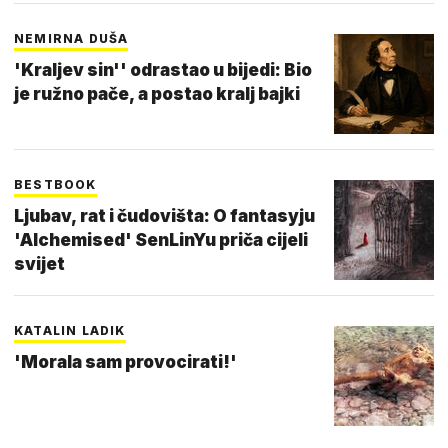
NEMIRNA DUŠA
'Kraljev sin'' odrastao u bijedi: Bio
je ružno pače, a postao kralj bajki
BESTBOOK
Ljubav, rat i čudovišta: O fantasyju
'Alchemised' SenLinYu priča cijeli
svijet
KATALIN LADIK
'Morala sam provocirati!'