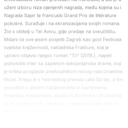
užem izboru niza cijenjenih nagrada, među kojima su i
Nagrada Sapir te francuski Grand Prix de littérature
policière. Surađuje i na ekranizacijama svojih romana.
Živi s obitelji u Tel Avivu, gdje predaje na sveučilištu.
Mišani će ove jeseni posjetiti Zagreb kao gost Festivala
svjetske književnosti, nakladnika Frakture, koji je
upravo objavio njegov roman “Tri” (2018.), napeti
psihološki triler sa zapletom šekspirijanske drame, koji
je kritika proglasila predvodnikom novog vala izraelske
fikcije. Knjigu je s hebrejskog prevela Laila Šprajc, a tim
povodom s piscem razgovaramo o suvremenoj
izraelskoj književnosti, pisanju o zločinima i društvenoj
ulozi umjetnosti te, naravno, o njegovoj knjizi, koja je
sve samo ne tipičan krimić.