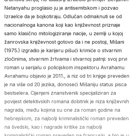
Netanyahu proglasio ju je antisemitskom i pozvao
Izraelce da je bojkotiraju. Odlučan odmaknuti se od
nacionalnoga kanona koji kao književnost priznaje
samo klasično mitologiziranje nacije, u zemlji u kojoj
žanrovska književnost gotovo da i ne postoji, Mišani
(1975.) izgradio je karijeru pišući krimiće o stvarnim
zločinima, stvarnim žrtvama i stvarnoj patnji: svoj prvi
roman u serijalu o policijskom inspektoru Avrahamu
Avrahamu objavio je 2011., a niz od tri knjige preveden
je na više od 20 jezika, donoseći Mišaniju status pisca
bestselera. Cijenjeni znanstvenik specijaliziran za
povijest detektivskih romana dobitnik je niza književnih
nagrada, među kojima su one za roman godine na
hebrejskom, za najbolji kriminalistički roman preveden
na švedski, kao i nagrade kritike za najbolji
kriminalistički roman preveden na francuski, a bio je u