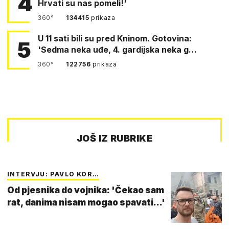
4
Hrvati su nas pomeli!'
360°
134415
prikaza
U 11 sati bili su pred Kninom. Gotovina:
5
'Sedma neka uđe, 4. gardijska neka g…
360°
122756
prikaza
JOŠ IZ RUBRIKE
INTERVJU: PAVLO KOR…
Od pjesnika do vojnika: 'Čekao sam
rat, danima nisam mogao spavati...'