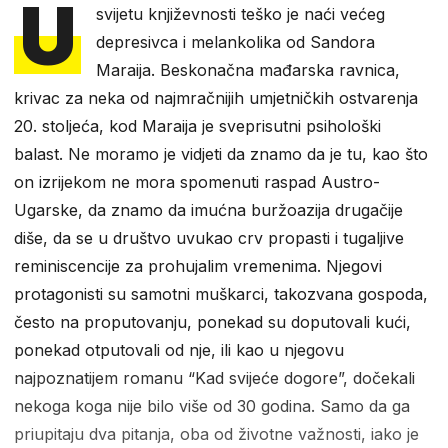
U
svijetu književnosti teško je naći većeg
depresivca i melankolika od Sandora
Maraija. Beskonačna mađarska ravnica,
krivac za neka od najmračnijih umjetničkih ostvarenja
20. stoljeća, kod Maraija je sveprisutni psihološki
balast. Ne moramo je vidjeti da znamo da je tu, kao što
on izrijekom ne mora spomenuti raspad Austro-
Ugarske, da znamo da imućna buržoazija drugačije
diše, da se u društvo uvukao crv propasti i tugaljive
reminiscencije za prohujalim vremenima. Njegovi
protagonisti su samotni muškarci, takozvana gospoda,
često na proputovanju, ponekad su doputovali kući,
ponekad otputovali od nje, ili kao u njegovu
najpoznatijem romanu “Kad svijeće dogore”, dočekali
nekoga koga nije bilo više od 30 godina. Samo da ga
priupitaju dva pitanja, oba od životne važnosti, iako je