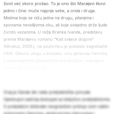
život već skoro prošao. To je ono što Maraijevi likovi
jedino i čine: muče najprije sebe, a onda i druge.
Mislima koje se nižu jedna na drugu, pitanjima i
sponama nevidljivima oku, ali koje svejedno drže ljude
čvrsto vezanima. U režiji Branka Ivande, predstavu
prema Maraijevu romanu “Kad svijeće dogore”
(Mirakul, 2009.), na pozornicu je postavio zagrebački
HNK. Glavnu ulogu u komadu, onu generala Henrika,
s nevjerojatnom glumačkom prisutnošću i energijom
tumači Siniša Popović.
Ovaj je članak dio naše pretplatničke ponude.
Cjelokupni sadržaj dostupan je isključivo pretplatnicima.
S pretplatom dobivate neograničen pristup svim našim
arhiviranim člancima, ekskluzivnim intervjuima i