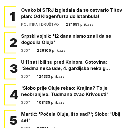
Ovako bi SFRJ izgledala da se ostvario Titov
1
plan: Od Klagenfurta do Istanbula!
POLITIKA I DRUŠTVO
281651
prikaza
Srpski vojnik: '12 dana nismo znali da se
2
dogodila Oluja'
360°
226105
prikaza
U 11 sati bili su pred Kninom. Gotovina:
3
'Sedma neka uđe, 4. gardijska neka g…
360°
124333
prikaza
'Slobo prije Oluje rekao: Krajina? To je
4
neobranjivo. Tuđmana zvao Krivousti'
360°
108135
prikaza
Martić: 'Počela Oluja, što sad?'; Slobo: 'Ubij
5
se!'