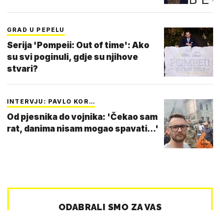
GRAD U PEPELU
Serija 'Pompeii: Out of time': Ako
su svi poginuli, gdje su njihove
stvari?
INTERVJU: PAVLO KOR…
Od pjesnika do vojnika: 'Čekao sam
rat, danima nisam mogao spavati...'