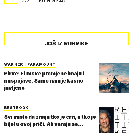
360°
98814
prikaza
JOŠ IZ RUBRIKE
WARNER I PARAMOUNT
Pirke: Filmske promjene imaju i
nuspojave. Samo nam je kasno
javljeno
BESTBOOK
Svi misle da znaju tko je crn, a tko je
bijel u ovoj priči. Ali varaju se...