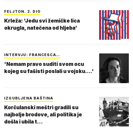
FELJTON. 2. DIO
Krleža: 'Jedu svi žemičke lica
okrugla, natečena od hljeba'
INTERVJU: FRANCESCA…
'Nemam pravo suditi svom ocu
kojeg su fašisti poslali u vojsku....'
IZGUBLJENA BAŠTINA
Korčulanski meštri gradili su
najbolje brodove, ali politika je
došla i ubila t…