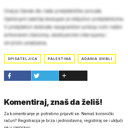
Ovaj je članak dio naše pretplatničke ponude.
Cjelokupni sadržaj dostupan je isključivo pretplatnicima.
S pretplatom dobivate neograničen pristup svim našim
arhiviranim člancima, ekskluzivnim intervjuima i
stručnim analizama.
SPISATELJICA
PALESTINA
ADANIA SHIBLI
Komentiraj, znaš da želiš!
Za komentiranje je potrebno prijaviti se. Nemaš korisnički
račun? Registracija je brza i jednostavna, registriraj se i uključi
se u raspravu.