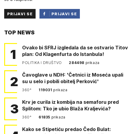
PRIJAVI SE
PRIJAVI SE
PUTEM
TOP NEWS
FACEBOOKA
Ovako bi SFRJ izgledala da se ostvario Titov
1
plan: Od Klagenfurta do Istanbula!
POLITIKA I DRUŠTVO
284498
prikaza
Čavoglave u NDH: 'Četnici iz Moseća upali
2
su u selo i pobili obitelj Perković'
360°
119031
prikaza
Krv je curila iz kombija na semaforu pred
3
Splitom: Tko je ubio Blaža Kraljevića?
360°
61835
prikaza
Kako se Stipetiću predao Čedo Bulat: