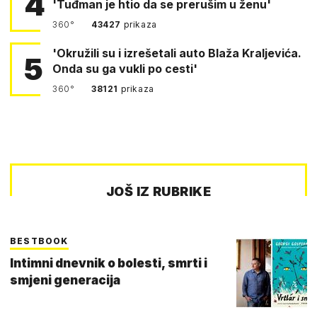
4
'Tuđman je htio da se prerušim u ženu'
360°
43427
prikaza
'Okružili su i izrešetali auto Blaža Kraljevića.
5
Onda su ga vukli po cesti'
360°
38121
prikaza
JOŠ IZ RUBRIKE
BESTBOOK
Intimni dnevnik o bolesti, smrti i
smjeni generacija