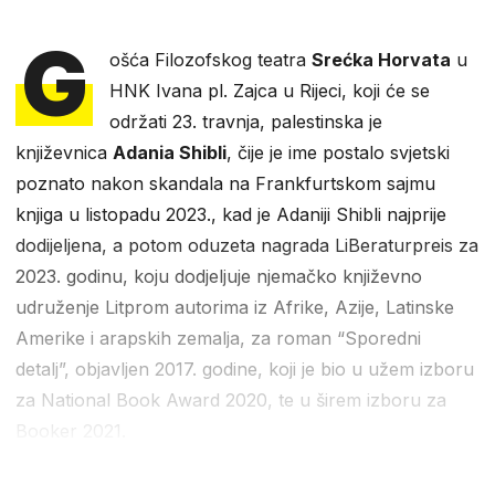
G
ošća Filozofskog teatra
Srećka Horvata
u
HNK Ivana pl. Zajca u Rijeci, koji će se
održati 23. travnja, palestinska je
književnica
Adania Shibli
, čije je ime postalo svjetski
poznato nakon skandala na Frankfurtskom sajmu
knjiga u listopadu 2023., kad je Adaniji Shibli najprije
dodijeljena, a potom oduzeta nagrada LiBeraturpreis za
2023. godinu, koju dodjeljuje njemačko književno
udruženje Litprom autorima iz Afrike, Azije, Latinske
Amerike i arapskih zemalja, za roman “Sporedni
detalj”, objavljen 2017. godine, koji je bio u užem izboru
za National Book Award 2020, te u širem izboru za
Booker 2021.