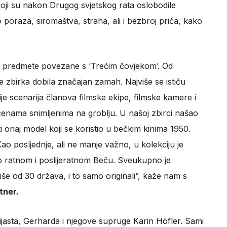
a koji su nakon Drugog svjetskog rata oslobodile
to poraza, siromaštva, straha, ali i bezbroj priča, kako
 predmete povezane s ‘Trećim čovjekom’. Od
 zbirka dobila značajan zamah. Najviše se ističu
pije scenarija članova filmske ekipe, filmske kamere i
cenama snimljenima na groblju. U našoj zbirci našao
ti onaj model koji se koristio u bečkim kinima 1950.
ao posljednje, ali ne manje važno, u kolekciju je
o ratnom i poslijeratnom Beču. Sveukupno je
iše od 30 država, i to samo originali”, kaže nam s
tner.
ijasta, Gerharda i njegove supruge Karin Höfler. Sami