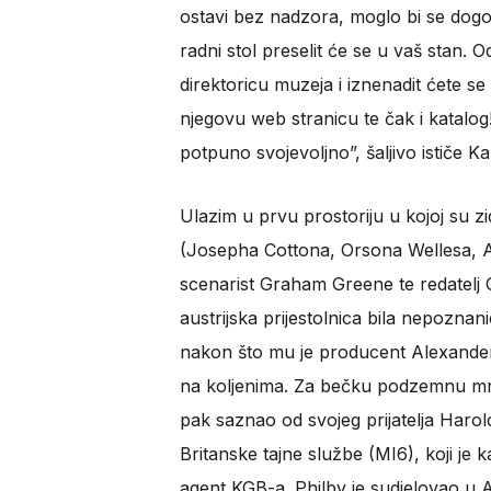
ostavi bez nadzora, moglo bi se dogodi
radni stol preselit će se u vaš stan. O
direktoricu muzeja i iznenadit ćete se k
njegovu web stranicu te čak i katalog!
potpuno svojevoljno”, šaljivo ističe Ka
Ulazim u prvu prostoriju u kojoj su zi
(Josepha Cottona, Orsona Wellesa, Ali
scenarist Graham Greene te redatelj C
austrijska prijestolnica bila nepozna
nakon što mu je producent Alexander 
na koljenima. Za bečku podzemnu mre
pak saznao od svojeg prijatelja Harol
Britanske tajne službe (MI6), koji je 
agent KGB-a. Philby je sudjelovao u 