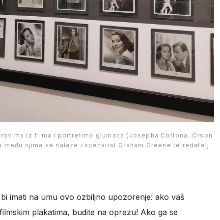
adrovima iz filma i portretima glumaca (Josepha Cottona, Orson
, a među njima se nalaze i scenarist Graham Greene te redatelj
bi imati na umu ovo ozbiljno upozorenje: ako vaš
 filmskim plakatima, budite na oprezu! Ako ga se