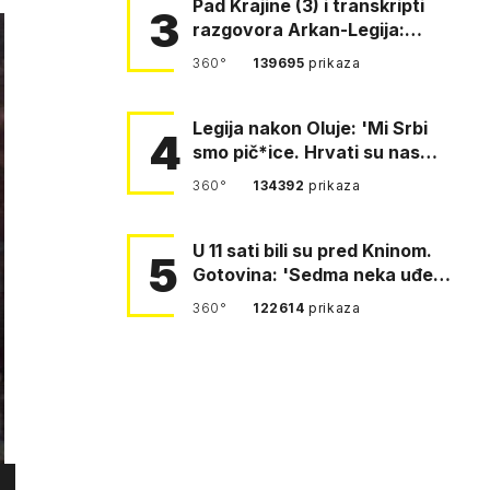
Pad Krajine (3) i transkripti
3
razgovora Arkan-Legija:
'Čujem, prelazite ustašam…
360°
139695
prikaza
Legija nakon Oluje: 'Mi Srbi
4
smo pič*ice. Hrvati su nas
pomeli!'
360°
134392
prikaza
U 11 sati bili su pred Kninom.
5
Gotovina: 'Sedma neka uđe,
4. gardijska neka g…
360°
122614
prikaza