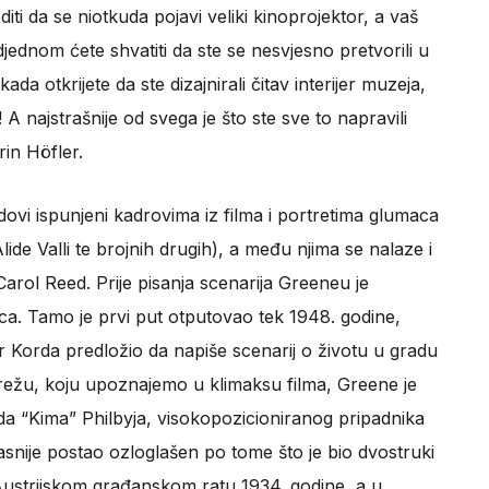
ti da se niotkuda pojavi veliki kinoprojektor, a vaš
djednom ćete shvatiti da ste se nesvjesno pretvorili u
ada otkrijete da ste dizajnirali čitav interijer muzeja,
 A najstrašnije od svega je što ste sve to napravili
rin Höfler.
dovi ispunjeni kadrovima iz filma i portretima glumaca
de Valli te brojnih drugih), a među njima se nalaze i
arol Reed. Prije pisanja scenarija Greeneu je
nica. Tamo je prvi put otputovao tek 1948. godine,
Korda predložio da napiše scenarij o životu u gradu
žu, koju upoznajemo u klimaksu filma, Greene je
da “Kima” Philbyja, visokopozicioniranog pripadnika
kasnije postao ozloglašen po tome što je bio dvostruki
Austrijskom građanskom ratu 1934. godine, a u