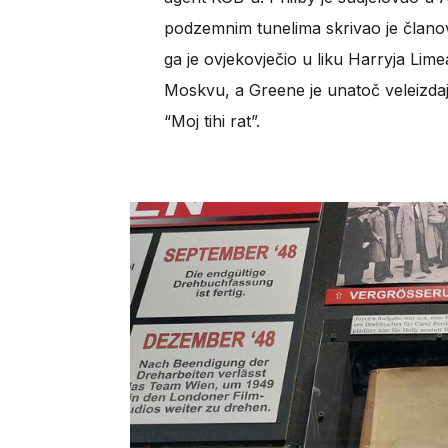
podzemnim tunelima skrivao je članov
ga je ovjekovječio u liku Harryja Lim
Moskvu, a Greene je unatoč veleizdaji
“Moj tihi rat”.