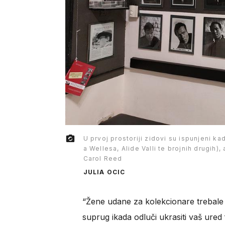
U prvoj prostoriji zidovi su ispunjeni k
a Wellesa, Alide Valli te brojnih drugih)
Carol Reed
JULIA OCIC
“Žene udane za kolekcionare trebale 
suprug ikada odluči ukrasiti vaš ured