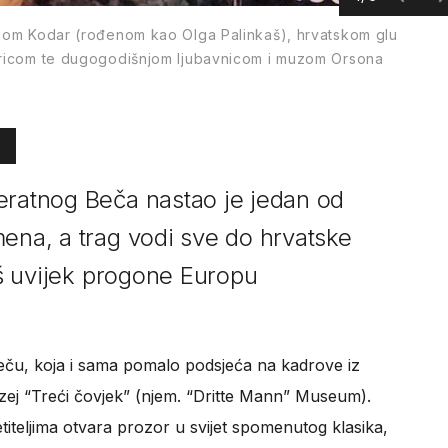
 Ojom Kodar (rođenom kao Olga Palinkaš), hrvatskom glu
paricom te dugogodišnjom ljubavnicom i muzom Orsona
eratnog Beča nastao je jedan od
mena, a trag vodi sve do hrvatske
još uvijek progone Europu
Beču, koja i sama pomalo podsjeća na kadrove iz
uzej “Treći čovjek” (njem. “Dritte Mann” Museum).
sjetiteljima otvara prozor u svijet spomenutog klasika,