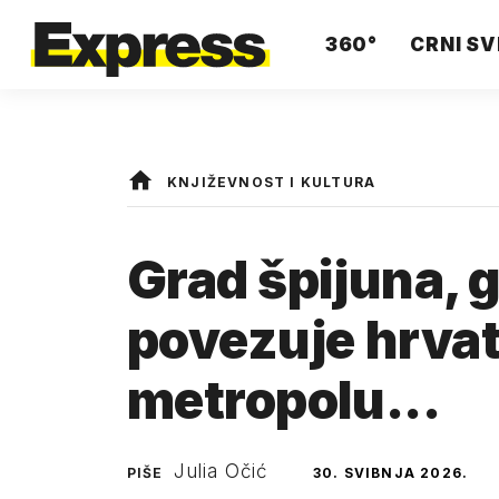
360°
CRNI SV
KNJIŽEVNOST I KULTURA
Grad špijuna, gl
povezuje hrvat
metropolu...
Julia Očić
PIŠE
30. SVIBNJA 2026.