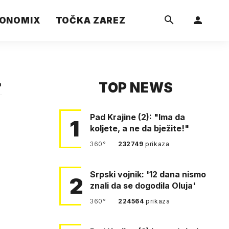
ONOMIX
TOČKA ZAREZ
TOP NEWS
a
Pad Krajine (2): "Ima da
1
koljete, a ne da bježite!"
360°
232749
prikaza
Srpski vojnik: '12 dana nismo
2
znali da se dogodila Oluja'
360°
224564
prikaza