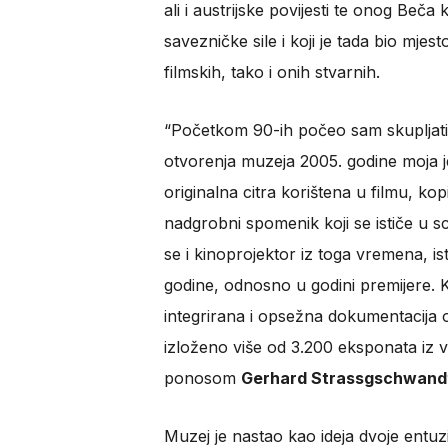
ali i austrijske povijesti te onog Beč
savezničke sile i koji je tada bio mjes
filmskih, tako i onih stvarnih.
“Početkom 90-ih počeo sam skupljati
otvorenja muzeja 2005. godine moja je
originalna citra korištena u filmu, ko
nadgrobni spomenik koji se ističe u s
se i kinoprojektor iz toga vremena, is
godine, odnosno u godini premijere. K
integrirana i opsežna dokumentacija 
izloženo više od 3.200 eksponata iz v
ponosom
Gerhard Strassgschwand
Muzej je nastao kao ideja dvoje entuz