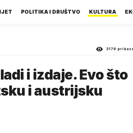
IJET
POLITIKA I DRUŠTVO
KULTURA
EK
3176
prikaz
adi i izdaje. Evo što
sku i austrijsku