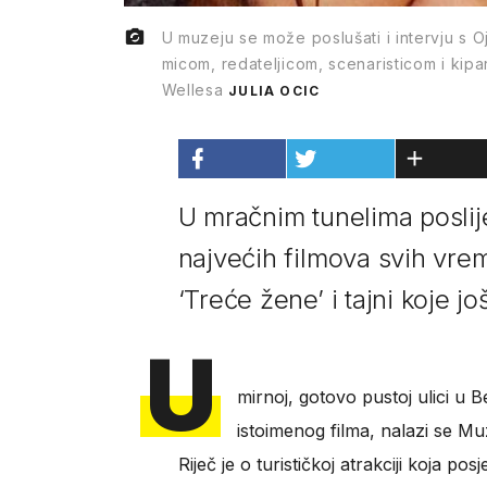
U muzeju se može poslušati i intervju s
micom, redateljicom, scenaristicom i ki
Wellesa
JULIA OCIC
U mračnim tunelima poslij
najvećih filmova svih vre
‘Treće žene’ i tajni koje 
U
mirnoj, gotovo pustoj ulici u 
istoimenog filma, nalazi se M
Riječ je o turističkoj atrakciji koja po