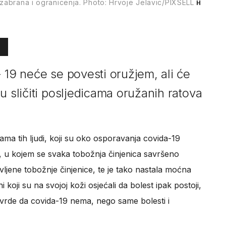
 zabrana i ogranicenja. Photo: Hrvoje Jelavic/PIXSELL
H
 19 neće se povesti oružjem, ali će
u sličiti posljedicama oružanih ratova
ama tih ljudi, koji su oko osporavanja covida-19
asy, u kojem se svaka tobožnja činjenica savršeno
ljene tobožnje činjenice, te je tako nastala moćna
i koji su na svojoj koži osjećali da bolest ipak postoji,
o tvrde da covida-19 nema, nego same bolesti i