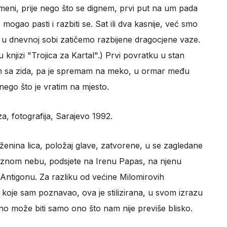
 meni, prije nego što se dignem, prvi put na um pada
 mogao pasti i razbiti se. Sat ili dva kasnije, već smo
 u dnevnoj sobi zatičemo razbijene dragocjene vaze.
 knjizi "Trojica za Kartal".) Prvi povratku u stan
dam sa zida, pa je spremam na meko, u ormar među
 nego što je vratim na mjesto.
a, fotografija, Sarajevo 1992.
z ženina lica, položaj glave, zatvorene, u se zagledane
aznom nebu, podsjete na Irenu Papas, na njenu
e Antigonu. Za razliku od većine Milomirovih
jet koje sam poznavao, ova je stilizirana, u svom izrazu
o može biti samo ono što nam nije previše blisko.