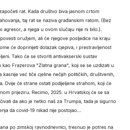
započeti rat. Kada društvo biva jasnom crtom
rahovanja, taj rat se naziva građanskim ratom. (Bez
ki agresor, a njega u ovom slučaju nije ni bilo.).
ovesti oružjem, ali će njegove posljedice na kraju
ome će doprinijeti dolazak cjepiva, i prestravljenost
jeni. Tako će se stvoriti antivakserski sustav
n kao Frazerova "Zlatna grana", koji se se uzdizati u
 kasnije već tiče cjeline nečijih političkih, društvenih,
. Dvije će strane ostati podijeljene strahom, koji će
bnom prijeziru. Recimo, 2025. u Hrvatskoj će se sa
ivati da ako je netko naš za Trumpa, tada je sigurno
šljenja da covid-19 nikad nije postojao…
o dana po zimskoj ravnodnevnici, tresnuo je potres na