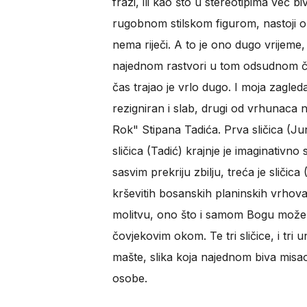
frazi, ili kao što u stereotipima već b
rugobnom stilskom figurom, nastoji obja
nema riječi. A to je ono dugo vrijeme
najednom rastvori u tom odsudnom čas
čas trajao je vrlo dugo. I moja zagled
rezigniran i slab, drugi od vrhunaca n
Rok" Stipana Tadića. Prva sličica (Jurk
sličica (Tadić) krajnje je imaginativn
sasvim prekriju zbilju, treća je sličica
krševitih bosanskih planinskih vrhova,
molitvu, ono što i samom Bogu može bit
čovjekovim okom. Te tri sličice, i tri 
mašte, slika koja najednom biva misao.
osobe.