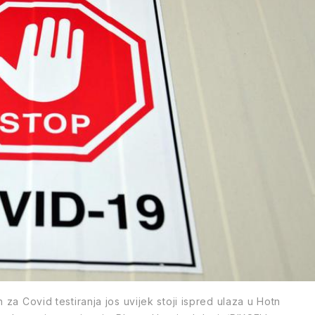
 za Covid testiranja jos uvijek stoji ispred ulaza u Hotn