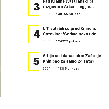
Pad Krajine (3) i transkripti
3
razgovora Arkan-Legija:
'Čujem, prelazite ustašam…
360°
140855
prikaza
U 11 sati bili su pred Kninom.
4
Gotovina: 'Sedma neka uđe,
4. gardijska neka g…
360°
124229
prikaza
Srbija se i danas pita: Zašto je
5
Knin pao za samo 24 sata?
360°
111385
prikaza