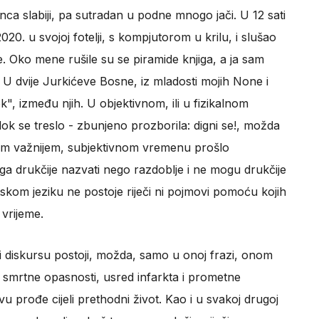
inca slabiji, pa sutradan u podne mnogo jači. U 12 sati
020. u svojoj fotelji, s kompjutorom u krilu, i slušao
. Oko mene rušile su se piramide knjiga, a ja sam
e. U dvije Jurkićeve Bosne, iz mladosti mojih None i
k", između njih. U objektivnom, ili u fizikalnom
dok se treslo - zbunjeno prozborila: digni se!, možda
onom važnijem, subjektivnom vremenu prošlo
ga drukčije nazvati nego razdoblje i ne mogu drukčije
tskom jeziku ne postoje riječi ni pojmovi pomoću kojih
 vrijeme.
 diskursu postoji, možda, samo u onoj frazi, onom
smrtne opasnosti, usred infarkta i prometne
vu prođe cijeli prethodni život. Kao i u svakoj drugoj