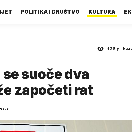
IJET
POLITIKA I DRUŠTVO
KULTURA
EK
406
prikaz
 se suoče dva
že započeti rat
2026.