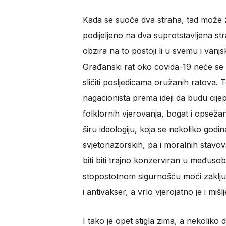
Kada se suoče dva straha, tad može 
podijeljeno na dva suprotstavljena st
obzira na to postoji li u svemu i vanjs
Građanski rat oko covida-19 neće se p
sličiti posljedicama oružanih ratova. T
nagacionista prema ideji da budu cijepl
folklornih vjerovanja, bogat i opseža
širu ideologiju, koja se nekoliko godina
svjetonazorskih, pa i moralnih stavova
biti biti trajno konzerviran u međuso
stopostotnom sigurnošću moći zaključ
i antivakser, a vrlo vjerojatno je i mi
I tako je opet stigla zima, a nekolik