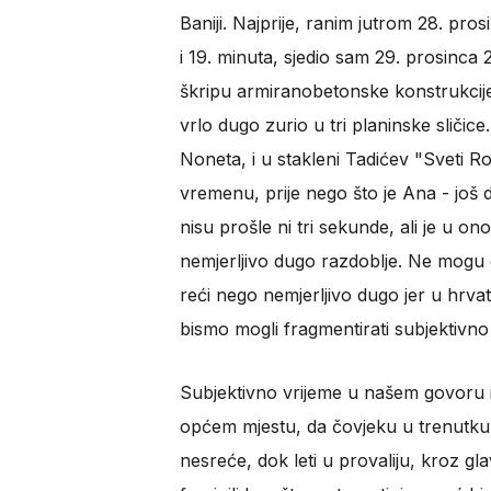
Baniji. Najprije, ranim jutrom 28. pros
i 19. minuta, sjedio sam 29. prosinca 2
škripu armiranobetonske konstrukcije
vrlo dugo zurio u tri planinske sličic
Noneta, i u stakleni Tadićev "Sveti Ro
vremenu, prije nego što je Ana - još 
nisu prošle ni tri sekunde, ali je u 
nemjerljivo dugo razdoblje. Ne mogu 
reći nego nemjerljivo dugo jer u hrva
bismo mogli fragmentirati subjektivno
Subjektivno vrijeme u našem govoru i
općem mjestu, da čovjeku u trenutku 
nesreće, dok leti u provaliju, kroz gla