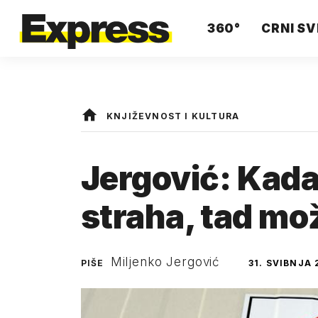
360°
CRNI SV
KNJIŽEVNOST I KULTURA
Jergović: Kada
straha, tad mo
Miljenko Jergović
PIŠE
31. SVIBNJA 