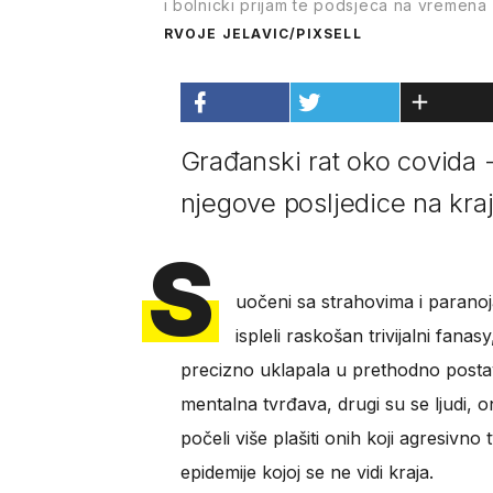
i bolnicki prijam te podsjeca na vremena
RVOJE JELAVIC/PIXSELL
Građanski rat oko covida -
njegove posljedice na kraj
S
uočeni sa strahovima i paranoj
ispleli raskošan trivijalni fan
precizno uklapala u prethodno postav
mentalna tvrđava, drugi su se ljudi, on
počeli više plašiti onih koji agresivn
epidemije kojoj se ne vidi kraja.