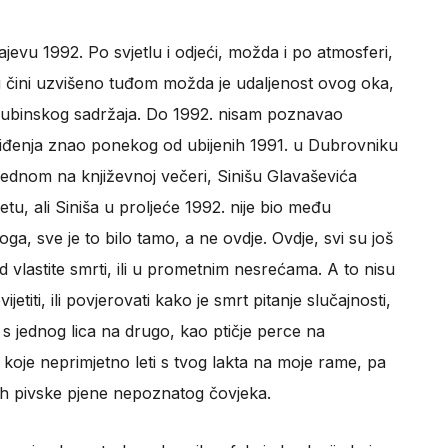
jevu 1992. Po svjetlu i odjeći, možda i po atmosferi,
iku čini uzvišeno tuđom možda je udaljenost ovog oka,
og dubinskog sadržaja. Do 1992. nisam poznavao
 viđenja znao ponekog od ubijenih 1991. u Dubrovniku
 jednom na književnoj večeri, Sinišu Glavaševića
etu, ali Siniša u proljeće 1992. nije bio među
toga, sve je to bilo tamo, a ne ovdje. Ovdje, svi su još
vo od vlastite smrti, ili u prometnim nesrećama. A to nisu
jetiti, ili povjerovati kako je smrt pitanje slučajnosti,
i s jednog lica na drugo, kao ptičje perce na
koje neprimjetno leti s tvog lakta na moje rame, pa
rh pivske pjene nepoznatog čovjeka.