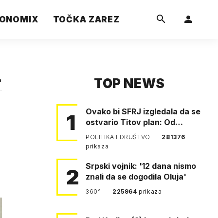
ONOMIX
TOČKA ZAREZ
TOP NEWS
a
Ovako bi SFRJ izgledala da se
1
ostvario Titov plan: Od
Klagenfurta do Istanbula!
POLITIKA I DRUŠTVO
281376
prikaza
Srpski vojnik: '12 dana nismo
2
znali da se dogodila Oluja'
360°
225964
prikaza