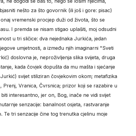
iva, ne dogodi se baš to, nego se lošim riječima,
sniti nešto za što govornik (ili još i gore: pisac)
, onaj vremenski procjep duži od života, što se
u. I premda se nisam stigao uplašiti, moj odsudni
anost u tri sličice: dva nejednaka Jurkića, jedan
jegove umjetnosti, a između njih imaginarni "Sveti
ić) doslovna je, neproživljenja slika svijeta, druga
o stanje, kada čovjek dopušta da mu mašta i sjećanje
 (Jurkić) svijet stiliziran čovjekovim okom; metafizika
 Prenj, Vranica, Čvrsnica; prizor koji se razabire u
i interesantno, jer on, Bog, inače ne vidi svijet
unutarnje senzacije: banalnost osjeta, rastvaranje
 Te tri senzacije čine tog trenutka cjelinu moje