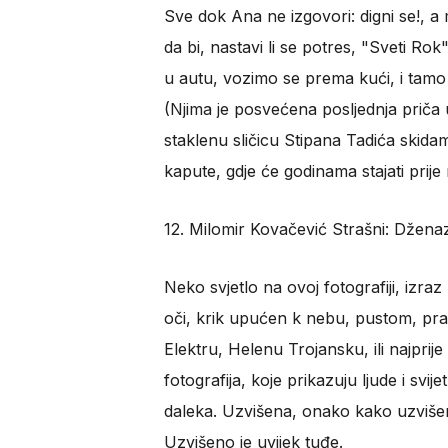
Sve dok Ana ne izgovori: digni se!, a
da bi, nastavi li se potres, "Sveti Rok"
u autu, vozimo se prema kući, i tamo
(Njima je posvećena posljednja priča u
staklenu sličicu Stipana Tadića ski
kapute, gdje će godinama stajati prije
12. Milomir Kovačević Strašni: Dženaz
Neko svjetlo na ovoj fotografiji, izra
oči, krik upućen k nebu, pustom, pr
Elektru, Helenu Trojansku, ili najprij
fotografija, koje prikazuju ljude i svi
daleka. Uzvišena, onako kako uzvišen
Uzvišeno je uvijek tuđe.