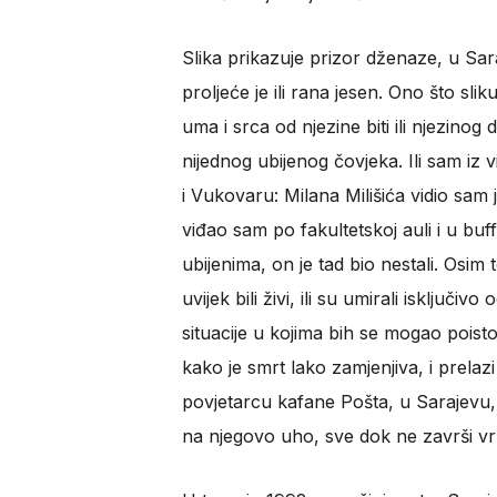
Slika prikazuje prizor dženaze, u Sara
proljeće je ili rana jesen. Ono što sl
uma i srca od njezine biti ili njezin
nijednog ubijenog čovjeka. Ili sam iz
i Vukovaru: Milana Milišića vidio sam
viđao sam po fakultetskoj auli i u buff
ubijenima, on je tad bio nestali. Osim 
uvijek bili živi, ili su umirali isključi
situacije u kojima bih se mogao poistovi
kako je smrt lako zamjenjiva, i prelaz
povjetarcu kafane Pošta, u Sarajevu, 
na njegovo uho, sve dok ne završi v