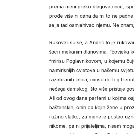
prema meni preko blagovaonice, ispru
prođe više ni dana da mi to ne padne
se ja tad osmjehivao njemu. Ne znam, 
Rukovali su se, a Andrić to je rukova
šaci i mekanim dlanovima, “čovjeka koj
“mirisu Poglavnikovom, u kojemu čuju
najmirisnijih cvjetova u našemu svije
razabranih latica, mirisu do tog tre
nečega damskog, što više pristaje 
Ali od ovog dana parfemi u kojima osj
baštenskih, onih od kojih žene u pro
ružino slatko, za mene je postao uznem
nikome, pa ni prijateljima, nisam mog