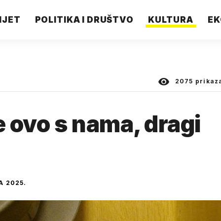
IJET
POLITIKA I DRUŠTVO
KULTURA
EK
2075
prikaz
e ovo s nama, dragi
A 2025.