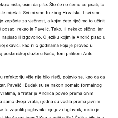
uju ništa, osim da piše. Što će i o čemu će pisati, to
sle miješati. Svi mi smo tu zbog Hrvatske. I svi smo
je zapišete za vječnost, a kojim ćete riječima to učiniti
 posao, rekao je Pavelić. Tako, ili nekako slično, jer
 napisao ili izgovorio. O jeziku kojim je Andrić pisao u
koj ekavici, kao ni o godinama koje je proveo u
voj poslaničkoj službi u Beču, tom prilikom Ante
efektoriju više nije bilo riječi, pojavio se, kao da ga
fratar. Pavelić i Budak su se nakon pomalo formalnog
 vratima, a fratar je Andrića poveo prema onim
a samo dvoja vrata, i jedna su vodila prema javnim
e to zaputili poglavnik i njegov doglavnik, mislio je
i što će oni tamo? Kao u priči o Baš Čeliku bilo je u