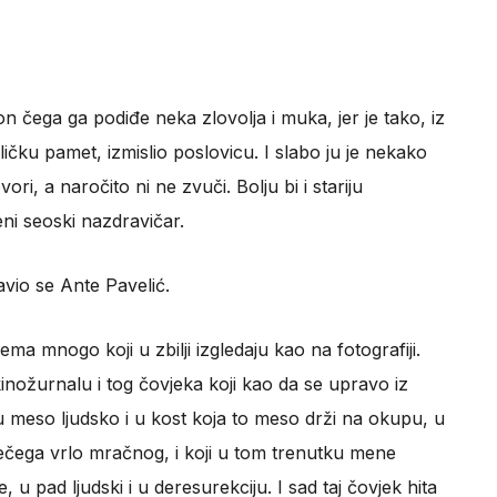
n čega ga podiđe neka zlovolja i muka, jer je tako, iz
ličku pamet, izmislio poslovicu. I slabo ju je nekako
vori, a naročito ni ne zvuči. Bolju bi i stariju
eni seoski nazdravičar.
javio se Ante Pavelić.
a mnogo koji u zbilji izgledaju kao na fotografiji.
nožurnalu i tog čovjeka koji kao da se upravo iz
 u meso ljudsko i u kost koja to meso drži na okupu, u
čega vrlo mračnog, i koji u tom trenutku mene
 pad ljudski i u deresurekciju. I sad taj čovjek hita