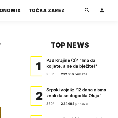
ONOMIX
TOČKA ZAREZ
TOP NEWS
a
Pad Krajine (2): "Ima da
1
koljete, a ne da bježite!"
360°
232656
prikaza
Srpski vojnik: '12 dana nismo
2
znali da se dogodila Oluja'
360°
224464
prikaza