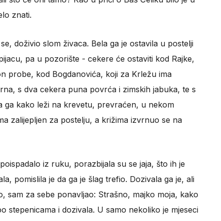
lo znati.
 se, doživio slom živaca. Bela ga je ostavila u postelji
pijacu, pa u pozorište - cekere će ostaviti kod Rajke,
on probe, kod Bogdanovića, koji za Krležu ima
rna, s dva cekera puna povrća i zimskih jabuka, te s
a ga kako leži na krevetu, prevraćen, u nekom
a zalijepljen za postelju, a križima izvrnuo se na
e poispadalo iz ruku, porazbijala su se jaja, što ih je
, pomislila je da ga je šlag trefio. Dozivala ga je, ali
no, sam za sebe ponavljao: Strašno, majko moja, kako
la po stepenicama i dozivala. U samo nekoliko je mjeseci