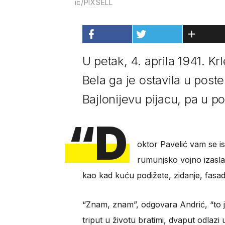
ic/PIXSELL
U petak, 4. aprila 1941. Kr
Bela ga je ostavila u poste
Bajlonijevu pijacu, pa u po
“D
oktor Pavelić vam se is
rumunjsko vojno izasla
kao kad kuću podižete, zidanje, fasad
“Znam, znam”, odgovara Andrić, “to j
triput u životu bratimi, dvaput odlazi