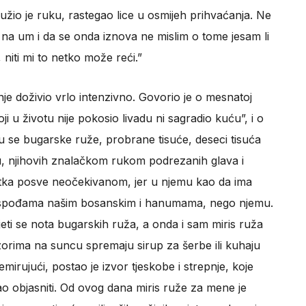
žio je ruku, rastegao lice u osmijeh prihvaćanja. Ne
 na um i da se onda iznova ne mislim o tome jesam li
niti mi to netko može reći.”
nje doživio vrlo intenzivno. Govorio je o mesnatoj
i u životu nije pokosio livadu ni sagradio kuću”, i o
 se bugarske ruže, probrane tisuće, deseci tisuća
tu, njihovih znalačkom rukom podrezanih glava i
nutka posve neočekivanom, jer u njemu kao da ima
gospođama našim bosanskim i hanumama, nego njemu.
eti se nota bugarskih ruža, a onda i sam miris ruža
zorima na suncu spremaju sirup za šerbe ili kuhaju
irujući, postao je izvor tjeskobe i strepnje, koje
ao objasniti. Od ovog dana miris ruže za mene je