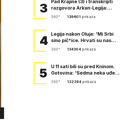
Pad Krajine (3) i transkripti
3
razgovora Arkan-Legija:
'Čujem, prelazite ustašam…
360°
139601
prikaza
Legija nakon Oluje: 'Mi Srbi
4
smo pič*ice. Hrvati su nas
pomeli!'
360°
134304
prikaza
U 11 sati bili su pred Kninom.
5
Gotovina: 'Sedma neka uđe,
4. gardijska neka g…
360°
122284
prikaza