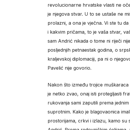
revolucionarne hrvatske vlasti ne oček
je njegova stvar. U to se ustaše ne mi
prolazni, a ona je vječna. Vi ste tu da 
i kakvim pričama, to je vaša stvar, vaš
sam Andrić nikada o tome ni riječi nije
posljednjih petnaestak godina, o srps
kraljevskoj diplomaciji, pa ni o njego
Pavelić nije govorio.
Nakon što između trojice muškaraca u r
je netko zvao, onaj isti protegljasti 
rukovanja sami zaputili prema jednim
suprotnim. Kako je blagovaonica imal
prostorijama, crkvi i izlazu, kamo su s
Andrić. Prema redovničkim ćelijama, al