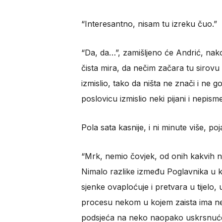
“Interesantno, nisam tu izreku čuo.”
“Da, da…”, zamišljeno će Andrić, nako
čista mira, da nečim začara tu sirovu 
izmislio, tako da ništa ne znači i ne go
poslovicu izmislio neki pijani i nepism
Pola sata kasnije, i ni minute više, po
“Mrk, nemio čovjek, od onih kakvih nem
Nimalo razlike između Poglavnika u ki
sjenke ovaploćuje i pretvara u tijelo,
procesu nekom u kojem zaista ima ne
podsjeća na neko naopako uskrsnuće, u