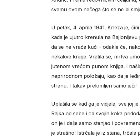
svemu ovom nečega što se ne bi smje
U petak, 4. aprila 1941. Krleža je, čini
kada je ujutro krenula na Bajlonijevu 
da se ne vraća kući - odakle će, nak
nekakve knjige. Vratila se, mrtva umo
jutenom vrećom punom knjiga, i našl
neprirodnom položaju, kao da je leđim
stranu. I takav prelomljen samo ječi!
Uplašila se kad ga je vidjela, sve joj j
Rajka od sebe i od svojih koka pridodala
on je i dalje samo stenjao i povreme
je strašno! Istrčala je iz stana, trča