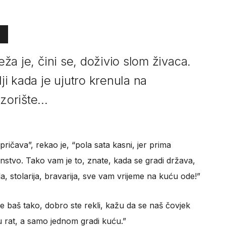
leža je, čini se, doživio slom živaca.
lji kada je ujutro krenula na
zorište...
pričava”, rekao je, “pola sata kasni, jer prima
nstvo. Tako vam je to, znate, kada se gradi država,
a, stolarija, bravarija, sve vam vrijeme na kuću ode!”
e baš tako, dobro ste rekli, kažu da se naš čovjek
 u rat, a samo jednom gradi kuću.”