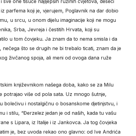
 sve one tisuće najljepših ružinih cvjetova, deseci
io iz parfema koji je, vjerujem, Poglavnik na dar dobio
u, u srcu, u onom dijelu imaginacije koji ne mogu
nika, Srba, Jevreja i čestitih Hrvata, koji su
patilo u tom čovjeku. Ja znam da to nema smisla i da
 nečega što se drugih ne bi trebalo ticati, znam da je
kog živčanog spoja, ali meni od ovoga dana ruže
atskim književnikom našega doba, kako se za Milu
je potrajao više od pola sata. Uz mnogo šutnje,
bolećivu i nostalgičnu o bosanskome djetinjstvu, i
i stilu, “Đerzelez jedan je od naših, kada tu vašu
rane s Lipara, iz Italije i iz Jankovca. Ja tog čovjeka
zatim je, bez uvoda rekao ono glavno: od Ive Andrića