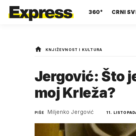
360°
CRNI SV
KNJIŽEVNOST I KULTURA
Jergović: Što j
moj Krleža?
Miljenko Jergović
PIŠE
11. LISTOPAD