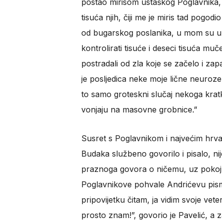
postao mirisom ustaškog Poglavnika, i
tisuća njih, čiji me je miris tad pogod
od bugarskog poslanika, u mom su um
kontrolirati tisuće i deseci tisuća muče
postradali od zla koje se začelo i za
je posljedica neke moje lične neuroze,
to samo groteskni slučaj nekoga krat
vonjaju na masovne grobnice.”
Susret s Poglavnikom i najvećim hrv
Budaka službeno govorilo i pisalo, ni
praznoga govora o ničemu, uz pokoju 
Poglavnikove pohvale Andrićevu pismu 
pripovijetku čitam, ja vidim svoje vete
prosto znam!”, govorio je Pavelić, a 