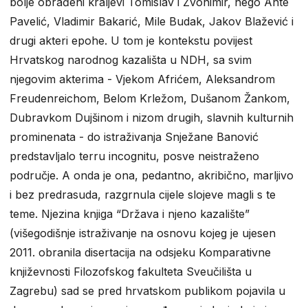
bolje obrađeni kraljevi Tomislav i Zvonimir, nego Ante
Pavelić, Vladimir Bakarić, Mile Budak, Jakov Blažević i
drugi akteri epohe. U tom je kontekstu povijest
Hrvatskog narodnog kazališta u NDH, sa svim
njegovim akterima - Vjekom Afrićem, Aleksandrom
Freudenreichom, Belom Krležom, Dušanom Žankom,
Dubravkom Dujšinom i nizom drugih, slavnih kulturnih
prominenata - do istraživanja Snježane Banović
predstavljalo terru incognitu, posve neistraženo
područje. A onda je ona, pedantno, akribično, marljivo
i bez predrasuda, razgrnula cijele slojeve magli s te
teme. Njezina knjiga “Država i njeno kazalište”
(višegodišnje istraživanje na osnovu kojeg je ujesen
2011. obranila disertacija na odsjeku Komparativne
književnosti Filozofskog fakulteta Sveučilišta u
Zagrebu) sad se pred hrvatskom publikom pojavila u