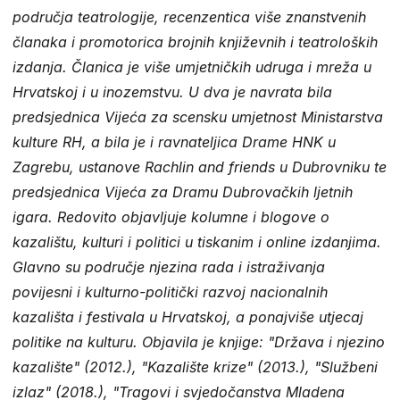
područja teatrologije, recenzentica više znanstvenih
članaka i promotorica brojnih književnih i teatroloških
izdanja. Članica je više umjetničkih udruga i mreža u
Hrvatskoj i u inozemstvu. U dva je navrata bila
predsjednica Vijeća za scensku umjetnost Ministarstva
kulture RH, a bila je i ravnateljica Drame HNK u
Zagrebu, ustanove Rachlin and friends u Dubrovniku te
predsjednica Vijeća za Dramu Dubrovačkih ljetnih
igara. Redovito objavljuje kolumne i blogove o
kazalištu, kulturi i politici u tiskanim i online izdanjima.
Glavno su područje njezina rada i istraživanja
povijesni i kulturno-politički razvoj nacionalnih
kazališta i festivala u Hrvatskoj, a ponajviše utjecaj
politike na kulturu. Objavila je knjige: "Država i njezino
kazalište" (2012.), "Kazalište krize" (2013.), "Službeni
izlaz" (2018.), "Tragovi i svjedočanstva Mladena