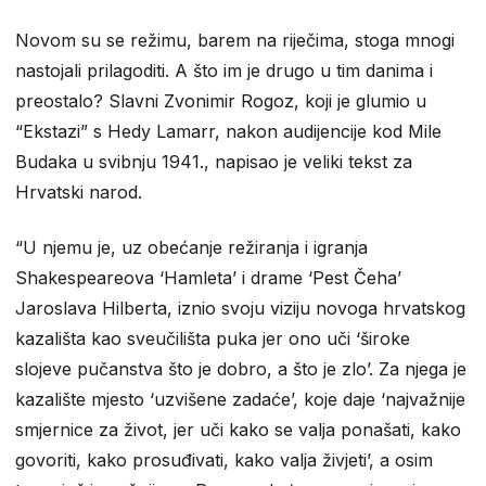
Novom su se režimu, barem na riječima, stoga mnogi
nastojali prilagoditi. A što im je drugo u tim danima i
preostalo? Slavni Zvonimir Rogoz, koji je glumio u
“Ekstazi” s Hedy Lamarr, nakon audijencije kod Mile
Budaka u svibnju 1941., napisao je veliki tekst za
Hrvatski narod.
“U njemu je, uz obećanje režiranja i igranja
Shakespeareova ‘Hamleta’ i drame ‘Pest Čeha’
Jaroslava Hilberta, iznio svoju viziju novoga hrvatskog
kazališta kao sveučilišta puka jer ono uči ‘široke
slojeve pučanstva što je dobro, a što je zlo’. Za njega je
kazalište mjesto ‘uzvišene zadaće’, koje daje ‘najvažnije
smjernice za život, jer uči kako se valja ponašati, kako
govoriti, kako prosuđivati, kako valja živjeti’, a osim