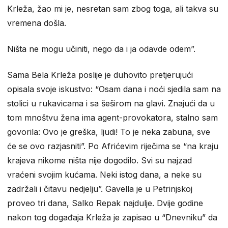
Krleža, žao mi je, nesretan sam zbog toga, ali takva su
vremena došla.
Ništa ne mogu učiniti, nego da i ja odavde odem”.
Sama Bela Krleža poslije je duhovito pretjerujući
opisala svoje iskustvo: “Osam dana i noći sjedila sam na
stolici u rukavicama i sa šeširom na glavi. Znajući da u
tom mnoštvu žena ima agent-provokatora, stalno sam
govorila: Ovo je greška, ljudi! To je neka zabuna, sve
će se ovo razjasniti”. Po Afrićevim riječima se “na kraju
krajeva nikome ništa nije dogodilo. Svi su najzad
vraćeni svojim kućama. Neki istog dana, a neke su
zadržali i čitavu nedjelju”. Gavella je u Petrinjskoj
proveo tri dana, Salko Repak najdulje. Dvije godine
nakon tog događaja Krleža je zapisao u “Dnevniku” da