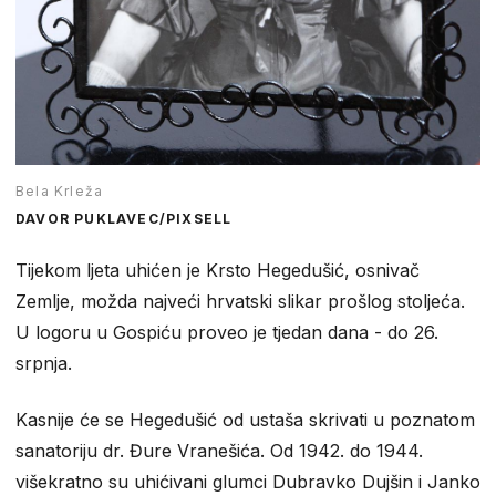
Bela Krleža
DAVOR PUKLAVEC/PIXSELL
Tijekom ljeta uhićen je Krsto Hegedušić, osnivač
Zemlje, možda najveći hrvatski slikar prošlog stoljeća.
U logoru u Gospiću proveo je tjedan dana - do 26.
srpnja.
Kasnije će se Hegedušić od ustaša skrivati u poznatom
sanatoriju dr. Đure Vranešića. Od 1942. do 1944.
višekratno su uhićivani glumci Dubravko Dujšin i Janko