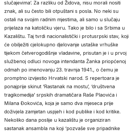
slučajevima’. Za razliku od Židova, nisu morali nositi
znak, ali su često bili otpuštani s posla. No neki su
ostali na svojim radnim mjestima, ali samo u slučaju
prijelaza na katoličku vjeru. Tako je bilo i sa Srbima u
Kazalištu. Taj tvrdi nacionalistički i protusrpski stav, koji
će obilježiti cjelokupno djelovanje ustaške vrhuške
tijekom četverogodišnje vladavine, prisutan je i u prvoj
službenoj odluci novoga intendanta Žanka priopćenoj
odmah po imenovanju 23. travnja 1941., o čemu je
promptno izvijestio Hrvatski narod. S repertoara je
ponajprije skinut ‘Rastanak na mostu’, ‘društvena
tragikomedija’ srpskih dramatičara Raše Plaovića i
Milana Đokovića, koja je samo dva mjeseca prije
doživjela zamjetan uspjeh i kod publike i kod kritike.
Nekoliko dana poslije u kazalištu je organiziran
sastanak ansambla na koji ‘pozvaše sve pripadnike