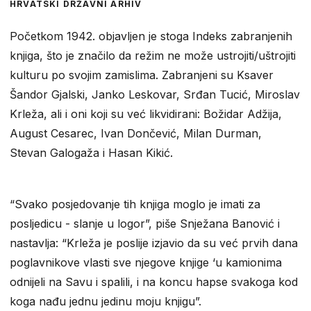
HRVATSKI DRŽAVNI ARHIV
Početkom 1942. objavljen je stoga Indeks zabranjenih
knjiga, što je značilo da režim ne može ustrojiti/uštrojiti
kulturu po svojim zamislima. Zabranjeni su Ksaver
Šandor Gjalski, Janko Leskovar, Srđan Tucić, Miroslav
Krleža, ali i oni koji su već likvidirani: Božidar Adžija,
August Cesarec, Ivan Dončević, Milan Durman,
Stevan Galogaža i Hasan Kikić.
“Svako posjedovanje tih knjiga moglo je imati za
posljedicu - slanje u logor”, piše Snježana Banović i
nastavlja: “Krleža je poslije izjavio da su već prvih dana
poglavnikove vlasti sve njegove knjige ‘u kamionima
odnijeli na Savu i spalili, i na koncu hapse svakoga kod
koga nađu jednu jedinu moju knjigu”.