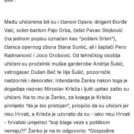
Među uhićenima bili su i članovi Opere: dirigent Đorđe
Vaić, solist-bariton Pajo Grba, čelist Pavao Stojković
(na jednom popisu označen kao “pošteni Srbin”),
članica opernog zbora Stana Sumić, ali i šaptači Pero
Radmanović i Joco Orobović. Od tehničkog osoblja
uhićeni su pročelnik muške garderobe Andrija Šukić,
vatrogasac Dušan Beč te Ilija Šušić, pozornički
nadzornik i dekorater. Intendanta Žanka nakon toga je
događaja nazvao Miroslav Krleža i ljutit upitao zašto su
uhićeni. Na to mu je Žanko, za kojega je Krleža
primijetio “da je bio pristojan”, priopćio da su uhićeni jer
nisu Hrvati, a Krleža je uzvratio da su - iako nisu Hrvati
- hrvatski umjetnici “koji blage veze s politikom
nemaju?!” Žanko je na to odgovorio: “Gospodine