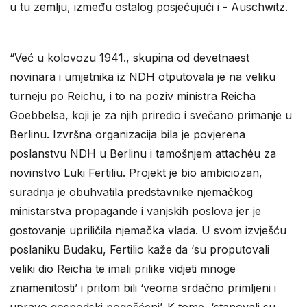
u tu zemlju, između ostalog posjećujući i - Auschwitz.
“Već u kolovozu 1941., skupina od devetnaest
novinara i umjetnika iz NDH otputovala je na veliku
turneju po Reichu, i to na poziv ministra Reicha
Goebbelsa, koji je za njih priredio i svečano primanje u
Berlinu. Izvršna organizacija bila je povjerena
poslanstvu NDH u Berlinu i tamošnjem attachéu za
novinstvo Luki Fertiliu. Projekt je bio ambiciozan,
suradnja je obuhvatila predstavnike njemačkog
ministarstva propagande i vanjskih poslova jer je
gostovanje upriličila njemačka vlada. U svom izvješću
poslaniku Budaku, Fertilio kaže da ‘su proputovali
veliki dio Reicha te imali prilike vidjeti mnoge
znamenitosti’ i pritom bili ‘veoma srdačno primljeni i