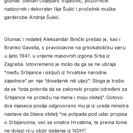
glumac Stevan (Stjepan) Vujatović, pozornički
nadzornik i dekorater Ilija Šušić i pročelnik muške
garderobe Andrija Šukić.
Glumac i redatelj Aleksandar Binički prešao je, kao i
Branko Gavella, s pravoslavne na grkokatoličku vjeru
u ljeto 1941. u vrijeme masovnih izgona Srba iz
Zagreba. Istovremeno je molio da ga se ne ubraja
“među Srbijance i isključi iz hrvatske narodne
zajednice” jer nije “doseljenik niti uljez”. Stoga je tražio
da se “izda potvrda da se zakonski propisi određeni za
Srbijance ne protežu na mene i moju obitelj”. Gotovo
dva mjeseca poslije odgovoreno mu je iz ureda ministra
nastave da čitava obitelj “ne potpada pod udar propisa
o Srbijancima, već se smatra Hrvatima, te prema tome
ne dolazi ni u obzir iseljenje iz NDH”.