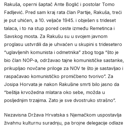
Rakuša, operni šaptač Ante Boglić i postolar Tomo
Fadljević. Pred sam kraj rata član Partije, Rakuša, treći
je put uhićen, a 10. veljače 1945. i obješen s trideset
talaca, i to na stup pored ceste između Remetinca i
Savskog mosta. Za Rakušu su u svojem javnom
proglasu ustvrdili da je uhvaćen u skupini s tridesetero
“uglavljenih komunista i odmetnika” zbog toga “što je
bio član NOP-a, održavao tajne komunističke sastanke,
prikupljao novčane priloge za NOV te što je sastavljao i
raspačavao komunističko promičbeno tvorivo”. Za
Josipa Horvata je nakon Rakušine smrti bilo jasno da
“beštija krvožedna mlatara oko sebe, možda u
posljednjim trzajima. Zato je sve dvostruko strašno”.
Nezavisna Država Hrvatska s Njemačkom uspostavlja
živahnu kulturnu suradnju, pa brojne delegacije odlaze