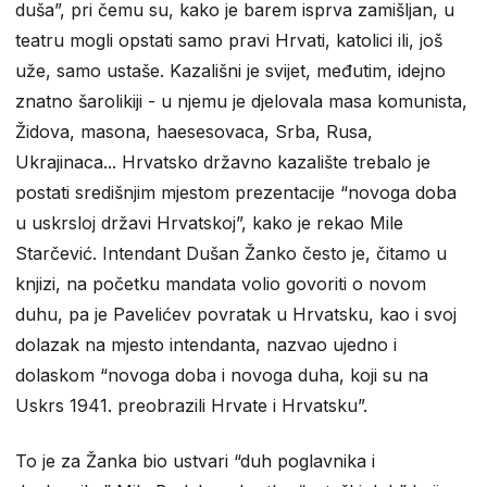
duša”, pri čemu su, kako je barem isprva zamišljan, u
teatru mogli opstati samo pravi Hrvati, katolici ili, još
uže, samo ustaše. Kazališni je svijet, međutim, idejno
znatno šarolikiji - u njemu je djelovala masa komunista,
Židova, masona, haesesovaca, Srba, Rusa,
Ukrajinaca... Hrvatsko državno kazalište trebalo je
postati središnjim mjestom prezentacije “novoga doba
u uskrsloj državi Hrvatskoj”, kako je rekao Mile
Starčević. Intendant Dušan Žanko često je, čitamo u
knjizi, na početku mandata volio govoriti o novom
duhu, pa je Pavelićev povratak u Hrvatsku, kao i svoj
dolazak na mjesto intendanta, nazvao ujedno i
dolaskom “novoga doba i novoga duha, koji su na
Uskrs 1941. preobrazili Hrvate i Hrvatsku”.
To je za Žanka bio ustvari “duh poglavnika i