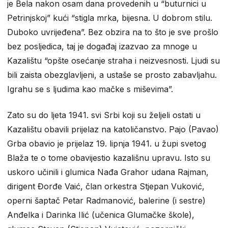
je Bela nakon osam dana provedenih u “buturnici u
Petrinjskoj” kući “stigla mrka, bijesna. U dobrom stilu.
Duboko uvrijeđena”. Bez obzira na to što je sve prošlo
bez posljedica, taj je događaj izazvao za mnoge u
Kazalištu “opšte osećanje straha i neizvesnosti. Ljudi su
bili zaista obezglavljeni, a ustaše se prosto zabavljahu.
Igrahu se s ljudima kao mačke s miševima”.
Zato su do ljeta 1941. svi Srbi koji su željeli ostati u
Kazalištu obavili prijelaz na katoličanstvo. Pajo (Pavao)
Grba obavio je prijelaz 19. lipnja 1941. u župi svetog
Blaža te o tome obavijestio kazališnu upravu. Isto su
uskoro učinili i glumica Nađa Grahor udana Rajman,
dirigent Đorđe Vaić, član orkestra Stjepan Vuković,
operni šaptač Petar Radmanović, balerine (i sestre)
Anđelka i Darinka Ilić (učenica Glumačke škole),