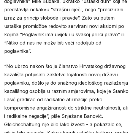
doglavnika” Mile Budaka, ukratko “ustaški duh” koji ne
predstavlja nekakvu “strašnu riječ”, nego “precizirani
izraz za princip slobode i pravde”. Zato su putem
ustaške promidžbe redovito servirani novi aksiomi po
kojima “Poglavnik ima uvijek i u svakoj prilici pravo” ili
“Nitko od nas ne može biti veći rodoljub od
poglavnika”.
“No ubrzo nakon što je članstvo Hrvatskog državnog
kazališta potpisalo zakletve lojalnosti novoj državi i
poglavniku, došlo je do snažnog ideološkog razilaženja
kazališnog osoblja u raznim smjerovima, koje je Stanko
Lasić gradirao od radikalne afirmacije preko
kompromisne angažiranosti do striktne neutralnosti, ali
i radikalne negacije”, piše Snježana Banović.
Gleichschaltung nije bilo lako izvesti - a pokazalo se,
niti je bilo moguće. Kako stvoriti ustašku kulturu, preko