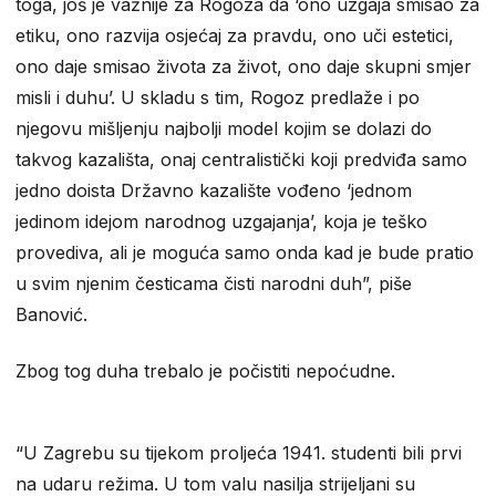
toga, još je važnije za Rogoza da ‘ono uzgaja smisao za
etiku, ono razvija osjećaj za pravdu, ono uči estetici,
ono daje smisao života za život, ono daje skupni smjer
misli i duhu’. U skladu s tim, Rogoz predlaže i po
njegovu mišljenju najbolji model kojim se dolazi do
takvog kazališta, onaj centralistički koji predviđa samo
jedno doista Državno kazalište vođeno ‘jednom
jedinom idejom narodnog uzgajanja’, koja je teško
provediva, ali je moguća samo onda kad je bude pratio
u svim njenim česticama čisti narodni duh”, piše
Banović.
Zbog tog duha trebalo je počistiti nepoćudne.
“U Zagrebu su tijekom proljeća 1941. studenti bili prvi
na udaru režima. U tom valu nasilja strijeljani su