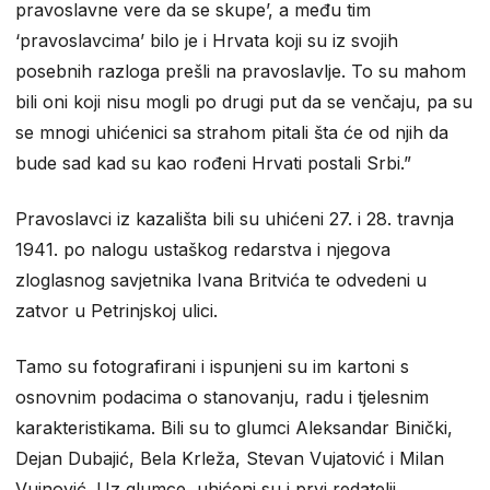
pravoslavne vere da se skupe’, a među tim
‘pravoslavcima’ bilo je i Hrvata koji su iz svojih
posebnih razloga prešli na pravoslavlje. To su mahom
bili oni koji nisu mogli po drugi put da se venčaju, pa su
se mnogi uhićenici sa strahom pitali šta će od njih da
bude sad kad su kao rođeni Hrvati postali Srbi.”
Pravoslavci iz kazališta bili su uhićeni 27. i 28. travnja
1941. po nalogu ustaškog redarstva i njegova
zloglasnog savjetnika Ivana Britvića te odvedeni u
zatvor u Petrinjskoj ulici.
Tamo su fotografirani i ispunjeni su im kartoni s
osnovnim podacima o stanovanju, radu i tjelesnim
karakteristikama. Bili su to glumci Aleksandar Binički,
Dejan Dubajić, Bela Krleža, Stevan Vujatović i Milan
Vujnović. Uz glumce, uhićeni su i prvi redatelji