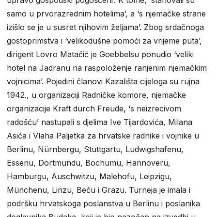
upravo gospodski pogošćeni’. K tome, ‘stanovali su
samo u prvorazrednim hotelima’, a ‘s njemačke strane
izišlo se je u susret njihovim željama’. Zbog srdačnoga
gostoprimstva i ‘velikodušne pomoći za vrijeme puta’,
dirigent Lovro Matačić je Goebbelsu ponudio ‘veliki
hotel na Jadranu na raspoloženje ranjenim njemačkim
vojnicima’. Pojedini članovi Kazališta cijeloga su rujna
1942., u organizaciji Radničke komore, njemačke
organizacije Kraft durch Freude, ‘s neizrecivom
radošću’ nastupali s djelima Ive Tijardovića, Milana
Asića i Vlaha Paljetka za hrvatske radnike i vojnike u
Berlinu, Nürnbergu, Stuttgartu, Ludwigshafenu,
Essenu, Dortmundu, Bochumu, Hannoveru,
Hamburgu, Auschwitzu, Malehofu, Leipzigu,
Münchenu, Linzu, Beču i Grazu. Turneja je imala i
podršku hrvatskoga poslanstva u Berlinu i poslanika