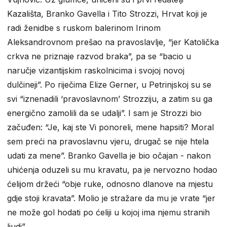
Kazališta, Branko Gavella i Tito Strozzi, Hrvat koji je
radi ženidbe s ruskom balerinom Irinom
Aleksandrovnom prešao na pravoslavlje, “jer Katolička
crkva ne priznaje razvod braka”, pa se “bacio u
naručje vizantijskim raskolnicima i svojoj novoj
dulčineji”. Po riječima Elize Gerner, u Petrinjskoj su se
svi “iznenadili ‘pravoslavnom’ Strozziju, a zatim su ga
energično zamolili da se udalji”. I sam je Strozzi bio
začuđen: “Je, kaj ste Vi ponoreli, mene hapsiti? Moral
sem preći na pravoslavnu vjeru, drugač se nije htela
udati za mene”. Branko Gavella je bio očajan - nakon
uhićenja oduzeli su mu kravatu, pa je nervozno hodao
ćelijom držeći “obje ruke, odnosno dlanove na mjestu
gdje stoji kravata”. Molio je stražare da mu je vrate “jer
ne može gol hodati po ćeliji u kojoj ima njemu stranih
ljudi”.