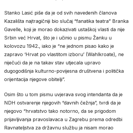
Stanko Lasić piše da je od svih navedenih članova
Kazališta najtragičniji bio slučaj “fanatika teatra” Branka
Gavelle, koji je morao dokazivati ustaškoj vlasti da nije
Srbin već Hrvat, što je i učinio u pismu Žanku u
kolovozu 1942., iako je “ne jednom pisao kako je
zapravo ‘Hrvat po vlastitom izboru’ (Wahlkroate), ne
niječući da je na takav stav utjecala upravo
dugogodišnja kulturno-povijesna društvena i politička
orijentacija njegove obitelji”.
Osim što u tom pismu uvjerava svog intendanta da je
NDH ostvarenje njegovih “davnih čežnja”, tvrdi da je
njegovo “hrvatstvo tako notorno, da se prigodom
prijavljivanja pravoslavaca u Zagrebu prema odredbi
Ravnateljstva za državnu službu ja nisam morao