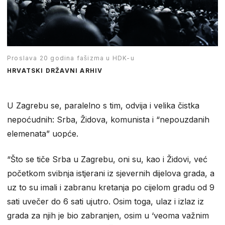
Proslava 20 godina fašizma u HDK-u
HRVATSKI DRŽAVNI ARHIV
U Zagrebu se, paralelno s tim, odvija i velika čistka
nepoćudnih: Srba, Židova, komunista i “nepouzdanih
elemenata” uopće.
“Što se tiče Srba u Zagrebu, oni su, kao i Židovi, već
početkom svibnja istjerani iz sjevernih dijelova grada, a
uz to su imali i zabranu kretanja po cijelom gradu od 9
sati uvečer do 6 sati ujutro. Osim toga, ulaz i izlaz iz
grada za njih je bio zabranjen, osim u ‘veoma važnim