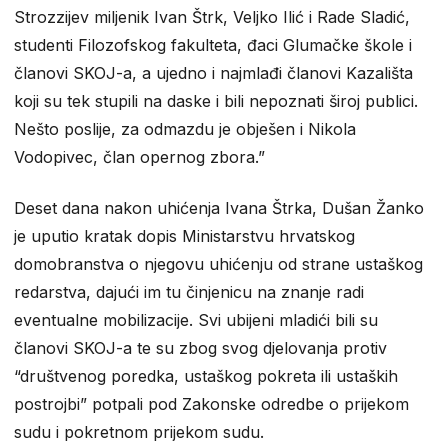
Strozzijev miljenik Ivan Štrk, Veljko Ilić i Rade Sladić,
studenti Filozofskog fakulteta, đaci Glumačke škole i
članovi SKOJ-a, a ujedno i najmlađi članovi Kazališta
koji su tek stupili na daske i bili nepoznati široj publici.
Nešto poslije, za odmazdu je obješen i Nikola
Vodopivec, član opernog zbora.”
Deset dana nakon uhićenja Ivana Štrka, Dušan Žanko
je uputio kratak dopis Ministarstvu hrvatskog
domobranstva o njegovu uhićenju od strane ustaškog
redarstva, dajući im tu činjenicu na znanje radi
eventualne mobilizacije. Svi ubijeni mladići bili su
članovi SKOJ-a te su zbog svog djelovanja protiv
“društvenog poredka, ustaškog pokreta ili ustaških
postrojbi” potpali pod Zakonske odredbe o prijekom
sudu i pokretnom prijekom sudu.