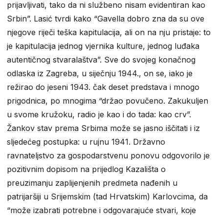
prijavljivati, tako da ni službeno nisam evidentiran kao
Srbin”. Lasić tvrdi kako “Gavella dobro zna da su ove
njegove riječi teška kapitulacija, ali on na nju pristaje: to
je kapitulacija jednog vjernika kulture, jednog luđaka
autentičnog stvaralaštva”. Sve do svojeg konačnog
odlaska iz Zagreba, u siječnju 1944., on se, iako je
režirao do jeseni 1943. čak deset predstava i mnogo
prigodnica, po mnogima “držao povučeno. Zakukuljen
u svome kružoku, radio je kao i do tada: kao crv”.
Žankov stav prema Srbima može se jasno iščitati i iz
sljedećeg postupka: u rujnu 1941. Državno
ravnateljstvo za gospodarstvenu ponovu odgovorilo je
pozitivnim dopisom na prijedlog Kazališta o
preuzimanju zaplijenjenih predmeta nađenih u
patrijaršiji u Srijemskim (tad Hrvatskim) Karlovcima, da
“može izabrati potrebne i odgovarajuće stvari, koje