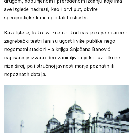
drugom, dopunjenom i prerađenom izdanju koje ima
sve izglede nadrasti, kao i prvi put, okvire
specijalističke teme i postati bestseler.
Kazalište je, kako svi znamo, kod nas jako popularno -
zagrebački teatri lani su ugostili više publike nego
nogometni stadioni - a knjiga Snježane Banović
napisana je izvanredno zanimljivo i pitko, uz otkriće
niza široj, pa i stručnoj javnosti manje poznatih ili
nepoznatih detalja.