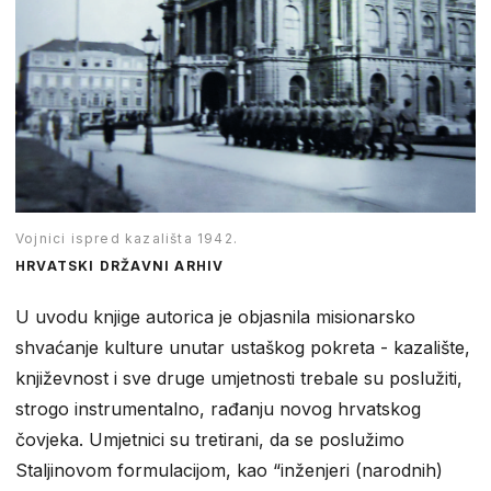
Vojnici ispred kazališta 1942.
HRVATSKI DRŽAVNI ARHIV
U uvodu knjige autorica je objasnila misionarsko
shvaćanje kulture unutar ustaškog pokreta - kazalište,
književnost i sve druge umjetnosti trebale su poslužiti,
strogo instrumentalno, rađanju novog hrvatskog
čovjeka. Umjetnici su tretirani, da se poslužimo
Staljinovom formulacijom, kao “inženjeri (narodnih)