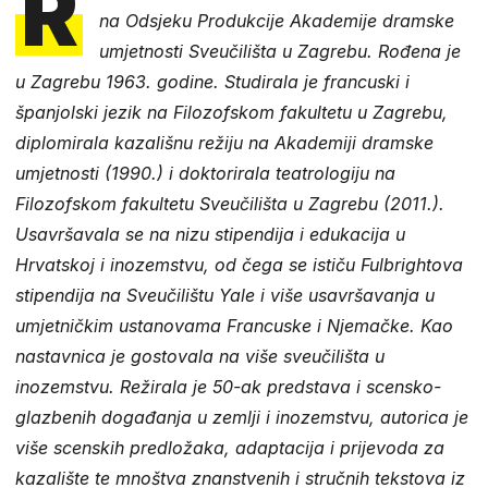
R
na Odsjeku Produkcije Akademije dramske
umjetnosti Sveučilišta u Zagrebu. Rođena je
u Zagrebu 1963. godine. Studirala je francuski i
španjolski jezik na Filozofskom fakultetu u Zagrebu,
diplomirala kazališnu režiju na Akademiji dramske
umjetnosti (1990.) i doktorirala teatrologiju na
Filozofskom fakultetu Sveučilišta u Zagrebu (2011.).
Usavršavala se na nizu stipendija i edukacija u
Hrvatskoj i inozemstvu, od čega se ističu Fulbrightova
stipendija na Sveučilištu Yale i više usavršavanja u
umjetničkim ustanovama Francuske i Njemačke. Kao
nastavnica je gostovala na više sveučilišta u
inozemstvu. Režirala je 50-ak predstava i scensko-
glazbenih događanja u zemlji i inozemstvu, autorica je
više scenskih predložaka, adaptacija i prijevoda za
kazalište te mnoštva znanstvenih i stručnih tekstova iz