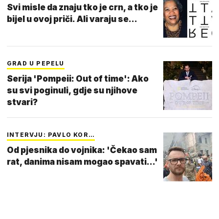
Svi misle da znaju tko je crn, a tko je
bijel u ovoj priči. Ali varaju se...
GRAD U PEPELU
Serija 'Pompeii: Out of time': Ako
su svi poginuli, gdje su njihove
stvari?
INTERVJU: PAVLO KOR…
Od pjesnika do vojnika: 'Čekao sam
rat, danima nisam mogao spavati...'