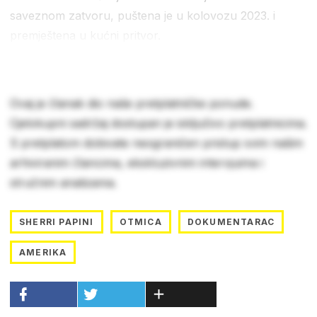
saveznom zatvoru, puštena je u kolovozu 2023. i
premještena u kućni pritvor.
Ovaj je članak dio naše pretplatničke ponude.
Cjelokupni sadržaj dostupan je isključivo pretplatnicima.
S pretplatom dobivate neograničen pristup svim našim
arhiviranim člancima, ekskluzivnim intervjuima i
stručnim analizama.
SHERRI PAPINI
OTMICA
DOKUMENTARAC
AMERIKA