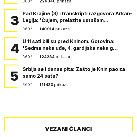
360°
226040
prikaza
Pad Krajine (3) i transkripti razgovora Arkan-
3
Legija: 'Čujem, prelazite ustašam…
360°
140914
prikaza
U 11 sati bili su pred Kninom. Gotovina:
4
'Sedma neka uđe, 4. gardijska neka g…
360°
124284
prikaza
Srbija se i danas pita: Zašto je Knin pao za
5
samo 24 sata?
360°
111423
prikaza
VEZANI ČLANCI