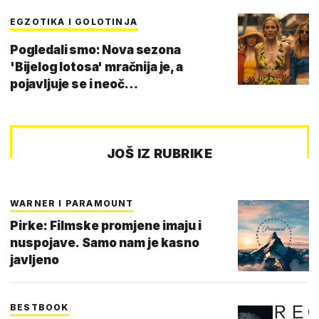
EGZOTIKA I GOLOTINJA
Pogledali smo: Nova sezona
'Bijelog lotosa' mračnija je, a
pojavljuje se i neoč…
JOŠ IZ RUBRIKE
WARNER I PARAMOUNT
Pirke: Filmske promjene imaju i
nuspojave. Samo nam je kasno
javljeno
BESTBOOK