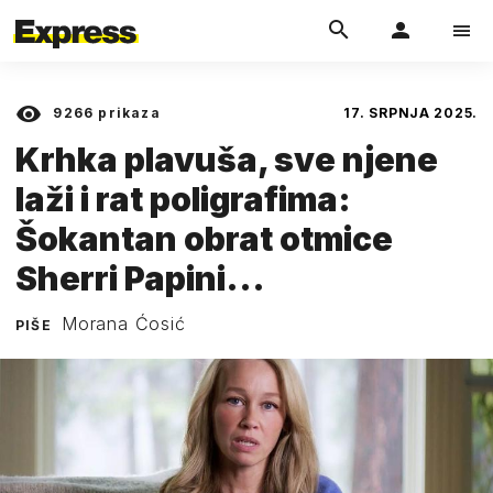
9266
prikaza
17. SRPNJA 2025.
Krhka plavuša, sve njene
laži i rat poligrafima:
Šokantan obrat otmice
Sherri Papini...
Morana Ćosić
PIŠE