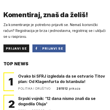
Komentiraj, znaš da želiš!
Za komentiranje je potrebno prijaviti se. Nemaš korisnički
račun? Registracija je brza i jednostavna, registriraj se i uključi
se u raspravu.
PRIJAVI SE
PRIJAVI SE
PUTEM
TOP NEWS
FACEBOOKA
Ovako bi SFRJ izgledala da se ostvario Titov
1
plan: Od Klagenfurta do Istanbula!
POLITIKA I DRUŠTVO
281512
prikaza
Srpski vojnik: '12 dana nismo znali da se
2
dogodila Oluja'