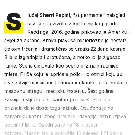
S
lučaj
Sherri Papini
, "supermame" naizgled
savršenog života iz kalifornijskog grada
Reddinga, 2016. godine prikovao je Ameriku i
svijet za ekrane. Krhka plavuša misteriozno je nestala
tijekom trčanja i dramatično se vratila 22 dana kasnije.
Bila je izgladnjela i pretučena, a netko joj je žigosao
rame. Sve je djelovalo kao scenarij iz najmračnijeg
trilera. Priča koju je ispričala policiji, o otmici koju su
izvele dvije maskirane Latinoamerikanke, pokrenula je
masovnu istragu i medijsku histeriju. Šest godina
kasnije, uslijedio je šokantan preokret: Sherri je
priznala da je dosta toga lažirala. Osuđena je na
zatvorsku kaznu zbog prevare i davanja lažnih izjava
policiji i FBI-ju. Osudili su je na 18 mjeseci
zatvora. Nakon što je odslužila 10 mjeseci i 21 dan u