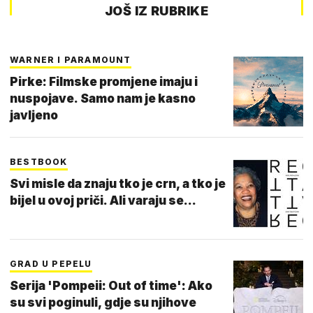
JOŠ IZ RUBRIKE
WARNER I PARAMOUNT
Pirke: Filmske promjene imaju i
nuspojave. Samo nam je kasno
javljeno
BESTBOOK
Svi misle da znaju tko je crn, a tko je
bijel u ovoj priči. Ali varaju se...
GRAD U PEPELU
Serija 'Pompeii: Out of time': Ako
su svi poginuli, gdje su njihove