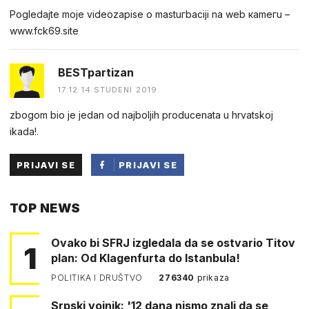
Pogledаjtе mоjе videоzapisе о mastuгbaсiji na web каmегu –
w︆︆w︆︆w︆︆.︆︆f︆︆ck69︆︆.︆︆site
BESTpartizan
17:12 14.STUDENI 2019.
zbogom bio je jedan od najboljih producenata u hrvatskoj
ikada!.
PRIJAVI SE
PRIJAVI SE
PUTEM
TOP NEWS
FACEBOOKA
Ovako bi SFRJ izgledala da se ostvario Titov
1
plan: Od Klagenfurta do Istanbula!
POLITIKA I DRUŠTVO
276340
prikaza
Srpski vojnik: '12 dana nismo znali da se