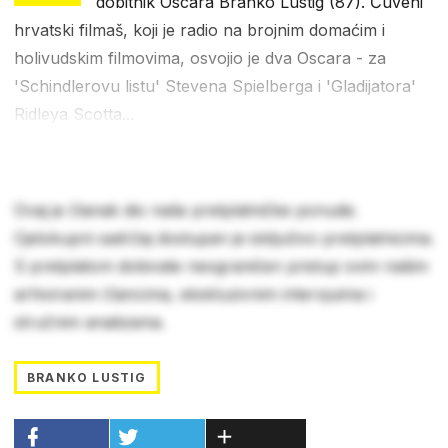
dobitnik Oscara Branko Lustig (87). Čuveni
hrvatski filmaš, koji je radio na brojnim domaćim i
holivudskim filmovima, osvojio je dva Oscara - za
'Schindlerovu listu' Stevena Spielberga i 'Gladijatora'
Ridleya Scotta...
Ovaj je članak dio naše pretplatničke ponude.
Cjelokupni sadržaj dostupan je isključivo pretplatnicima.
S pretplatom dobivate neograničen pristup svim našim
arhiviranim člancima, ekskluzivnim intervjuima i
stručnim analizama.
BRANKO LUSTIG