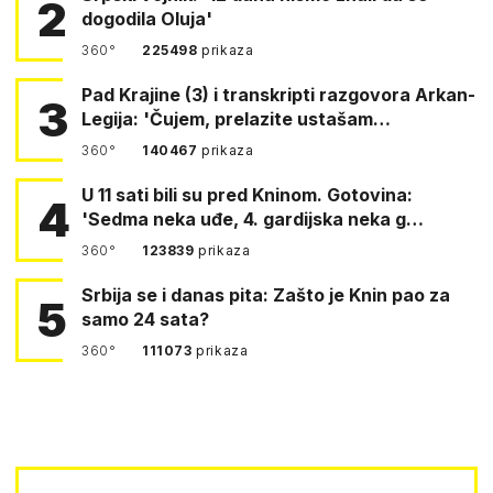
2
dogodila Oluja'
360°
225498
prikaza
Pad Krajine (3) i transkripti razgovora Arkan-
3
Legija: 'Čujem, prelazite ustašam…
360°
140467
prikaza
U 11 sati bili su pred Kninom. Gotovina:
4
'Sedma neka uđe, 4. gardijska neka g…
360°
123839
prikaza
Srbija se i danas pita: Zašto je Knin pao za
5
samo 24 sata?
360°
111073
prikaza