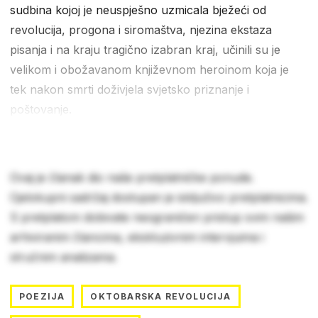
sudbina kojoj je neuspješno uzmicala bježeći od
revolucija, progona i siromaštva, njezina ekstaza
pisanja i na kraju tragično izabran kraj, učinili su je
velikom i obožavanom književnom heroinom koja je
tek nakon smrti doživjela svjetsko priznanje i
poštovanje.
Ovaj je članak dio naše pretplatničke ponude.
Cjelokupni sadržaj dostupan je isključivo pretplatnicima.
S pretplatom dobivate neograničen pristup svim našim
arhiviranim člancima, ekskluzivnim intervjuima i
stručnim analizama.
POEZIJA
OKTOBARSKA REVOLUCIJA