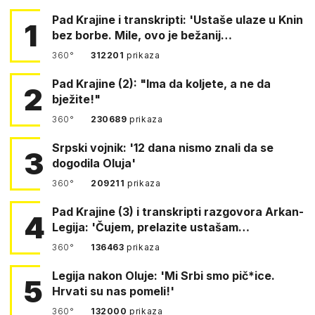
Pad Krajine i transkripti: 'Ustaše ulaze u Knin
1
bez borbe. Mile, ovo je bežanij…
360°
312201
prikaza
Pad Krajine (2): "Ima da koljete, a ne da
2
bježite!"
360°
230689
prikaza
Srpski vojnik: '12 dana nismo znali da se
3
dogodila Oluja'
360°
209211
prikaza
Pad Krajine (3) i transkripti razgovora Arkan-
4
Legija: 'Čujem, prelazite ustašam…
360°
136463
prikaza
Legija nakon Oluje: 'Mi Srbi smo pič*ice.
5
Hrvati su nas pomeli!'
360°
132000
prikaza