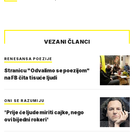
VEZANI ČLANCI
RENESANSA POEZIJE
Stranicu "Odvalimo se poezijom"
na FB čita tisuće ljudi
ONI SE RAZUMIJU
'Prije će ljude miriti cajke, nego
ovi bijedni rokeri'