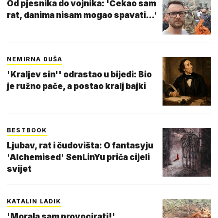
Od pjesnika do vojnika: 'Čekao sam
rat, danima nisam mogao spavati...'
NEMIRNA DUŠA
'Kraljev sin'' odrastao u bijedi: Bio
je ružno pače, a postao kralj bajki
BESTBOOK
Ljubav, rat i čudovišta: O fantasyju
'Alchemised' SenLinYu priča cijeli
svijet
KATALIN LADIK
'Morala sam provocirati!'