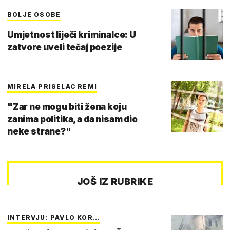
BOLJE OSOBE
Umjetnost liječi kriminalce: U
zatvore uveli tečaj poezije
MIRELA PRISELAC REMI
"Zar ne mogu biti žena koju
zanima politika, a da nisam dio
neke strane?"
JOŠ IZ RUBRIKE
INTERVJU: PAVLO KOR…