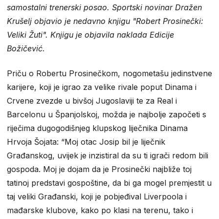
samostalni trenerski posao. Sportski novinar Dražen
Krušelj objavio je nedavno knjigu "Robert Prosinečki:
Veliki Žuti". Knjigu je objavila naklada Edicije
Božičević.
Priču o Robertu Prosinečkom, nogometašu jedinstvene
karijere, koji je igrao za velike rivale poput Dinama i
Crvene zvezde u bivšoj Jugoslaviji te za Real i
Barcelonu u Španjolskoj, možda je najbolje započeti s
riječima dugogodišnjeg klupskog liječnika Dinama
Hrvoja Šojata: “Moj otac Josip bil je liječnik
Građanskog, uvijek je inzistiral da su ti igrači redom bili
gospoda. Moj je dojam da je Prosinečki najbliže toj
tatinoj predstavi gospoštine, da bi ga mogel premjestit u
taj veliki Građanski, koji je pobjeđival Liverpoola i
mađarske klubove, kako po klasi na terenu, tako i