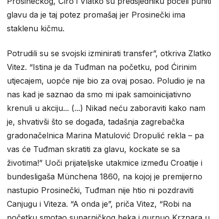
Prosinečkog, Ćiro i Vlatko su predsjedniku počeli puniti
glavu da je taj potez promašaj jer Prosinečki ima
staklenu kičmu.
Potrudili su se svojski izminirati transfer”, otkriva Zlatko
Vitez. “Istina je da Tuđman na početku, pod Ćirinim
utjecajem, uopće nije bio za ovaj posao. Poludio je na
nas kad je saznao da smo mi ipak samoinicijativno
krenuli u akciju... (...) Nikad neću zaboraviti kako nam
je, shvativši što se događa, tadašnja zagrebačka
gradonačelnica Marina Matulović Dropulić rekla – pa
vas će Tuđman skratiti za glavu, kockate se sa
životima!” Uoči prijateljske utakmice između Croatije i
bundesligaša Münchena 1860, na kojoj je premijerno
nastupio Prosinečki, Tuđman nije htio ni pozdraviti
Canjugu i Viteza. “A onda je”, priča Vitez, “Robi na
početku smotao suparničkog beka i gurnuo Krznara u