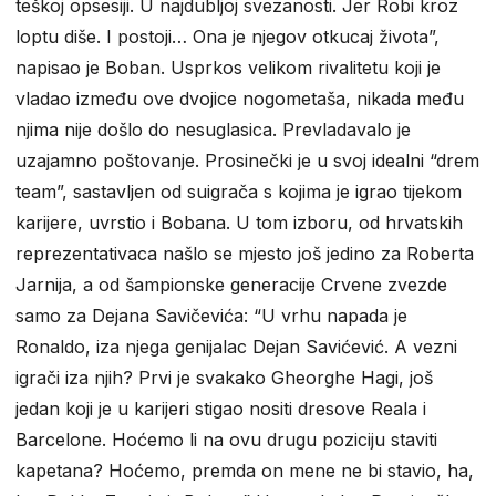
teškoj opsesiji. U najdubljoj svezanosti. Jer Robi kroz
loptu diše. I postoji… Ona je njegov otkucaj života”,
napisao je Boban. Usprkos velikom rivalitetu koji je
vladao između ove dvojice nogometaša, nikada među
njima nije došlo do nesuglasica. Prevladavalo je
uzajamno poštovanje. Prosinečki je u svoj idealni “drem
team”, sastavljen od suigrača s kojima je igrao tijekom
karijere, uvrstio i Bobana. U tom izboru, od hrvatskih
reprezentativaca našlo se mjesto još jedino za Roberta
Jarnija, a od šampionske generacije Crvene zvezde
samo za Dejana Savičevića: “U vrhu napada je
Ronaldo, iza njega genijalac Dejan Savićević. A vezni
igrači iza njih? Prvi je svakako Gheorghe Hagi, još
jedan koji je u karijeri stigao nositi dresove Reala i
Barcelone. Hoćemo li na ovu drugu poziciju staviti
kapetana? Hoćemo, premda on mene ne bi stavio, ha,