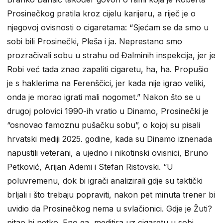
Prosinečkog pratila kroz cijelu karijeru, a riječ je o
njegovoj ovisnosti o cigaretama: “Sjećam se da smo u
sobi bili Prosinečki, Pleša i ja. Neprestano smo
prozračivali sobu u strahu od Đalminih inspekcija, jer je
Robi već tada znao zapaliti cigaretu, ha, ha. Propušio
je s haklerima na Ferenščici, jer kada nije igrao veliki,
onda je morao igrati mali nogomet.” Nakon što se u
drugoj polovici 1990-ih vratio u Dinamo, Prosinečki je
“osnovao famoznu pušačku sobu”, o kojoj su pisali
hrvatski mediji 2025. godine, kada su Dinamo iznenada
napustili veterani, a ujedno i nikotinski ovisnici, Bruno
Petković, Arijan Ademi i Stefan Ristovski. “U
poluvremenu, dok bi igrači analizirali gdje su taktički
brljali i što trebaju popraviti, nakon pet minuta trener bi
uvidio da Prosinečkog nema u svlačionici. Gdje je Žuti?
pitao bi netko. Eno ga, meditira uz cigaretu u sobi