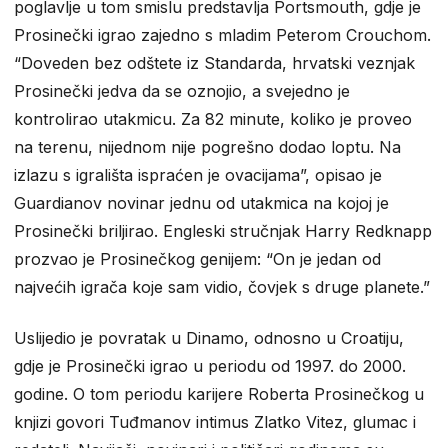
poglavlje u tom smislu predstavlja Portsmouth, gdje je
Prosinečki igrao zajedno s mladim Peterom Crouchom.
“Doveden bez odštete iz Standarda, hrvatski veznjak
Prosinečki jedva da se oznojio, a svejedno je
kontrolirao utakmicu. Za 82 minute, koliko je proveo
na terenu, nijednom nije pogrešno dodao loptu. Na
izlazu s igrališta ispraćen je ovacijama”, opisao je
Guardianov novinar jednu od utakmica na kojoj je
Prosinečki briljirao. Engleski stručnjak Harry Redknapp
prozvao je Prosinečkog genijem: “On je jedan od
najvećih igrača koje sam vidio, čovjek s druge planete.”
Uslijedio je povratak u Dinamo, odnosno u Croatiju,
gdje je Prosinečki igrao u periodu od 1997. do 2000.
godine. O tom periodu karijere Roberta Prosinečkog u
knjizi govori Tuđmanov intimus Zlatko Vitez, glumac i