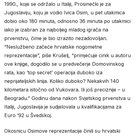
1990., koje se održalo u Italiji, Prosinečki je za
Jugoslaviju, koju je vodio Ivica Osim, u pet utakmica
dobio oko 180 minuta, odnosno 36 minuta po utakmici
iako je izabran za najboljeg mladog igrača na
prvenstvu, čime je bio izrazito nezadovoljan.
“Neslužbeno začeće hrvatske nogometne
reprezentacije”, piše Krušelj, “primjećuje cinik u autoru
ove knjige, dogodilo se u predvečerje Domovinskog
rata, kao ‘top secret’ operacija duboko iza
neprijateljskih linija. Koliko duboko? Nekakvih 140
kilometara istočno od Vukovara. Ili još preciznije – u
Beogradu.” Godinu dana nakon Svjetskog prvenstva u
Italiji, Jugoslavija je sudjelovala u kvalifikacijama za
Euro ‘92 u Švedskoj.
Okosnicu Osimove reprezentacije činili su hrvatski