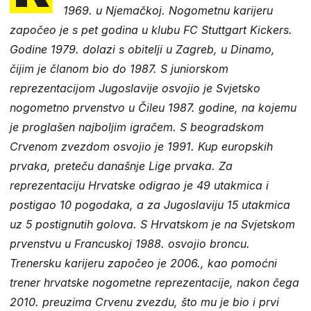
1969. u Njemačkoj. Nogometnu karijeru
započeo je s pet godina u klubu FC Stuttgart Kickers.
Godine 1979. dolazi s obitelji u Zagreb, u Dinamo,
čijim je članom bio do 1987. S juniorskom
reprezentacijom Jugoslavije osvojio je Svjetsko
nogometno prvenstvo u Čileu 1987. godine, na kojemu
je proglašen najboljim igračem. S beogradskom
Crvenom zvezdom osvojio je 1991. Kup europskih
prvaka, preteču današnje Lige prvaka. Za
reprezentaciju Hrvatske odigrao je 49 utakmica i
postigao 10 pogodaka, a za Jugoslaviju 15 utakmica
uz 5 postignutih golova. S Hrvatskom je na Svjetskom
prvenstvu u Francuskoj 1988. osvojio broncu.
Trenersku karijeru započeo je 2006., kao pomoćni
trener hrvatske nogometne reprezentacije, nakon čega
2010. preuzima Crvenu zvezdu, što mu je bio i prvi