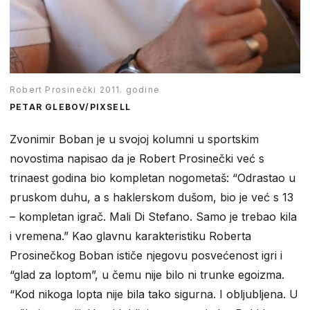
Robert Prosinečki 2011. godine
PETAR GLEBOV/PIXSELL
Zvonimir Boban je u svojoj kolumni u sportskim
novostima napisao da je Robert Prosinečki već s
trinaest godina bio kompletan nogometaš: “Odrastao u
pruskom duhu, a s haklerskom dušom, bio je već s 13
– kompletan igrač. Mali Di Stefano. Samo je trebao kila
i vremena.” Kao glavnu karakteristiku Roberta
Prosinečkog Boban ističe njegovu posvećenost igri i
“glad za loptom”, u čemu nije bilo ni trunke egoizma.
“Kod nikoga lopta nije bila tako sigurna. I obljubljena. U