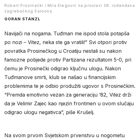
Robert Prosinečki i Mila Elegović na proslavi 38. rođendana
zagrebačkog Saloona
GORAN STANZL
Navijači na nogama. Tuđman me ispod stola potapša
po nozi – Vitez, neka ste ga vratili!” Svi otpori protiv
povratka Prosinečkog u Croatiju nestali su nakon
famozne pobjede protiv Partizana rezultatom 5-0, pri
čemu je Prosinečki odigrao ključnu ulogu. Nakon
Tuđmanove smrti, klub se našao u financijskim
problemima te je odbio produžiti ugovor s Prosinečkim.
“Premda emotivno vezan za generaciju ‘82, Vitez drži
da je Velimir Zajec kao njezin frontmen u ovom slučaju
odigrao ulogu negativca”, piše Krušelj.
Na svom prvom Svjetskom prvenstvu u nogometu