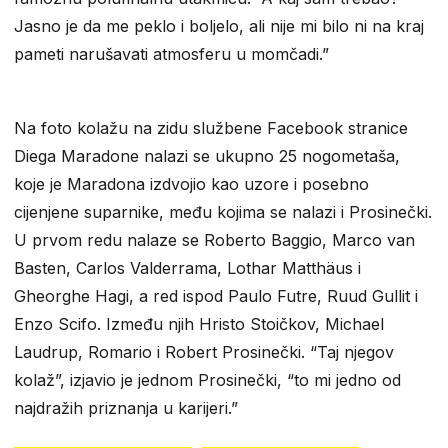
Jasno je da me peklo i boljelo, ali nije mi bilo ni na kraj
pameti narušavati atmosferu u momčadi.”
Na foto kolažu na zidu službene Facebook stranice
Diega Maradone nalazi se ukupno 25 nogometaša,
koje je Maradona izdvojio kao uzore i posebno
cijenjene suparnike, među kojima se nalazi i Prosinečki.
U prvom redu nalaze se Roberto Baggio, Marco van
Basten, Carlos Valderrama, Lothar Matthäus i
Gheorghe Hagi, a red ispod Paulo Futre, Ruud Gullit i
Enzo Scifo. Između njih Hristo Stoičkov, Michael
Laudrup, Romario i Robert Prosinečki. “Taj njegov
kolaž”, izjavio je jednom Prosinečki, “to mi jedno od
najdražih priznanja u karijeri.”