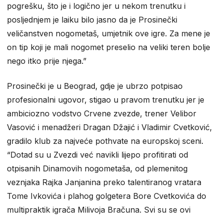
pogrešku, što je i logično jer u nekom trenutku i
posljednjem je laiku bilo jasno da je Prosinečki
veličanstven nogometaš, umjetnik ove igre. Za mene je
on tip koji je mali nogomet preselio na veliki teren bolje
nego itko prije njega.”
Prosinečki je u Beograd, gdje je ubrzo potpisao
profesionalni ugovor, stigao u pravom trenutku jer je
ambiciozno vodstvo Crvene zvezde, trener Velibor
Vasović i menadžeri Dragan Džajić i Vladimir Cvetković,
gradilo klub za najveće pothvate na europskoj sceni.
“Dotad su u Zvezdi već navikli lijepo profitirati od
otpisanih Dinamovih nogometaša, od plemenitog
veznjaka Rajka Janjanina preko talentiranog vratara
Tome Ivkovića i plahog golgetera Bore Cvetkovića do
multipraktik igrača Milivoja Bračuna. Svi su se ovi