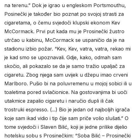
na terenu.” Dok je igrao u engleskom Portsmouthu,
Posinečki je također bio poznat po svojoj strasti za
cigaretama, o čemu svjedoči klupski ekonom Kev
McCormack. Prvi put kada mu je Prosinečki žustro
utrčao u kabinu, McCormack se uspaničio da je na
stadionu izbio požar. “Kev, Kev, vatra, vatra, rekao mi
je kad smo se upoznavali. Gdje, kako, odmah sam
skočio, ali pokazalo se da je samo tražio upaljač za
cigaretu. Zbog njega sam uvijek u džepu imao crveni
Marlboro. Pušio bi na poluvremenu u mojoj sobici ili u
toaletima pored svlačionice. Na gostovanjima bi uoči
utakmice zapalio cigaretu i naručio dupli ili čak
trostruki espresso. (...) Bio je jedan od najboljih igrača
koje sam ikad vidio i tip čije sam priče volio slušati.” O
tome svjedoči i Slaven Bilić, koji je jedne prilike dijelio
hotelsku sobu s Prosinečkim: “Soba Bilić – Prosinečki