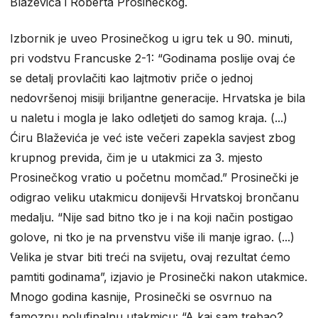
Blaževića i Roberta Prosinečkog.
Izbornik je uveo Prosinečkog u igru tek u 90. minuti,
pri vodstvu Francuske 2-1: “Godinama poslije ovaj će
se detalj provlačiti kao lajtmotiv priče o jednoj
nedovršenoj misiji briljantne generacije. Hrvatska je bila
u naletu i mogla je lako odletjeti do samog kraja. (...)
Ćiru Blaževića je već iste večeri zapekla savjest zbog
krupnog previda, čim je u utakmici za 3. mjesto
Prosinečkog vratio u početnu momčad.” Prosinečki je
odigrao veliku utakmicu donijevši Hrvatskoj brončanu
medalju. “Nije sad bitno tko je i na koji način postigao
golove, ni tko je na prvenstvu više ili manje igrao. (...)
Velika je stvar biti treći na svijetu, ovaj rezultat ćemo
pamtiti godinama”, izjavio je Prosinečki nakon utakmice.
Mnogo godina kasnije, Prosinečki se osvrnuo na
famoznu polufinalnu utakmicu: “A kaj sam trebao?