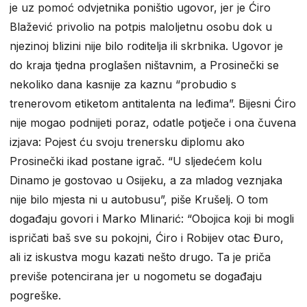
je uz pomoć odvjetnika poništio ugovor, jer je Ćiro
Blažević privolio na potpis maloljetnu osobu dok u
njezinoj blizini nije bilo roditelja ili skrbnika. Ugovor je
do kraja tjedna proglašen ništavnim, a Prosinečki se
nekoliko dana kasnije za kaznu “probudio s
trenerovom etiketom antitalenta na leđima”. Bijesni Ćiro
nije mogao podnijeti poraz, odatle potječe i ona čuvena
izjava: Pojest ću svoju trenersku diplomu ako
Prosinečki ikad postane igrač. “U sljedećem kolu
Dinamo je gostovao u Osijeku, a za mladog veznjaka
nije bilo mjesta ni u autobusu”, piše Krušelj. O tom
događaju govori i Marko Mlinarić: “Obojica koji bi mogli
ispričati baš sve su pokojni, Ćiro i Robijev otac Đuro,
ali iz iskustva mogu kazati nešto drugo. Ta je priča
previše potencirana jer u nogometu se događaju
pogreške.