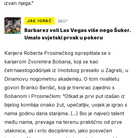
izvan njega.”
JAK IGRAČ
360°
Barbarez voli Las Vegas više nego Šuker.
Umalo svjetski prvak u pokeru
Karijera Roberta Prosinečkog ispreplitala se s
karijerom Zvonimira Bobana, koji se kao
četrnaestogodišnjak iz Imotskog preselio u Zagreb, u
Dinamovu nogometnu akademiju. O tom rivalitetu
govori Branko Berišić, koji je trenirao zajedno s
Bobanom i Prosinečkim: “Otkad je prvi put izašao iz
bijelog kombija onako žut, upečatljiv, uvijek je igrao s
nama godinu dana starijima. (...) Bio je najveći talent
među nama, prevaga na terenu praktično od prve
utakmice, ali i vrlo discipliniran, jako posvećen