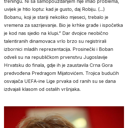
treningu. Ni sa samopouzdanjem nije imao problema,
uvijek je htio loptu: kad je gusto, daj Robiju. (...)
Bobanu, koji je stariji nekoliko mjeseci, trebalo je
vremena za sazrijevanje. Bio je krhke građe i ispočetka
je kod nas sjedio na klupi.” Dar dvojice neobično
talentiranih dinamovaca vrlo brzo su registrirali
izbornici mladih reprezentacija. Prosinečki i Boban
odveli su na republičkom prvenstvu Jugoslavije
Hrvatsku do finala, gdje ih je zaustavila Crna Gora
predvođena Predragom Mijatovićem. Trojica budućih
osvajača UEFA-ine Lige prvaka od ranih su se dana
izdvajali klasom od ostalih vršnjaka.