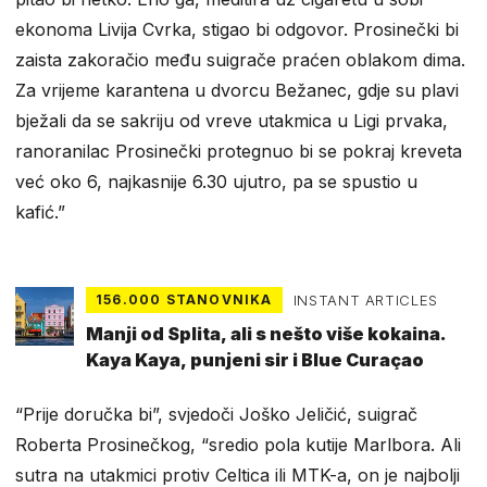
ekonoma Livija Cvrka, stigao bi odgovor. Prosinečki bi
zaista zakoračio među suigrače praćen oblakom dima.
Za vrijeme karantena u dvorcu Bežanec, gdje su plavi
bježali da se sakriju od vreve utakmica u Ligi prvaka,
ranoranilac Prosinečki protegnuo bi se pokraj kreveta
već oko 6, najkasnije 6.30 ujutro, pa se spustio u
kafić.”
156.000 STANOVNIKA
INSTANT ARTICLES
Manji od Splita, ali s nešto više kokaina.
Kaya Kaya, punjeni sir i Blue Curaçao
“Prije doručka bi”, svjedoči Joško Jeličić, suigrač
Roberta Prosinečkog, “sredio pola kutije Marlbora. Ali
sutra na utakmici protiv Celtica ili MTK-a, on je najbolji