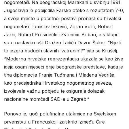
nogometaši. Na beogradskoj Marakani u svibnju 1991.
Jugoslavija je pobijedila Farske otoke s rezultatom 7-0,
a svoje mjesto u početnoj postavi pronašli su hrvatski
nogometaši Tomislav Ivković, Zoran Vulić, Robert
Jarni, Robert Prosinečki i Zvonimir Boban, a s klupe
su u nastavku ušli Dražen Ladić i Davor Šuker. “Nije li
to jezgra budućih slavnih ‘vatrenih’?” pita se Krušelj.
“Moderna hrvatska reprezentacija ukazala se kao živa
ideja osam mjeseci prije beogradske predstave, kada je
tiha diplomacija Franje Tuđmana i Mladena Vedriša,
kao predsjednika Hrvatskog nogometnog saveza,
izvojevala važnu pobjedu te osigurala dolazak
nacionalne momčadi SAD-a u Zagreb.”
Ponovo je, uoči polufinalne utakmice na Svjetskom
prvenstvu u Francuskoj, zaiskrilo između Ćire