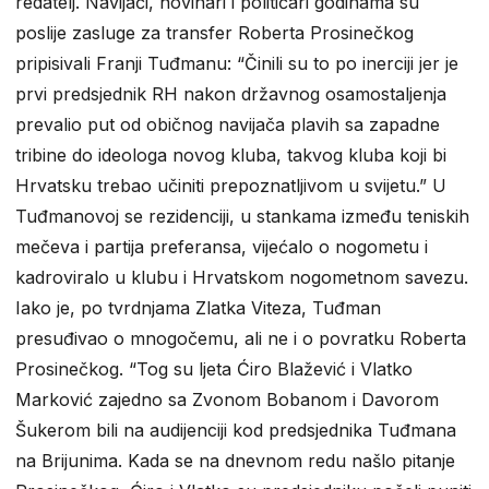
redatelj. Navijači, novinari i političari godinama su
poslije zasluge za transfer Roberta Prosinečkog
pripisivali Franji Tuđmanu: “Činili su to po inerciji jer je
prvi predsjednik RH nakon državnog osamostaljenja
prevalio put od običnog navijača plavih sa zapadne
tribine do ideologa novog kluba, takvog kluba koji bi
Hrvatsku trebao učiniti prepoznatljivom u svijetu.” U
Tuđmanovoj se rezidenciji, u stankama između teniskih
mečeva i partija preferansa, vijećalo o nogometu i
kadroviralo u klubu i Hrvatskom nogometnom savezu.
Iako je, po tvrdnjama Zlatka Viteza, Tuđman
presuđivao o mnogočemu, ali ne i o povratku Roberta
Prosinečkog. “Tog su ljeta Ćiro Blažević i Vlatko
Marković zajedno sa Zvonom Bobanom i Davorom
Šukerom bili na audijenciji kod predsjednika Tuđmana
na Brijunima. Kada se na dnevnom redu našlo pitanje