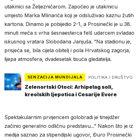
utakmici sa Željezničarom. Započeo je utakmicu
umjesto Marka Mlinarića koji je odsluživao kaznu žutih
kartona. Dinamo je pobijedio 2-1, a Prosinečki je u 38.
minuti meča s vrha šesnaesterca felš udarcem svladao
iskusnog vratara Slobodana Janjuša. “Na stadionu je,
prisjeća se, bila cijela obitelj i pola Hrvatskog zagorja,
lijepa atmosfera, dvadesetak tisuća gledatelja.
SENZACIJA MUNDIJALA
POLITIKA I DRUŠTVO
Zelenortski Otoci: Arhipelag soli,
kreolskih ljepotica i Cesarije Evore
Spektakularnim prvijencem golobradi je tinejdžer
začinio generalno odličnu predstavu...” Nakon što je iz
medija saznao za stipendijski ugovor, Đuro Prosinečki