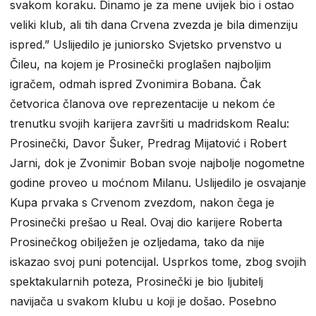
svakom koraku. Dinamo je za mene uvijek bio i ostao
veliki klub, ali tih dana Crvena zvezda je bila dimenziju
ispred.” Uslijedilo je juniorsko Svjetsko prvenstvo u
Čileu, na kojem je Prosinečki proglašen najboljim
igračem, odmah ispred Zvonimira Bobana. Čak
četvorica članova ove reprezentacije u nekom će
trenutku svojih karijera završiti u madridskom Realu:
Prosinečki, Davor Šuker, Predrag Mijatović i Robert
Jarni, dok je Zvonimir Boban svoje najbolje nogometne
godine proveo u moćnom Milanu. Uslijedilo je osvajanje
Kupa prvaka s Crvenom zvezdom, nakon čega je
Prosinečki prešao u Real. Ovaj dio karijere Roberta
Prosinečkog obilježen je ozljedama, tako da nije
iskazao svoj puni potencijal. Usprkos tome, zbog svojih
spektakularnih poteza, Prosinečki je bio ljubitelj
navijača u svakom klubu u koji je došao. Posebno