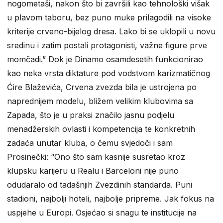
nogometaši, nakon što bi završili kao tehnološki višak
u plavom taboru, bez puno muke prilagodili na visoke
kriterije crveno-bijelog dresa. Lako bi se uklopili u novu
sredinu i zatim postali protagonisti, važne figure prve
momčadi.” Dok je Dinamo osamdesetih funkcionirao
kao neka vrsta diktature pod vodstvom karizmatičnog
Ćire Blaževića, Crvena zvezda bila je ustrojena po
naprednijem modelu, bližem velikim klubovima sa
Zapada, što je u praksi značilo jasnu podjelu
menadžerskih ovlasti i kompetencija te konkretnih
zadaća unutar kluba, o čemu svjedoči i sam
Prosinečki: “Ono što sam kasnije susretao kroz
klupsku karijeru u Realu i Barceloni nije puno
odudaralo od tadašnjih Zvezdinih standarda. Puni
stadioni, najbolji hoteli, najbolje pripreme. Jak fokus na
uspjehe u Europi. Osjećao si snagu te institucije na