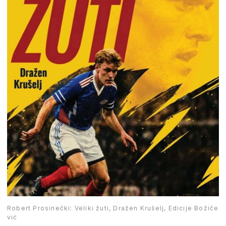
Robert Prosinečki: Veliki žuti, Dražen Krušelj, Edicije Božiče
vić