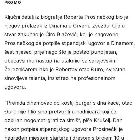
PROMO
Ključni detalj iz biografije Roberta Prosinečkog bio je
njegov prelazak iz Dinama u Crvenu zvezdu. Cijelu
stvar zakuhao je Ćiro Blažević, koji je nagovorio
Prosinečkog da potpiše stipendijski ugovor s Dinamom,
šest mjeseci prije nego što je postao punoljetan,
obećavši mu nastup na utakmici sa sarajevskim
Željezničarem iako je Robertov otac Đuro, svjestan
sinovljeva talenta, insistirao na profesionalnom
ugovoru.
“Premda dinamovac do kosti, purger s dna kace, otac
Đuro nije htio sina pretvoriti u nadničara koji će
ozbiljan nogomet igrati za sitniš”, piše Krušelj. Dan
nakon potpisa stipendijskog ugovora Prosinečki je
nagrađen mjestom startera i dresom s brojem 10 u