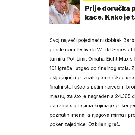
Prije doručka p
kace. Kako je 
Svoj najveći pojedinačni dobitak Barb
prestižnom festivalu World Series 
turniru Pot-Limit Omaha Eight Max s 
191 igrača i stigao do finalnog stola. 
uključujući i poznatog američkog igr
finalni stol ušao s petim najvećim br
mjestu, za što je nagrađen s 24.385 
uz rame s igračima kojima je poker jed
poznatih imena, a njegova mirna i pr
poker zajednice. Ozbiljan igrač.