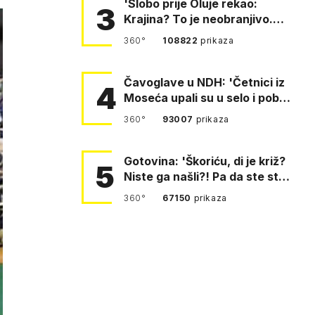
'Slobo prije Oluje rekao:
3
Krajina? To je neobranjivo.
Tuđmana zvao Krivousti'
360°
108822
prikaza
Čavoglave u NDH: 'Četnici iz
4
Moseća upali su u selo i pobili
obitelj Perković'
360°
93007
prikaza
Gotovina: 'Škoriću, di je križ?
5
Niste ga našli?! Pa da ste stali
i pitali fratr…
360°
67150
prikaza