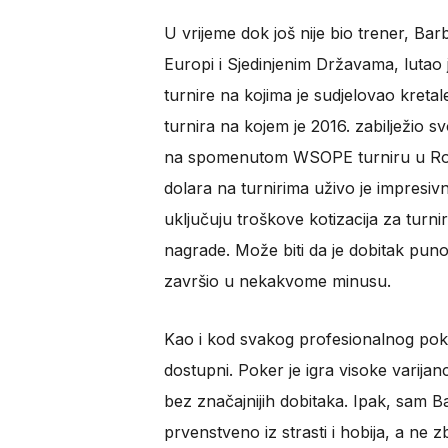
U vrijeme dok još nije bio trener, Ba
Europi i Sjedinjenim Državama, lutao 
turnire na kojima je sudjelovao kreta
turnira na kojem je 2016. zabilježio s
na spomenutom WSOPE turniru u Roz
dolara na turnirima uživo je impresi
uključuju troškove kotizacija za turn
nagrade. Može biti da je dobitak puno 
završio u nekakvome minusu.
Kao i kod svakog profesionalnog poke
dostupni. Poker je igra visoke varijanc
bez značajnijih dobitaka. Ipak, sam B
prvenstveno iz strasti i hobija, a ne z