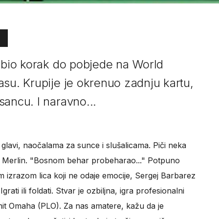
e bio korak do pobjede na World
asu. Krupije je okrenuo zadnju kartu,
sancu. I naravno...
 glavi, naočalama za sunce i slušalicama. Piči neka
Merlin. "Bosnom behar probeharao..." Potpuno
im izrazom lica koji ne odaje emocije, Sergej Barbarez
ti ili foldati. Stvar je ozbiljna, igra profesionalni
imit Omaha (PLO). Za nas amatere, kažu da je