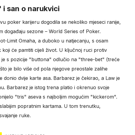
i san o narukvici
ovu poker karijeru dogodila se nekoliko mjeseci ranije,
om događaju sezone – World Series of Poker.
Pot-Limit Omaha, a duboko u natjecanju, s osam
oji će pamtiti cijeli život. U ključnoj ruci protiv
e s pozicije "buttona" odlučio na "three-bet" (treće
to je bilo više od pola njegove preostale zalihe
 je donio dvije karte asa. Barbarez je čekirao, a Law je
u. Barbarez je istog trena platio i okrenuo svoje
 donijelo "tris" aseva s najboljim mogućim "kickerom".
a slabijim popratnim kartama. U tom trenutku,
svajanje ruke.