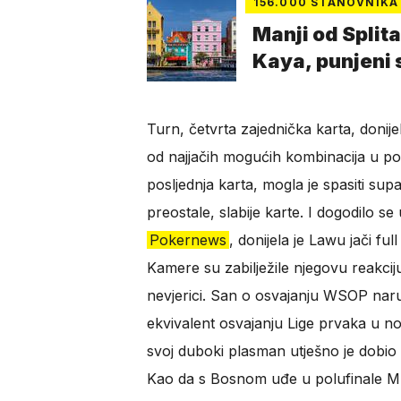
156.000 STANOVNIKA
Manji od Splita
Kaya, punjeni s
Turn, četvrta zajednička karta, donije
od najjačih mogućih kombinacija u pok
posljednja karta, mogla je spasiti sup
preostale, slabije karte. I dogodilo se
Pokernews
, donijela je Lawu jači fu
Kamere su zabilježile njegovu reakciju
nevjerici. San o osvajanju WSOP narukv
ekvivalent osvajanju Lige prvaka u no
svoj duboki plasman utješno je dobio 
Kao da s Bosnom uđe u polufinale Mu