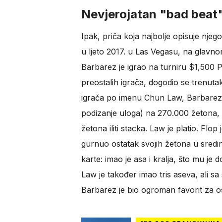
Nevjerojatan "bad beat" 
Ipak, priča koja najbolje opisuje njeg
u ljeto 2017. u Las Vegasu, na glavn
Barbarez je igrao na turniru $1,500 
preostalih igrača, dogodio se trenutak k
igrača po imenu Chun Law, Barbarez j
podizanje uloga) na 270.000 žetona, š
žetona iliti stacka. Law je platio. Flop
gurnuo ostatak svojih žetona u sredin
karte: imao je asa i kralja, što mu je
Law je također imao tris aseva, ali s
Barbarez je bio ogroman favorit za o