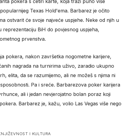
anta pokera s četiri karte, koja traži puno više
popularnijeg Texas Hold'ema. Barbarez je očito
a ostvarit će svoje najveće uspjehe. Neke od njih u
u reprezentaciju BiH do povjesnog uspjeha,
gometnog prvenstva.
nja pokera, nakon završetka nogometne karijere,
čanih nagrada na turnirima uživo, zaradio ukupno
h, elita, da se razumijemo, ali ne možeš s njima ni
i i sposobnosti. Pa i sreće. Barbarezova poker karijera
rhunce, ali i jedan nevjerojatno bolan poraz koji
pokera. Barbarez je, kažu, volio Las Vegas više nego
KNJIŽEVNOST I KULTURA