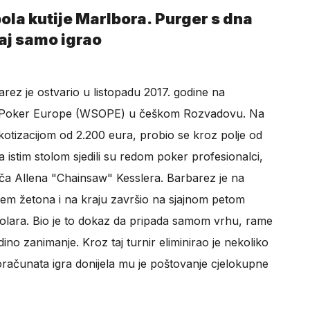
ola kutije Marlbora. Purger s dna
taj samo igrao
arez je ostvario u listopadu 2017. godine na
of Poker Europe (WSOPE) u češkom Rozvadovu. Na
kotizacijom od 2.200 eura, probio se kroz polje od
Za istim stolom sjedili su redom poker profesionalci,
ača Allena "Chainsaw" Kesslera. Barbarez je na
ojem žetona i na kraju završio na sjajnom petom
dolara. Bio je to dokaz da pripada samom vrhu, rame
ino zanimanje. Kroz taj turnir eliminirao je nekoliko
oračunata igra donijela mu je poštovanje cjelokupne