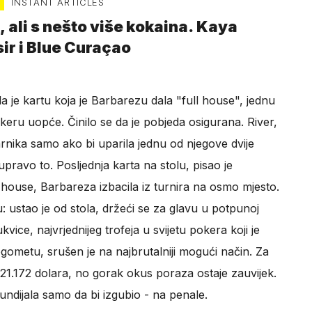
INSTANT ARTICLES
, ali s nešto više kokaina. Kaya
ir i Blue Curaçao
la je kartu koja je Barbarezu dala "full house", jednu
eru uopće. Činilo se da je pobjeda osigurana. River,
arnika samo ako bi uparila jednu od njegove dvije
 upravo to. Posljednja karta na stolu, pisao je
ll house, Barbareza izbacila iz turnira na osmo mjesto.
: ustao je od stola, držeći se za glavu u potpunoj
ice, najvrjednijeg trofeja u svijetu pokera koji je
gometu, srušen je na najbrutalniji mogući način. Za
21.172 dolara, no gorak okus poraza ostaje zauvijek.
ndijala samo da bi izgubio - na penale.