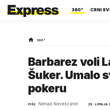
360°
CRNI SV
360°
Barbarez voli 
Šuker. Umalo s
pokeru
Nenad Nevešćanin
PIŠE
25. LIPNJA 