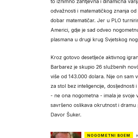
to iznimno zahtjevna i dinamična varij
odvažnosti i matematičkog znanja od 
dobar matematičar. Jer u PLO turnirim
Americi, gdje je sad odveo nogometn
plasmana u drugi krug Svjetskog no
Kroz gotovo desetljeće aktivnog igra
Barbarez je skupio 26 službenih nov
više od 143.000 dolara. Nije on sam vr
za stol bez inteligencije, dosljednost
- ne ona nogometna - imala je svoje v
savršeno oslikava okrutnost i dramu 
Davor Šuker.
NOGOMETNI BOEM