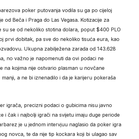
rbarezova poker putovanja vodila su ga po cijeloj
je od Beča i Praga do Las Vegasa. Kotizacije za
le su se od nekoliko stotina dolara, poput $400 PLO
voj prvi dobitak, pa sve do nekoliko tisuća eura, kao
vadovu. Ukupna zabilježena zarada od 143.628
vna, no važno je napomenuti da ovi podaci ne
ire na kojima nije ostvario plasman u novčane
manji, a ne bi iznenadilo i da je karijeru pokeraša
r igrača, precizni podaci o gubicima nisu javno
e i čak i najbolji igrači na svijetu imaju duge periode
arbarez je u jednom intervjuu naglasio da poker igra
bog novca, te da nije tip kockara koji bi ulagao sav