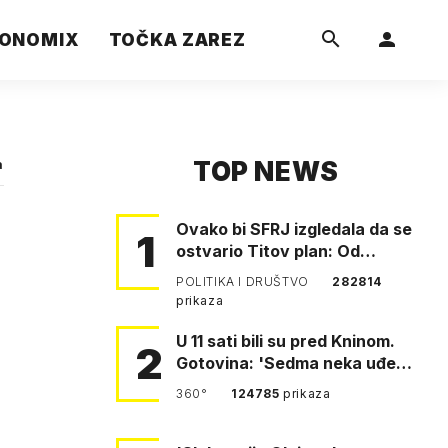
ONOMIX
TOČKA ZAREZ
TOP NEWS
a
Ovako bi SFRJ izgledala da se
1
ostvario Titov plan: Od
Klagenfurta do Istanbula!
POLITIKA I DRUŠTVO
282814
prikaza
U 11 sati bili su pred Kninom.
2
Gotovina: 'Sedma neka uđe,
4. gardijska neka g…
360°
124785
prikaza