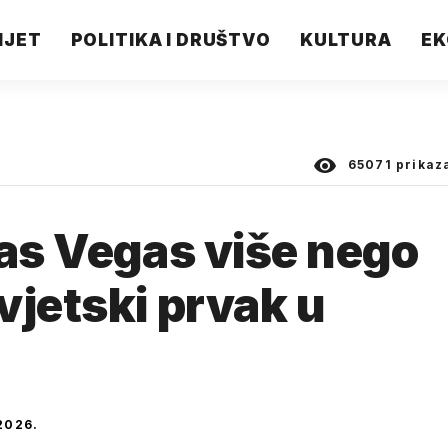
IJET
POLITIKA I DRUŠTVO
KULTURA
EK
65071
prikaz
Las Vegas više nego
vjetski prvak u
2026.