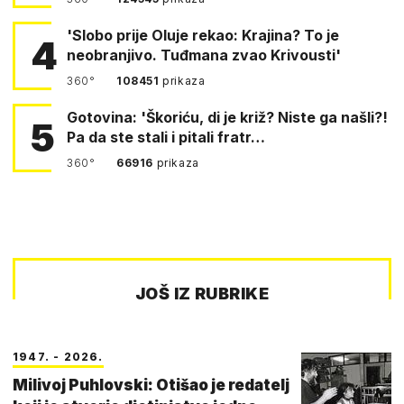
'Slobo prije Oluje rekao: Krajina? To je
4
neobranjivo. Tuđmana zvao Krivousti'
360°
108451
prikaza
Gotovina: 'Škoriću, di je križ? Niste ga našli?!
5
Pa da ste stali i pitali fratr…
360°
66916
prikaza
JOŠ IZ RUBRIKE
1947. - 2026.
Milivoj Puhlovski: Otišao je redatelj