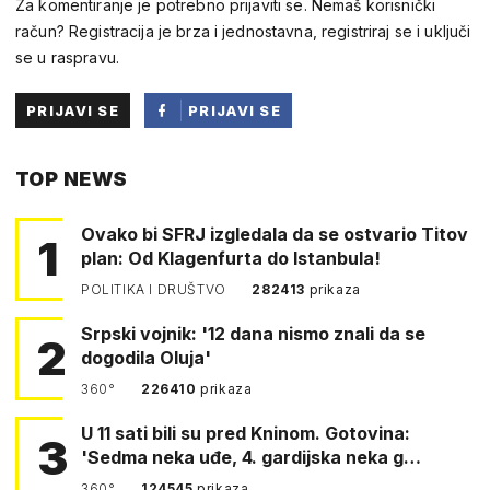
Za komentiranje je potrebno prijaviti se. Nemaš korisnički
račun? Registracija je brza i jednostavna, registriraj se i uključi
se u raspravu.
PRIJAVI SE
PRIJAVI SE
PUTEM
TOP NEWS
FACEBOOKA
Ovako bi SFRJ izgledala da se ostvario Titov
1
plan: Od Klagenfurta do Istanbula!
POLITIKA I DRUŠTVO
282413
prikaza
Srpski vojnik: '12 dana nismo znali da se
2
dogodila Oluja'
360°
226410
prikaza
U 11 sati bili su pred Kninom. Gotovina:
3
'Sedma neka uđe, 4. gardijska neka g…
360°
124545
prikaza