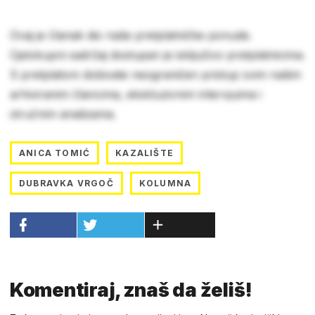
Ovaj je članak dio naše pretplatničke ponude.
Cjelokupni sadržaj dostupan je isključivo pretplatnicima.
S pretplatom dobivate neograničen pristup svim našim
arhiviranim člancima, ekskluzivnim intervjuima i
stručnim analizama.
ANICA TOMIĆ
KAZALIŠTE
DUBRAVKA VRGOČ
KOLUMNA
Komentiraj, znaš da želiš!