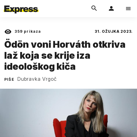
359
prikaza
31. OŽUJKA 2023.
Ödön voni Horváth otkriva
laž koja se krije iza
ideološkog kiča
Dubravka Vrgoč
PIŠE