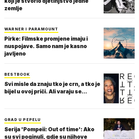
koji je stvorio djetinjstvo jedne
zemlje
WARNER I PARAMOUNT
Pirke: Filmske promjene imaju i
nuspojave. Samo nam je kasno
javljeno
BESTBOOK
Svi misle da znaju tko je crn, a tko je
bijel u ovoj priči. Ali varaju se...
GRAD U PEPELU
Serija 'Pompeii: Out of time': Ako
su svi poginuli, gdje su njihove