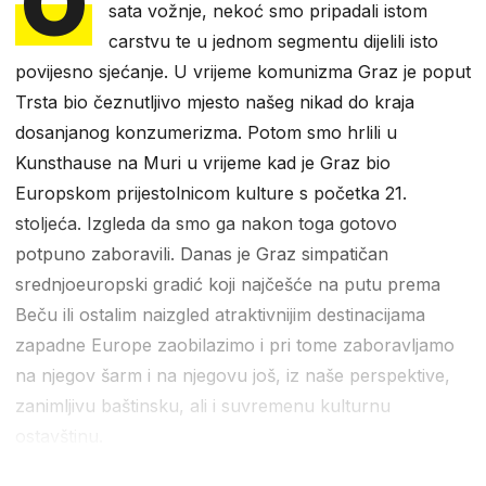
O
sata vožnje, nekoć smo pripadali istom
carstvu te u jednom segmentu dijelili isto
povijesno sjećanje. U vrijeme komunizma Graz je poput
Trsta bio čeznutljivo mjesto našeg nikad do kraja
dosanjanog konzumerizma. Potom smo hrlili u
Kunsthause na Muri u vrijeme kad je Graz bio
Europskom prijestolnicom kulture s početka 21.
stoljeća. Izgleda da smo ga nakon toga gotovo
potpuno zaboravili. Danas je Graz simpatičan
srednjoeuropski gradić koji najčešće na putu prema
Beču ili ostalim naizgled atraktivnijim destinacijama
zapadne Europe zaobilazimo i pri tome zaboravljamo
na njegov šarm i na njegovu još, iz naše perspektive,
zanimljivu baštinsku, ali i suvremenu kulturnu
ostavštinu.