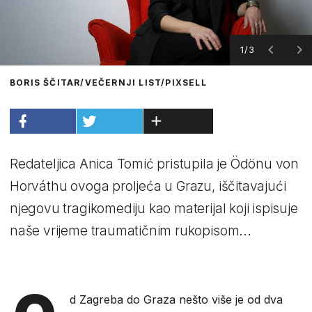
1/3
BORIS ŠČITAR/VEČERNJI LIST/PIXSELL
Redateljica Anica Tomić pristupila je Ödönu von
Horváthu ovoga proljeća u Grazu, iščitavajući
njegovu tragikomediju kao materijal koji ispisuje
naše vrijeme traumatičnim rukopisom...
d Zagreba do Graza nešto više je od dva