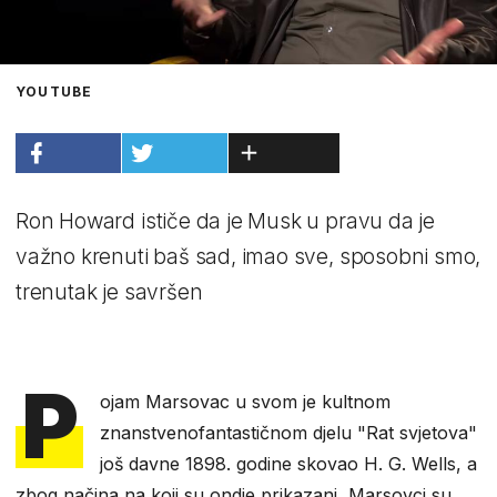
YOUTUBE
Ron Howard ističe da je Musk u pravu da je
važno krenuti baš sad, imao sve, sposobni smo,
trenutak je savršen
P
ojam Marsovac u svom je kultnom
znanstvenofantastičnom djelu "Rat svjetova"
još davne 1898. godine skovao H. G. Wells, a
zbog načina na koji su ondje prikazani, Marsovci su