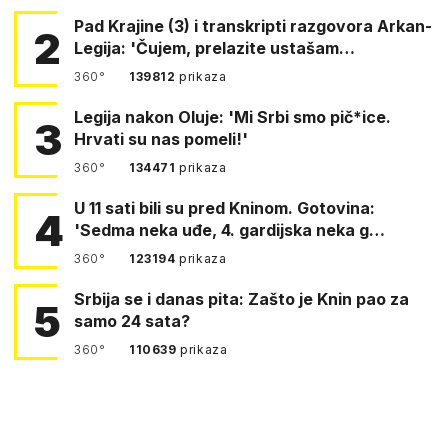
Pad Krajine (3) i transkripti razgovora Arkan-
2
Legija: 'Čujem, prelazite ustašam…
360°
139812
prikaza
Legija nakon Oluje: 'Mi Srbi smo pič*ice.
3
Hrvati su nas pomeli!'
360°
134471
prikaza
U 11 sati bili su pred Kninom. Gotovina:
4
'Sedma neka uđe, 4. gardijska neka g…
360°
123194
prikaza
Srbija se i danas pita: Zašto je Knin pao za
5
samo 24 sata?
360°
110639
prikaza