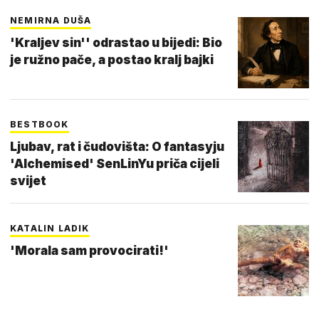
NEMIRNA DUŠA
'Kraljev sin'' odrastao u bijedi: Bio
je ružno pače, a postao kralj bajki
BESTBOOK
Ljubav, rat i čudovišta: O fantasyju
'Alchemised' SenLinYu priča cijeli
svijet
KATALIN LADIK
'Morala sam provocirati!'