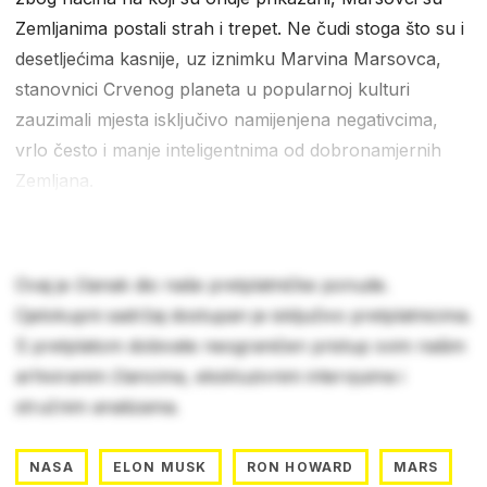
Zemljanima postali strah i trepet. Ne čudi stoga što su i
desetljećima kasnije, uz iznimku Marvina Marsovca,
stanovnici Crvenog planeta u popularnoj kulturi
zauzimali mjesta isključivo namijenjena negativcima,
vrlo često i manje inteligentnima od dobronamjernih
Zemljana.
Ovaj je članak dio naše pretplatničke ponude.
Cjelokupni sadržaj dostupan je isključivo pretplatnicima.
S pretplatom dobivate neograničen pristup svim našim
arhiviranim člancima, ekskluzivnim intervjuima i
stručnim analizama.
NASA
ELON MUSK
RON HOWARD
MARS