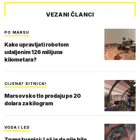
VEZANI ČLANCI
PO MARSU
Kako upravljati robotom
udaljenim 126 milijuna
kilometara?
CIJENA? SITNICA!
Marsovsko tlo prodaju po 20
dolara za kilogram
VODA I LED
Znanstvenici: Laž je da nije bilo