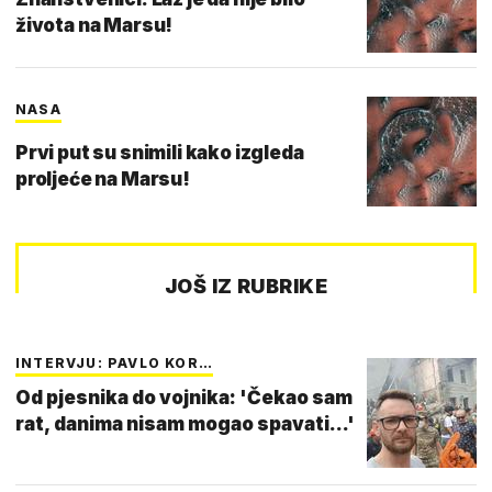
života na Marsu!
NASA
Prvi put su snimili kako izgleda
proljeće na Marsu!
JOŠ IZ RUBRIKE
INTERVJU: PAVLO KOR…
Od pjesnika do vojnika: 'Čekao sam
rat, danima nisam mogao spavati...'