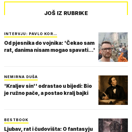
JOŠ IZ RUBRIKE
INTERVJU: PAVLO KOR…
Od pjesnika do vojnika: 'Čekao sam
rat, danima nisam mogao spavati...'
NEMIRNA DUŠA
'Kraljev sin'' odrastao u bijedi: Bio
je ružno pače, a postao kralj bajki
BESTBOOK
Ljubav, rat i čudovišta: O fantasyju