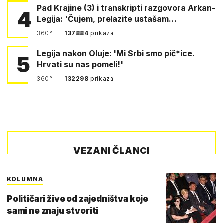
Pad Krajine (3) i transkripti razgovora Arkan-
4
Legija: 'Čujem, prelazite ustašam…
360°
137884
prikaza
Legija nakon Oluje: 'Mi Srbi smo pič*ice.
5
Hrvati su nas pomeli!'
360°
132298
prikaza
VEZANI ČLANCI
KOLUMNA
Političari žive od zajedništva koje
sami ne znaju stvoriti