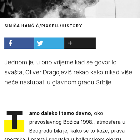
SINIŠA HANČIĆ/PIXSELL/HISTORY
Jednom je, u ono vrijeme kad se govorilo
svašta, Oliver Dragojević rekao kako nikad više
neće nastupati u glavnom gradu Srbije
T
amo daleko i tamo davno
, oko
pravoslavnog Božića 1998., atmosfera u
Beogradu bila je, kako se to kaže, prava
sportska. I prava i sportska u balkanskom okviru,