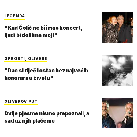
LEGENDA
"Kad Čolić ne bi imao koncert,
ljudi bi došli na moj!"
OPROSTI, OLIVERE
"Dao si riječ i ostao bez najvećih
honorara u životu"
OLIVEROV PUT
Dvije pjesme nismo prepoznali, a
sad uz njih plačemo