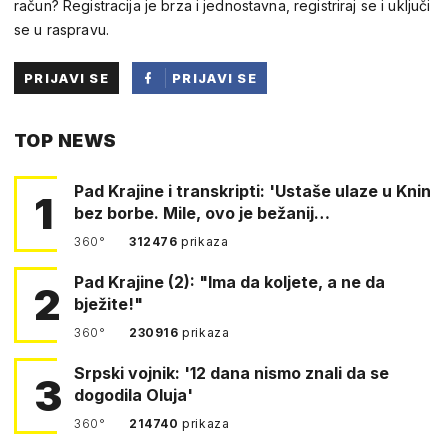
račun? Registracija je brza i jednostavna, registriraj se i uključi
se u raspravu.
PRIJAVI SE
PRIJAVI SE
PUTEM
TOP NEWS
FACEBOOKA
Pad Krajine i transkripti: 'Ustaše ulaze u Knin
1
bez borbe. Mile, ovo je bežanij…
360°
312476
prikaza
Pad Krajine (2): "Ima da koljete, a ne da
2
bježite!"
360°
230916
prikaza
Srpski vojnik: '12 dana nismo znali da se
3
dogodila Oluja'
360°
214740
prikaza