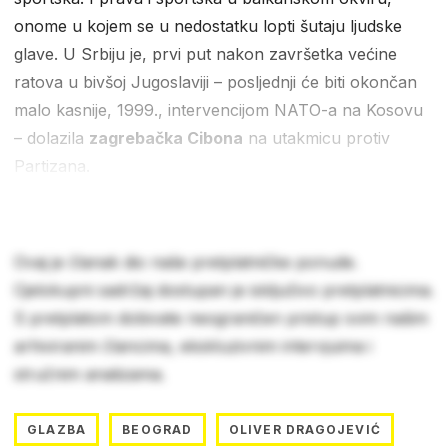
onome u kojem se u nedostatku lopti šutaju ljudske
glave. U Srbiju je, prvi put nakon završetka većine
ratova u bivšoj Jugoslaviji – posljednji će biti okončan
malo kasnije, 1999., intervencijom NATO-a na Kosovu
– dolazila
zagrebačka Cibona
na utakmicu protiv
Partizana.
Ovaj je članak dio naše pretplatničke ponude.
Cjelokupni sadržaj dostupan je isključivo pretplatnicima.
S pretplatom dobivate neograničen pristup svim našim
arhiviranim člancima, ekskluzivnim intervjuima i
stručnim analizama.
GLAZBA
BEOGRAD
OLIVER DRAGOJEVIĆ