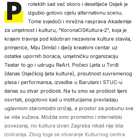
P
roteklih sad već skoro i desetljeće Osijek je
izgubio gotovo cijelu alternativnu scenu.
Tome svjedoči i mrežna rasprava Akademije
za umjetnost i kulturu, “KoronaOSKultura-2”, koja je
krajem travnja pod kišobran nezavisne kulture stavila,
primjerice, Miju Dimšić i dječji kreativni centar uz
ostatke upornih boraca, umjetničku organizaciju
Teatar to go i udrugu ReArt. Počeci Ljeta u Tvrđi
(danas Osječkog ljeta kulture), prisutnost suvremenog
plesa i performansa, izvedbe u Barutani i STUC-u
danas su stvar prošlosti. Na tu smo se prošlost lijeni
osvrtati, pogotovo kad u institucijama prevladaju
uglavnom staromodni izričaji, a prostor za pobunu sve
se više sužava. Možda smo prometno i internetski
povezaniji, no kultura izvan Zagreba nikad nije bila
izoliranija. Zbog toga se otvaranje Kulturnog centra