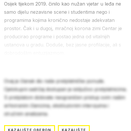
Osijek tijekom 2019. činilo kao nužan vjetar u leđa ne
samo dijelu nezavisne scene i studentima nego i
programima kojima kronično nedostaje adekvatan
prostor. Čak i u dugoj, mračnoj korona zimi Centar je
producirao programe i postao jedna od vitalnijih
ustanova u gradu. Doduše, bez jasne profilacije, ali s
dobrodošlim entuzijazmom.
Ovaj je članak dio naše pretplatničke ponude.
Cjelokupni sadržaj dostupan je isključivo pretplatnicima.
S pretplatom dobivate neograničen pristup svim našim
arhiviranim člancima, ekskluzivnim intervjuima i
stručnim analizama.
KAZALIŠTE OBERON
KAZALIŠTE