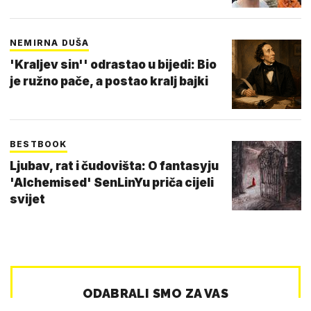
NEMIRNA DUŠA
'Kraljev sin'' odrastao u bijedi: Bio
je ružno pače, a postao kralj bajki
BESTBOOK
Ljubav, rat i čudovišta: O fantasyju
'Alchemised' SenLinYu priča cijeli
svijet