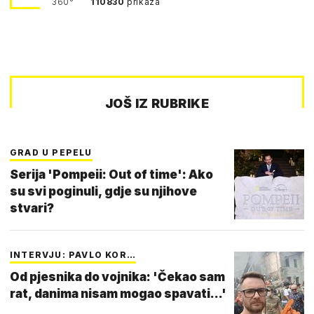
360°
110830
prikaza
JOŠ IZ RUBRIKE
GRAD U PEPELU
Serija 'Pompeii: Out of time': Ako
su svi poginuli, gdje su njihove
stvari?
INTERVJU: PAVLO KOR…
Od pjesnika do vojnika: 'Čekao sam
rat, danima nisam mogao spavati...'