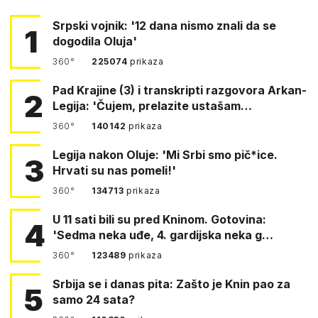
Srpski vojnik: '12 dana nismo znali da se
1
dogodila Oluja'
360°
225074
prikaza
Pad Krajine (3) i transkripti razgovora Arkan-
2
Legija: 'Čujem, prelazite ustašam…
360°
140142
prikaza
Legija nakon Oluje: 'Mi Srbi smo pič*ice.
3
Hrvati su nas pomeli!'
360°
134713
prikaza
U 11 sati bili su pred Kninom. Gotovina:
4
'Sedma neka uđe, 4. gardijska neka g…
360°
123489
prikaza
Srbija se i danas pita: Zašto je Knin pao za
5
samo 24 sata?