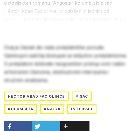
distopijskom romanu “Angosta” kolumbijski pisac
Héctor Abad Faciolince, proglašenim jednim od
najboljih proznih djela napisanih na španjolskom jeziku.
Ovaj je članak dio naše pretplatničke ponude.
Cjelokupni sadržaj dostupan je isključivo pretplatnicima.
S pretplatom dobivate neograničen pristup svim našim
arhiviranim člancima, ekskluzivnim intervjuima i
stručnim analizama.
HECTOR ABAD FACIOLINCE
PISAC
KOLUMBIJA
KNJIGA
INTERVJU