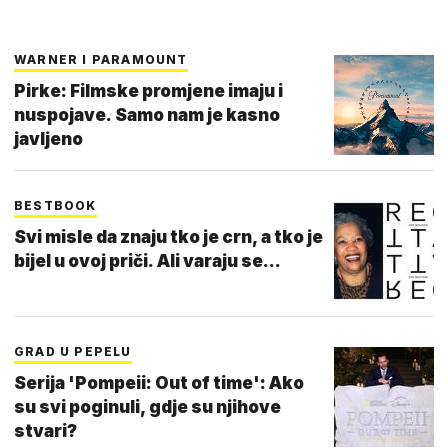
WARNER I PARAMOUNT
Pirke: Filmske promjene imaju i
nuspojave. Samo nam je kasno
javljeno
BESTBOOK
Svi misle da znaju tko je crn, a tko je
bijel u ovoj priči. Ali varaju se...
GRAD U PEPELU
Serija 'Pompeii: Out of time': Ako
su svi poginuli, gdje su njihove
stvari?