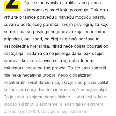
Z
čije je stanovništvo stratificirano prema
ekonomskoj moći koju posjeduje. Dok oni u
vrhu te piramide posvećuju najveću moguću pažnju
čuvanju postojećeg poretka i svojih privilegija, za koje i
ne misle da su privilegiji nego prava koja im prirodno
pripadaju, oni ispod, na čijoj se grbači održava ta
bespoštedna hijerarhija, nikad neće doista odustati od
nastojanja i nadanja da će jednoga dana ipak uspjeti
napraviti koji korak uvis na strogo utvrđenom
eskalatoru socijalne (ne)pravde. To što smo zamislili
nije neka negativna utopija, nego globalizirani
neoliberalni svijet današnjice, skrojen po pravdi velikih
korporacija i pojedinačnih interesa šačice najbogatijih.
To je svijet u kojemu danas živimo - svijet koji bi lako
mogao skliznuti u ekstreme, a jedan takav ekstrem
opisao je još 2004. u svojem nagrađivanom