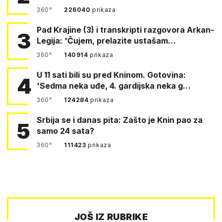
360°
226040
prikaza
Pad Krajine (3) i transkripti razgovora Arkan-
3
Legija: 'Čujem, prelazite ustašam…
360°
140914
prikaza
U 11 sati bili su pred Kninom. Gotovina:
4
'Sedma neka uđe, 4. gardijska neka g…
360°
124284
prikaza
Srbija se i danas pita: Zašto je Knin pao za
5
samo 24 sata?
360°
111423
prikaza
JOŠ IZ RUBRIKE