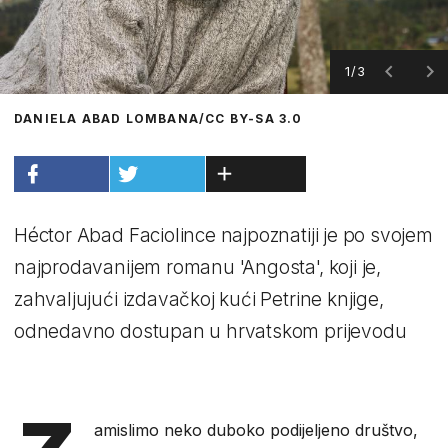
1/3
DANIELA ABAD LOMBANA/CC BY-SA 3.0
Héctor Abad Faciolince najpoznatiji je po svojem
najprodavanijem romanu 'Angosta', koji je,
zahvaljujući izdavačkoj kući Petrine knjige,
odnedavno dostupan u hrvatskom prijevodu
amislimo neko duboko podijeljeno društvo,