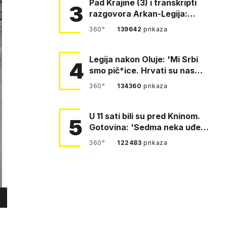
Pad Krajine (3) i transkripti
3
razgovora Arkan-Legija:
'Čujem, prelazite ustašam…
360°
139642
prikaza
Legija nakon Oluje: 'Mi Srbi
4
smo pič*ice. Hrvati su nas
pomeli!'
360°
134360
prikaza
U 11 sati bili su pred Kninom.
5
Gotovina: 'Sedma neka uđe,
4. gardijska neka g…
360°
122483
prikaza