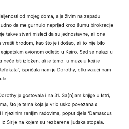
daljenosti od mojeg doma, a ja živim na zapadu
o čudno da me gurnulo naprijed kroz šumu birokracije
e takve stvari misleći da su jednostavne, ali one
vratiti brodom, kao što je i došao, ali to nije bilo
 egipatskim avionom odletio u Kairo. Sad se nalazi u
eće biti izložen, ali je tamo, u muzeju koji je
tefakata”, ispričala nam je Dorothy, otkrivajući nam
ela.
rothy je gostovala i na 31. Sa(n)jam knjige u Istri,
ama, što je tema koja je vrlo usko povezana s
i i njezinim ranijim radovima, poput djela ‘Damascus
 iz Sirije na kojem su rezbarena ljudska stopala.