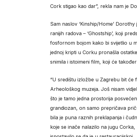
Cork stigao kao dar”, rekla nam je Do
Sam naslov ‘Kinship/Home’ Dorothy j
ranijih radova – ‘Ghostship’, koji pred
fosfornom bojom kako bi svijetlio u mr
jednoj kripti u Corku pronašla ostatk
snimila i istoimeni film, koji će takođe
“U središtu izložbe u Zagrebu bit će fi
Arheološkog muzeja. Još nisam vidjel
što je tamo jedna prostorija posvećen
grandiozan, on samo prepričava priču,
bila je puna raznih preklapanja i čudn
koje se inače nalazilo na jugu Corka, 
ispostavilo se da je u restauracijskoj