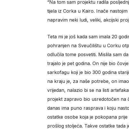
“Na tom sam projektu radila posljednji
tijela iz Corka u Kairo. Inače nastojim 
napravim neki ludi, veliki, akcijski pro
Teta mi je još kada sam imala 20 godi
pohranjen na Sveučilištu u Corku otpr
odlučila tome posvetiti. Mislila sam da
trajalo je pet godina. On nije bio čo
sarkofagu koji je bio 300 godina star
na kraju je, za naše potrebe, on ima
vrijedan, nalazio bi se na listi artefak
projekt zapravo bio usredotočen na čin r
danas ima puno rasprava i koju nastoji
ostatke osobe koja je pokopana prije
prošlog stoljeća. Takve ostatke tada je