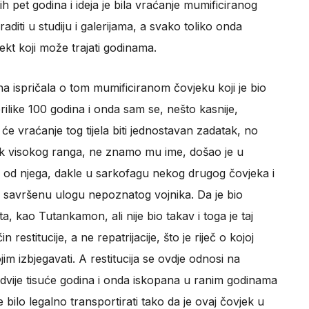
h pet godina i ideja je bila vraćanje mumificiranog
raditi u studiju i galerijama, a svako toliko onda
jekt koji može trajati godinama.
na ispričala o tom mumificiranom čovjeku koji je bio
ilike 100 godina i onda sam se, nešto kasnije,
 će vraćanje tog tijela biti jednostavan zadatak, no
vjek visokog ranga, ne znamo mu ime, došao je u
iji od njega, dakle u sarkofagu nekog drugog čovjeka i
o savršenu ulogu nepoznatog vojnika. Da je bio
ata, kao Tutankamon, ali nije bio takav i toga je taj
estitucije, a ne repatrijacije, što je riječ o kojoj
m izbjegavati. A restitucija se ovdje odnosi na
 dvije tisuće godina i onda iskopana u ranim godinama
 bilo legalno transportirati tako da je ovaj čovjek u