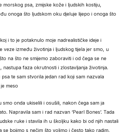
morskog psa, zmijske kože i ljudskih kostiju,
đu onoga što ljudskom oku djeluje lijepo i onoga što
j i to je potaknulo moje nadrealističke ideje i
 veze između životinja i ljudskog tijela jer smo, u
nešto na što ne smijemo zaboraviti i od čega se ne
 nastupa faza okrutnosti i zlostavljanja životinja.
psa te sam stvorila jedan rad koji sam nazvala
o je meso
smo onda ukiselili i osušili, nakon čega sam ja
lato. Napravila sam i rad nazvan ‘Pearl Bones’. Tada
judske ruke i stavila ih u školjku kako bi od njih nastali
ga se bojimo s nečim što volimo i često tako radim,