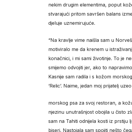
nekim drugim elementima, poput kože 
stvarajući pritom savršen balans izme
djeluje uznemirujuće.
“Na kravlje vime naišla sam u Norveško
motiviralo me da krenem u istraživanje
konačnici, i mi sami životinje. To je 
smijemo odvojiti jer, ako to napravimo,
Kasnije sam radila i s kožom morskog 
‘Relic’. Naime, jedan moj prijatelj uze
morskog psa za svoj restoran, a kožu 
njezinu unutrašnjost obojila u čisto z
sam na Tahiti odnijela kosti iz prstiju l
biseri. Nastojala sam spojiti nešto če