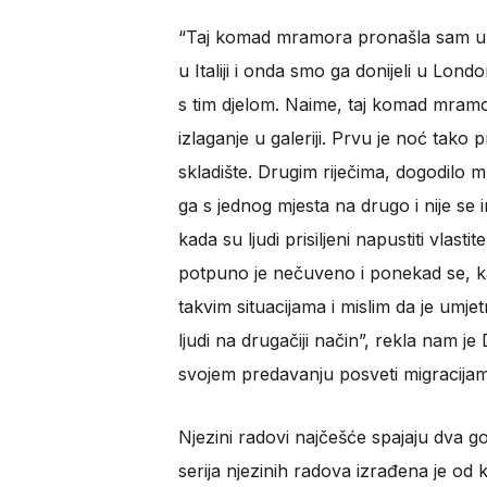
“Taj komad mramora pronašla sam u Ita
u Italiji i onda smo ga donijeli u Lon
s tim djelom. Naime, taj komad mramor
izlaganje u galeriji. Prvu je noć tako 
skladište. Drugim riječima, dogodilo m
ga s jednog mjesta na drugo i nije se 
kada su ljudi prisiljeni napustiti vlas
potpuno je nečuveno i ponekad se, ka
takvim situacijama i mislim da je umje
ljudi na drugačiji način”, rekla nam je 
svojem predavanju posveti migracijam
Njezini radovi najčešće spajaju dva g
serija njezinih radova izrađena je od k