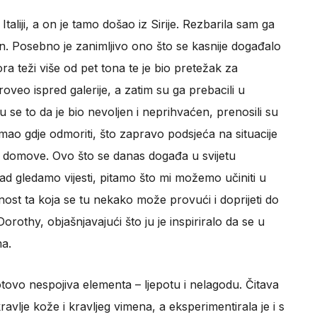
liji, a on je tamo došao iz Sirije. Rezbarila sam ga
don. Posebno je zanimljivo ono što se kasnije događalo
a teži više od pet tona te je bio pretežak za
proveo ispred galerije, a zatim su ga prebacili u
u se to da je bio nevoljen i neprihvaćen, prenosili su
imao gdje odmoriti, što zapravo podsjeća na situacije
tite domove. Ovo što se danas događa u svijetu
d gledamo vijesti, pitamo što mi možemo učiniti u
tnost ta koja se tu nekako može provući i doprijeti do
Dorothy, objašnjavajući što ju je inspiriralo da se u
a.
otovo nespojiva elementa – ljepotu i nelagodu. Čitava
ravlje kože i kravljeg vimena, a eksperimentirala je i s