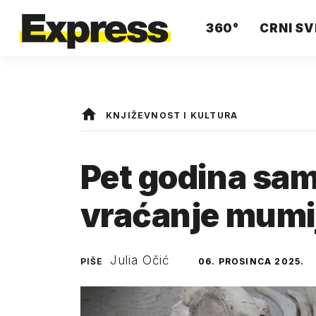
360°
CRNI SV
KNJIŽEVNOST I KULTURA
Pet godina sam 
vraćanje mumij
Julia Očić
PIŠE
06. PROSINCA 2025.