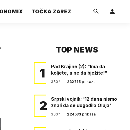
ONOMIX
TOČKA ZAREZ
TOP NEWS
a
Pad Krajine (2): "Ima da
1
koljete, a ne da bježite!"
360°
232715
prikaza
Srpski vojnik: '12 dana nismo
2
znali da se dogodila Oluja'
360°
224533
prikaza