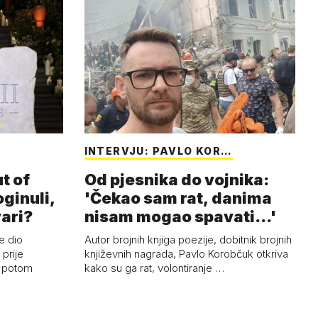
INTERVJU: PAVLO KOR…
t of
Od pjesnika do vojnika:
oginuli,
'Čekao sam rat, danima
vari?
nisam mogao spavati...'
e dio
Autor brojnih knjiga poezije, dobitnik brojnih
prije
književnih nagrada, Pavlo Korobčuk otkriva
i potom
kako su ga rat, volontiranje …