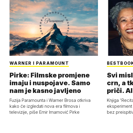
WARNER I PARAMOUNT
BESTBOO
Pirke: Filmske promjene
Svi misl
imaju i nuspojave. Samo
crn, a tk
nam je kasno javljeno
priči. Al
Fuzija Paramounta i Warner Brosa otkriva
Knjiga 'Recit
kako će izgledati nova era filmova i
eksperiment i
televizije, piše Emir Imamović Pirke
bez preispiti