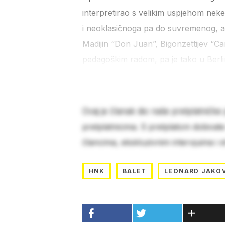
interpretirao s velikim uspjehom neke
i neoklasičnoga pa do suvremenog, a 
Madijin “Don Juan”, Bigonzettijev “Car
pedagoškim radom, pa je tako u Berlin
Ovaj je članak dio naše pretplatničke
pretplatnicima. S pretplatom dobivat
člancima, ekskluzivnim intervjuima i 
HNK
BALET
LEONARD JAKO