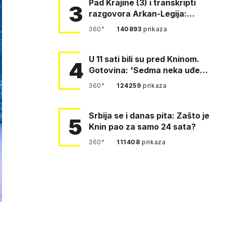
Pad Krajine (3) i transkripti
3
razgovora Arkan-Legija:
'Čujem, prelazite ustašam…
360°
140893
prikaza
U 11 sati bili su pred Kninom.
4
Gotovina: 'Sedma neka uđe,
4. gardijska neka g…
360°
124259
prikaza
Srbija se i danas pita: Zašto je
5
Knin pao za samo 24 sata?
360°
111408
prikaza