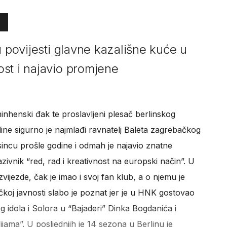
u povijesti glavne kazališne kuće u
st i najavio promjene
inhenski đak te proslavljeni plesač berlinskog
ine sigurno je najmlađi ravnatelj Baleta zagrebačkog
incu prošle godine i odmah je najavio znatne
ivnik “red, rad i kreativnost na europski način”. U
zvijezde, čak je imao i svoj fan klub, a o njemu je
koj javnosti slabo je poznat jer je u HNK gostovao
g idola i Solora u “Bajaderi” Dinka Bogdanića i
ama”. U posljednjih je 14 sezona u Berlinu je