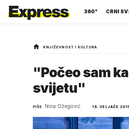
360°
CRNI SV
KNJIŽEVNOST I KULTURA
"Počeo sam ka
svijetu"
Nina Ožegović
PIŠE
16. VELJAČE 201