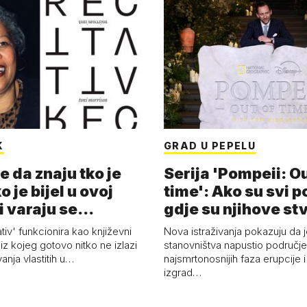
K
GRAD U PEPELU
e da znaju tko je
Serija 'Pompeii: Ou
o je bijel u ovoj
time': Ako su svi p
i varaju se...
gdje su njihove st
ativ' funkcionira kao književni
Nova istraživanja pokazuju da j
z kojeg gotovo nitko ne izlazi
stanovništva napustio područje 
vanja vlastitih u…
najsmrtonosnijih faza erupcije 
izgrad…