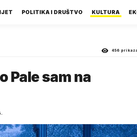
IJET
POLITIKA I DRUŠTVO
KULTURA
EK
456
prikaz
o Pale sam na
5.