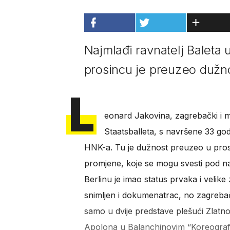
Najmlađi ravnatelj Baleta 
prosincu je preuzeo dužno
L
eonard Jakovina, zagrebački i m
Staatsballeta, s navršene 33 god
HNK-a. Tu je dužnost preuzeo u pros
promjene, koje se mogu svesti pod naz
Berlinu je imao status prvaka i velike 
snimljen i dokumenatrac, no zagrebač
samo u dvije predstave plešući Zlatno
Apolona u Balanchinovim “Koreografij