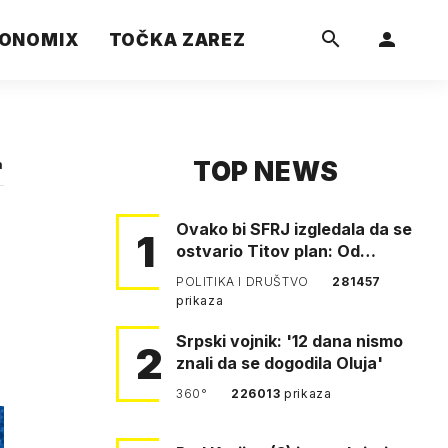
ONOMIX
TOČKA ZAREZ
TOP NEWS
a
Ovako bi SFRJ izgledala da se
1
ostvario Titov plan: Od
Klagenfurta do Istanbula!
POLITIKA I DRUŠTVO
281457
prikaza
Srpski vojnik: '12 dana nismo
2
znali da se dogodila Oluja'
360°
226013
prikaza