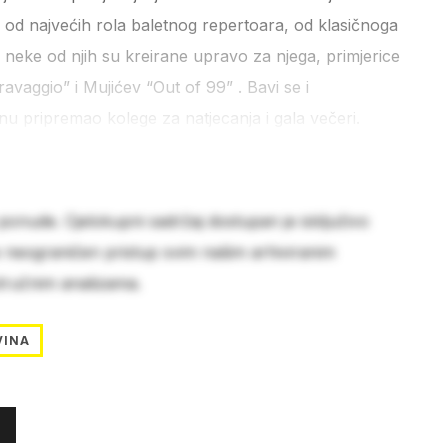
 od najvećih rola baletnog repertoara, od klasičnoga
neke od njih su kreirane upravo za njega, primjerice
avaggio” i Mujićev “Out of 99” . Bavi se i
u pripremao kolege za natjecanja i gala večeri.
 ponude. Cjelokupni sadržaj dostupan je isključivo
e neograničen pristup svim našim arhiviranim
stručnim analizama.
VINA