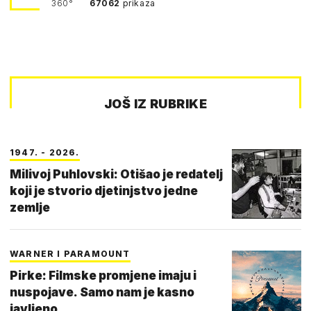
360°
67062
prikaza
JOŠ IZ RUBRIKE
1947. - 2026.
Milivoj Puhlovski: Otišao je redatelj
koji je stvorio djetinjstvo jedne
zemlje
WARNER I PARAMOUNT
Pirke: Filmske promjene imaju i
nuspojave. Samo nam je kasno
javljeno