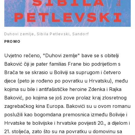
Duhovi zemlje, Sibila Petlevski, Sandorf
PROMO
Uvjetno rečeno, "Duhovi zemlje" bave se s obitelji
Baković čiji je pater familias Frane bio podrijetlom s
Brača te se skrasio u Boliviji sa suprugom i četvero
djece (peto je rođeno po povratku u Hrvatsku), među
kojima su bile i antifašističke heroine Zdenka i Rajka
Baković, po kojima se još zove prolaz kraj zlosretnog
zagrebačkog kina Europa. Bakovići su u ovom romanu
poslužili kao bogomdana premosnica između Bolivije i
Hrvatske te bolivijske i hrvatske povijesti 20., a dijelom i
21. stoljeća, zato što su na povratku u domovinu sa