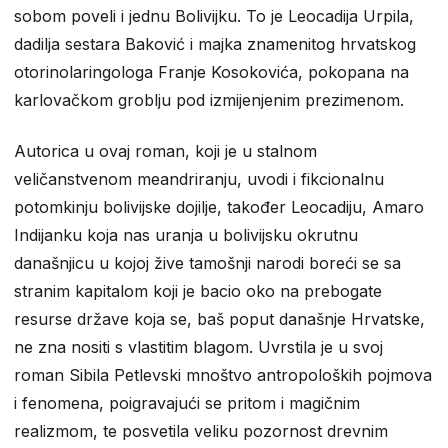
sobom poveli i jednu Bolivijku. To je Leocadija Urpila,
dadilja sestara Baković i majka znamenitog hrvatskog
otorinolaringologa Franje Kosokovića, pokopana na
karlovačkom groblju pod izmijenjenim prezimenom.
Autorica u ovaj roman, koji je u stalnom
veličanstvenom meandriranju, uvodi i fikcionalnu
potomkinju bolivijske dojilje, također Leocadiju, Amaro
Indijanku koja nas uranja u bolivijsku okrutnu
današnjicu u kojoj žive tamošnji narodi boreći se sa
stranim kapitalom koji je bacio oko na prebogate
resurse države koja se, baš poput današnje Hrvatske,
ne zna nositi s vlastitim blagom. Uvrstila je u svoj
roman Sibila Petlevski mnoštvo antropoloških pojmova
i fenomena, poigravajući se pritom i magičnim
realizmom, te posvetila veliku pozornost drevnim