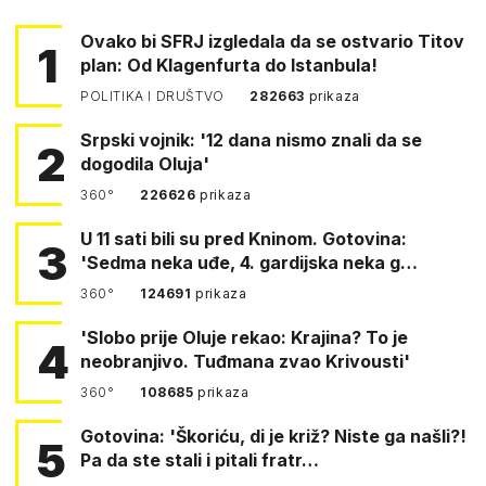
Ovako bi SFRJ izgledala da se ostvario Titov
1
plan: Od Klagenfurta do Istanbula!
POLITIKA I DRUŠTVO
282663
prikaza
Srpski vojnik: '12 dana nismo znali da se
2
dogodila Oluja'
360°
226626
prikaza
U 11 sati bili su pred Kninom. Gotovina:
3
'Sedma neka uđe, 4. gardijska neka g…
360°
124691
prikaza
'Slobo prije Oluje rekao: Krajina? To je
4
neobranjivo. Tuđmana zvao Krivousti'
360°
108685
prikaza
Gotovina: 'Škoriću, di je križ? Niste ga našli?!
5
Pa da ste stali i pitali fratr…