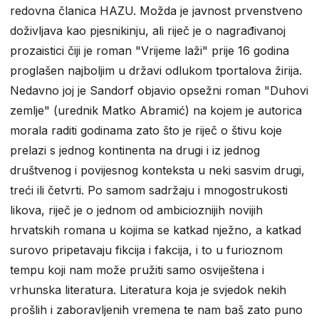
redovna članica HAZU. Možda je javnost prvenstveno
doživljava kao pjesnikinju, ali riječ je o nagrađivanoj
prozaistici čiji je roman "Vrijeme laži" prije 16 godina
proglašen najboljim u državi odlukom tportalova žirija.
Nedavno joj je Sandorf objavio opsežni roman "Duhovi
zemlje" (urednik Matko Abramić) na kojem je autorica
morala raditi godinama zato što je riječ o štivu koje
prelazi s jednog kontinenta na drugi i iz jednog
društvenog i povijesnog konteksta u neki sasvim drugi,
treći ili četvrti. Po samom sadržaju i mnogostrukosti
likova, riječ je o jednom od ambicioznijih novijih
hrvatskih romana u kojima se katkad nježno, a katkad
surovo pripetavaju fikcija i fakcija, i to u furioznom
tempu koji nam može pružiti samo osviještena i
vrhunska literatura. Literatura koja je svjedok nekih
prošlih i zaboravljenih vremena te nam baš zato puno