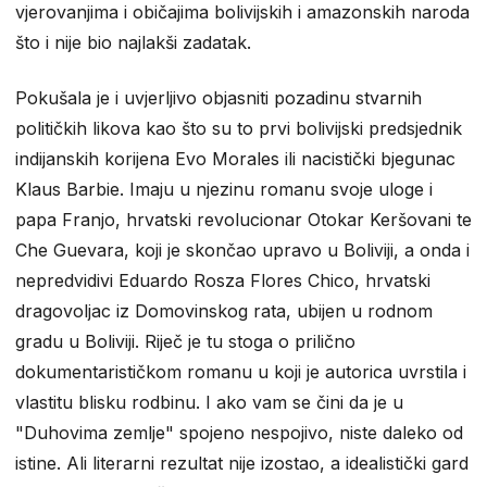
vjerovanjima i običajima bolivijskih i amazonskih naroda
što i nije bio najlakši zadatak.
Pokušala je i uvjerljivo objasniti pozadinu stvarnih
političkih likova kao što su to prvi bolivijski predsjednik
indijanskih korijena Evo Morales ili nacistički bjegunac
Klaus Barbie. Imaju u njezinu romanu svoje uloge i
papa Franjo, hrvatski revolucionar Otokar Keršovani te
Che Guevara, koji je skončao upravo u Boliviji, a onda i
nepredvidivi Eduardo Rosza Flores Chico, hrvatski
dragovoljac iz Domovinskog rata, ubijen u rodnom
gradu u Boliviji. Riječ je tu stoga o prilično
dokumentarističkom romanu u koji je autorica uvrstila i
vlastitu blisku rodbinu. I ako vam se čini da je u
"Duhovima zemlje" spojeno nespojivo, niste daleko od
istine. Ali literarni rezultat nije izostao, a idealistički gard