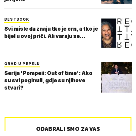
BESTBOOK
Svi misle da znaju tko je crn, a tko je
bijel u ovoj priči. Ali varaju se...
GRAD U PEPELU
Serija 'Pompeii: Out of time': Ako
su svi poginuli, gdje su njihove
stvari?