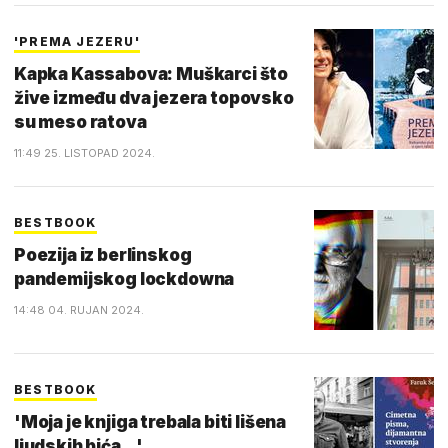
'PREMA JEZERU'
Kapka Kassabova: Muškarci što
žive između dva jezera topovsko
su meso ratova
11:49 25. LISTOPAD 2024.
BESTBOOK
Poezija iz berlinskog
pandemijskog lockdowna
14:48 04. RUJAN 2024.
BESTBOOK
'Moja je knjiga trebala biti lišena
ljudskih bića...'