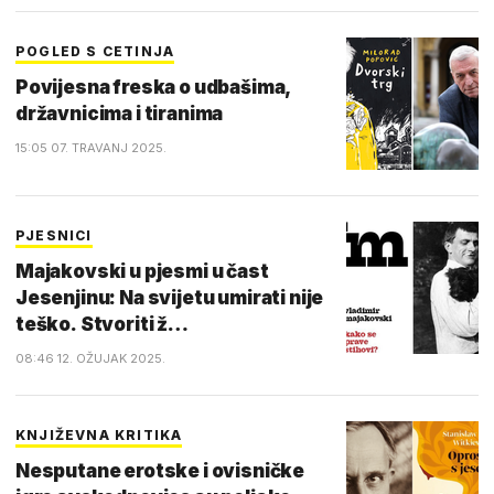
POGLED S CETINJA
Povijesna freska o udbašima,
državnicima i tiranima
15:05 07. TRAVANJ 2025.
PJESNICI
Majakovski u pjesmi u čast
Jesenjinu: Na svijetu umirati nije
teško. Stvoriti ž…
08:46 12. OŽUJAK 2025.
KNJIŽEVNA KRITIKA
Nesputane erotske i ovisničke