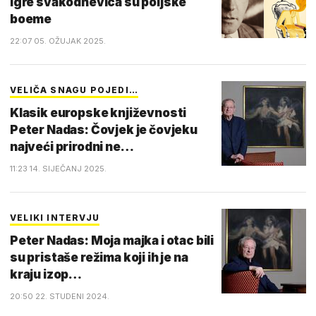
igre svakodnevica su poljske
boeme
22:07 05. OŽUJAK 2025.
VELIČA SNAGU POJEDI…
Klasik europske književnosti
Peter Nadas: Čovjek je čovjeku
najveći prirodni ne…
11:23 14. SIJEČANJ 2025.
VELIKI INTERVJU
Peter Nadas: Moja majka i otac bili
su pristaše režima koji ih je na
kraju izop…
20:50 22. STUDENI 2024.