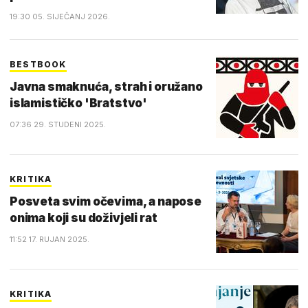
19:30 05. SIJEČANJ 2026.
BESTBOOK
Javna smaknuća, strah i oružano
islamističko 'Bratstvo'
07:36 29. STUDENI 2025.
KRITIKA
Posveta svim očevima, a napose
onima koji su doživjeli rat
11:52 17. RUJAN 2025.
KRITIKA