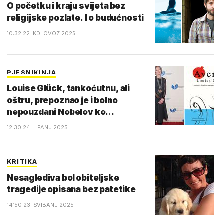
O početku i kraju svijeta bez
religijske pozlate. I o budućnosti
10:32 22. KOLOVOZ 2025.
PJESNIKINJA
Louise Glück, tankoćutnu, ali
oštru, prepoznao je i bolno
nepouzdani Nobelov ko…
12:30 24. LIPANJ 2025.
KRITIKA
Nesaglediva bol obiteljske
tragedije opisana bez patetike
14:50 23. SVIBANJ 2025.