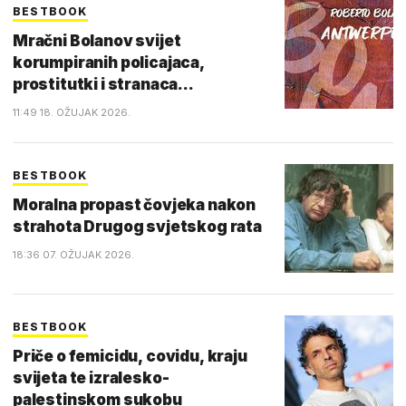
BESTBOOK
Mračni Bolanov svijet
korumpiranih policajaca,
prostitutki i stranaca...
11:49 18. OŽUJAK 2026.
BESTBOOK
Moralna propast čovjeka nakon
strahota Drugog svjetskog rata
18:36 07. OŽUJAK 2026.
BESTBOOK
Priče o femicidu, covidu, kraju
svijeta te izralesko-
palestinskom sukobu