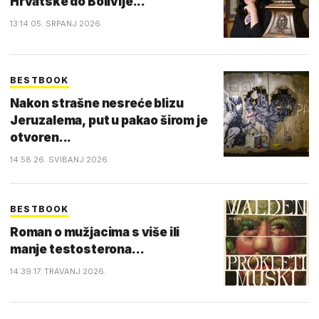
Hrvatske do Bolivije...
13:14 05. SRPANJ 2026.
BESTBOOK
Nakon strašne nesreće blizu
Jeruzalema, put u pakao širom je
otvoren...
14:58 26. SVIBANJ 2026.
BESTBOOK
Roman o mužjacima s više ili
manje testosterona...
14:39 17. TRAVANJ 2026.