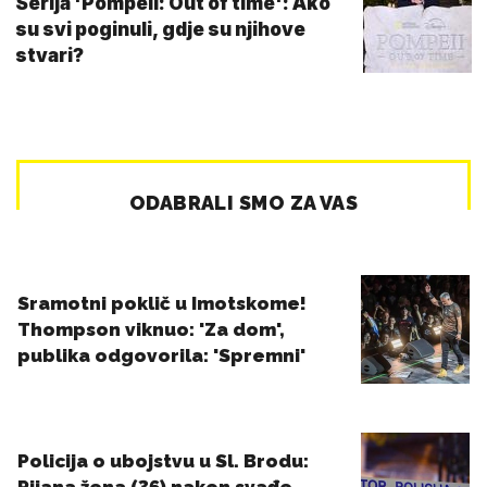
Serija 'Pompeii: Out of time': Ako
su svi poginuli, gdje su njihove
stvari?