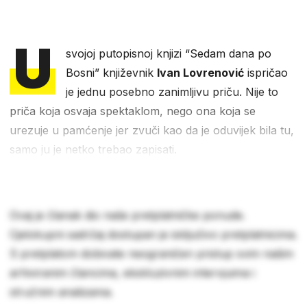
U
svojoj putopisnoj knjizi “Sedam dana po
Bosni” književnik
Ivan Lovrenović
ispričao
je jednu posebno zanimljivu priču. Nije to
priča koja osvaja spektaklom, nego ona koja se
urezuje u pamćenje jer zvuči kao da je oduvijek bila tu,
samo ju je netko trebao zapisati.
Ovaj je članak dio naše pretplatničke ponude.
Cjelokupni sadržaj dostupan je isključivo pretplatnicima.
S pretplatom dobivate neograničen pristup svim našim
arhiviranim člancima, ekskluzivnim intervjuima i
stručnim analizama.