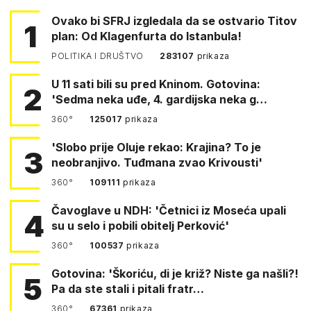
Ovako bi SFRJ izgledala da se ostvario Titov
1
plan: Od Klagenfurta do Istanbula!
POLITIKA I DRUŠTVO
283107
prikaza
U 11 sati bili su pred Kninom. Gotovina:
2
'Sedma neka uđe, 4. gardijska neka g…
360°
125017
prikaza
'Slobo prije Oluje rekao: Krajina? To je
3
neobranjivo. Tuđmana zvao Krivousti'
360°
109111
prikaza
Čavoglave u NDH: 'Četnici iz Moseća upali
4
su u selo i pobili obitelj Perković'
360°
100537
prikaza
Gotovina: 'Škoriću, di je križ? Niste ga našli?!
5
Pa da ste stali i pitali fratr…
360°
67361
prikaza