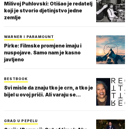
Milivoj Puhlovski: Otišao je redatelj
koji je stvorio djetinjstvo jedne
zemlje
WARNER I PARAMOUNT
Pirke: Filmske promjene imaju i
nuspojave. Samo nam je kasno
javljeno
BESTBOOK
Svi misle da znaju tko je crn, a tko je
bijel u ovoj priči. Ali varaju se...
GRAD U PEPELU