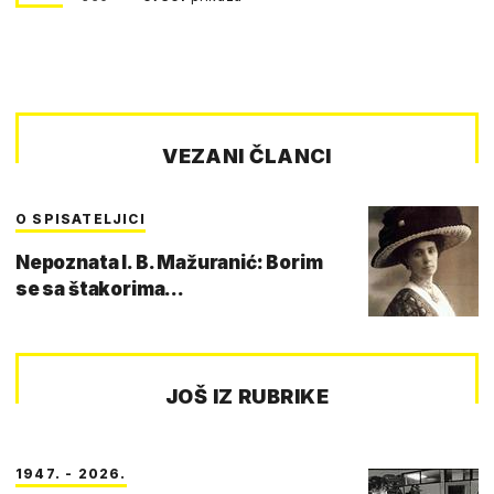
VEZANI ČLANCI
O SPISATELJICI
Nepoznata I. B. Mažuranić: Borim
se sa štakorima...
JOŠ IZ RUBRIKE
1947. - 2026.