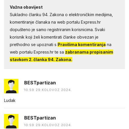
Važna obavijest
Sukladno članku 94. Zakona o elektroničkim medijima,
komentiranje članaka na web portalu Express.hr
dopušteno je samo registriranim korisnicima. Svaki
korisnik koji želi komentirati članke obvezan je
prethodno se upoznati s
Pravilima komentiranja
na
web portalu Express.hr te sa
zabranama propisanim
stavkom 2. članka 94. Zakona.
BESTpartizan
10:59 29.KOLOVOZ 2024.
Ludak
BESTpartizan
10:59 29.KOLOVOZ 2024.