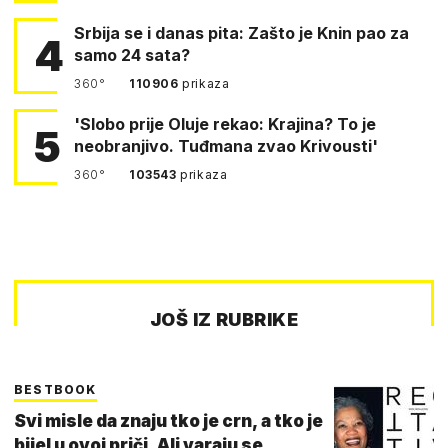
Srbija se i danas pita: Zašto je Knin pao za
4
samo 24 sata?
360°
110906
prikaza
'Slobo prije Oluje rekao: Krajina? To je
5
neobranjivo. Tuđmana zvao Krivousti'
360°
103543
prikaza
JOŠ IZ RUBRIKE
BESTBOOK
Svi misle da znaju tko je crn, a tko je
bijel u ovoj priči. Ali varaju se...