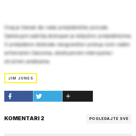
Ovaj je članak dio naše pretplatničke ponude.
Cjelokupni sadržaj dostupan je isključivo pretplatnicima.
S pretplatom dobivate neograničen pristup svim našim
arhiviranim člancima, ekskluzivnim intervjuima i
stručnim analizama.
JIM JONES
KOMENTARI 2
POGLEDAJTE SVE