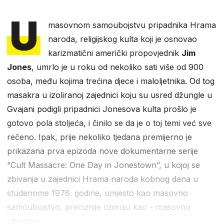
U
masovnom samoubojstvu pripadnika Hrama
naroda, religijskog kulta koji je osnovao
karizmatični američki propovjednik
Jim
Jones
, umrlo je u roku od nekoliko sati više od 900
osoba, među kojima trećina djece i maloljetnika. Od tog
masakra u izoliranoj zajednici koju su usred džungle u
Gvajani podigli pripadnici Jonesova kulta prošlo je
gotovo pola stoljeća, i činilo se da je o toj temi već sve
rečeno. Ipak, prije nekoliko tjedana premijerno je
prikazana prva epizoda nove dokumentarne serije
“Cult Massacre: One Day in Jonestown”, u kojoj se
zbivanja u zajednici Hrama naroda kobnog dana u
studenome 1978. godine, umjesto kao masovno
samoubojstvo, preciznije opisuju kao - masovno
ubojstvo.