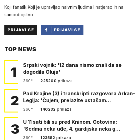
Koji fanatik Koji je upravljao naivnim ljudima I natjerao ih na
samoubojstvo
PRIJAVI SE
PRIJAVI SE
PUTEM
TOP NEWS
FACEBOOKA
Srpski vojnik: '12 dana nismo znali da se
1
dogodila Oluja'
360°
225200
prikaza
Pad Krajine (3) i transkripti razgovora Arkan-
2
Legija: 'Čujem, prelazite ustašam…
360°
140232
prikaza
U 11 sati bili su pred Kninom. Gotovina:
3
'Sedma neka uđe, 4. gardijska neka g…
360°
123582
prikaza