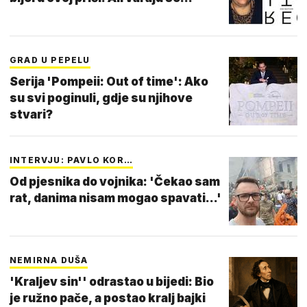
GRAD U PEPELU
Serija 'Pompeii: Out of time': Ako
su svi poginuli, gdje su njihove
stvari?
INTERVJU: PAVLO KOR…
Od pjesnika do vojnika: 'Čekao sam
rat, danima nisam mogao spavati...'
NEMIRNA DUŠA
'Kraljev sin'' odrastao u bijedi: Bio
je ružno pače, a postao kralj bajki