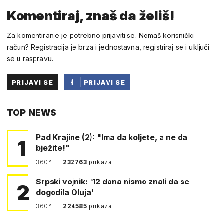
Komentiraj, znaš da želiš!
Za komentiranje je potrebno prijaviti se. Nemaš korisnički
račun? Registracija je brza i jednostavna, registriraj se i uključi
se u raspravu.
PRIJAVI SE
PRIJAVI SE
PUTEM
TOP NEWS
FACEBOOKA
Pad Krajine (2): "Ima da koljete, a ne da
1
bježite!"
360°
232763
prikaza
Srpski vojnik: '12 dana nismo znali da se
2
dogodila Oluja'
360°
224585
prikaza