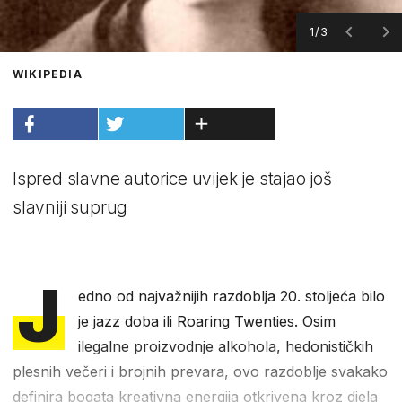
1/3
WIKIPEDIA
Ispred slavne autorice uvijek je stajao još
slavniji suprug
J
edno od najvažnijih razdoblja 20. stoljeća bilo
je jazz doba ili Roaring Twenties. Osim
ilegalne proizvodnje alkohola, hedonističkih
plesnih večeri i brojnih prevara, ovo razdoblje svakako
definira bogata kreativna energija otkrivena kroz djela