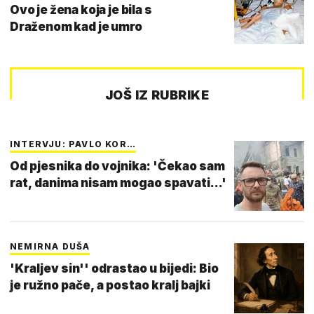
Ovo je žena koja je bila s
Draženom kad je umro
JOŠ IZ RUBRIKE
INTERVJU: PAVLO KOR…
Od pjesnika do vojnika: 'Čekao sam
rat, danima nisam mogao spavati...'
NEMIRNA DUŠA
'Kraljev sin'' odrastao u bijedi: Bio
je ružno pače, a postao kralj bajki