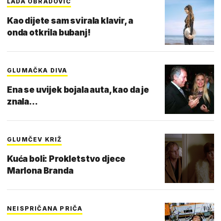
LADA OBRADOVIĆ
Kao dijete sam svirala klavir, a
onda otkrila bubanj!
GLUMAČKA DIVA
Ena se uvijek bojala auta, kao da je
znala...
GLUMČEV KRIŽ
Kuća boli: Prokletstvo djece
Marlona Branda
NEISPRIČANA PRIČA