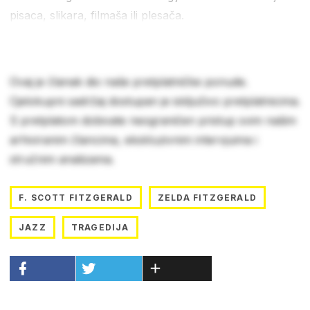
pisaca, slikara, filmaša ili plesača.
Ovaj je članak dio naše pretplatničke ponude.
Cjelokupni sadržaj dostupan je isključivo pretplatnicima.
S pretplatom dobivate neograničen pristup svim našim
arhiviranim člancima, ekskluzivnim intervjuima i
stručnim analizama.
F. SCOTT FITZGERALD
ZELDA FITZGERALD
JAZZ
TRAGEDIJA