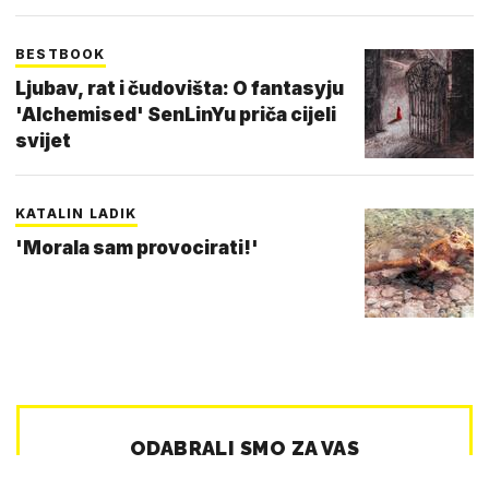
BESTBOOK
Ljubav, rat i čudovišta: O fantasyju
'Alchemised' SenLinYu priča cijeli
svijet
KATALIN LADIK
'Morala sam provocirati!'