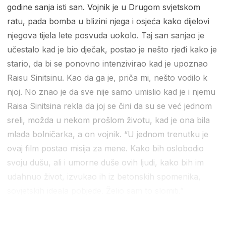
godine sanja isti san. Vojnik je u Drugom svjetskom
ratu, pada bomba u blizini njega i osjeća kako dijelovi
njegova tijela lete posvuda uokolo. Taj san sanjao je
učestalo kad je bio dječak, postao je nešto rjeđi kako je
stario, da bi se ponovno intenzivirao kad je upoznao
Raisu Sinitsinu. Kao da ga je, priča mi, nešto vodilo k
njoj. No znao je da sve nije samo umislio kad je i njemu
Raisa Sinitsina rekla da joj se čini da su se već jednom
sreli, možda u nekom prošlom životu, kad je ona bila
mlada bolničarka, a on vojnik. “U jednom trenutku je
ovaj film postao misija za mene. Kako bih oslobodio
svoju dušu, ali i umorne duše ovih ljudi, kako bih im
udahnuo život, izvukao ih iz betonskih spomenika,
sovjetskih ideala pobjede. Želio sam to slomiti.”