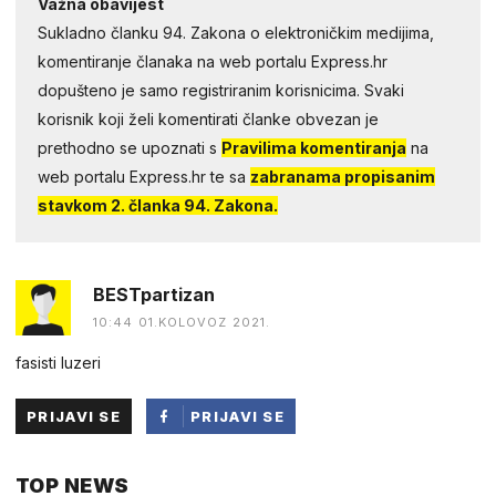
Važna obavijest
Sukladno članku 94. Zakona o elektroničkim medijima,
komentiranje članaka na web portalu Express.hr
dopušteno je samo registriranim korisnicima. Svaki
korisnik koji želi komentirati članke obvezan je
prethodno se upoznati s
Pravilima komentiranja
na
web portalu Express.hr te sa
zabranama propisanim
stavkom 2. članka 94. Zakona.
BESTpartizan
10:44 01.KOLOVOZ 2021.
fasisti luzeri
PRIJAVI SE
PRIJAVI SE
PUTEM
TOP NEWS
FACEBOOKA