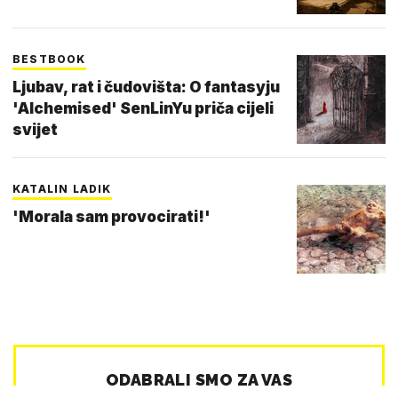
BESTBOOK
Ljubav, rat i čudovišta: O fantasyju
'Alchemised' SenLinYu priča cijeli
svijet
KATALIN LADIK
'Morala sam provocirati!'