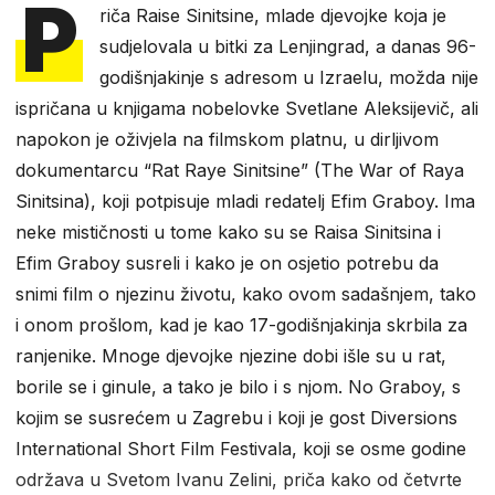
P
riča Raise Sinitsine, mlade djevojke koja je
sudjelovala u bitki za Lenjingrad, a danas 96-
godišnjakinje s adresom u Izraelu, možda nije
ispričana u knjigama nobelovke Svetlane Aleksijevič, ali
napokon je oživjela na filmskom platnu, u dirljivom
dokumentarcu “Rat Raye Sinitsine” (The War of Raya
Sinitsina), koji potpisuje mladi redatelj Efim Graboy. Ima
neke mističnosti u tome kako su se Raisa Sinitsina i
Efim Graboy susreli i kako je on osjetio potrebu da
snimi film o njezinu životu, kako ovom sadašnjem, tako
i onom prošlom, kad je kao 17-godišnjakinja skrbila za
ranjenike. Mnoge djevojke njezine dobi išle su u rat,
borile se i ginule, a tako je bilo i s njom. No Graboy, s
kojim se susrećem u Zagrebu i koji je gost Diversions
International Short Film Festivala, koji se osme godine
održava u Svetom Ivanu Zelini, priča kako od četvrte