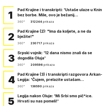
Pad Krajine i transkripti: 'Ustaše ulaze u Knin
1
bez borbe. Mile, ovo je bežanij…
360°
312244
prikaza
Pad Krajine (2): "Ima da koljete, a ne da
2
bježite!"
360°
230717
prikaza
Srpski vojnik: '12 dana nismo znali da se
3
dogodila Oluja'
360°
209596
prikaza
Pad Krajine (3) i transkripti razgovora Arkan-
4
Legija: 'Čujem, prelazite ustašam…
360°
136590
prikaza
Legija nakon Oluje: 'Mi Srbi smo pič*ice.
5
Hrvati su nas pomeli!'