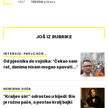
360°
132034
prikaza
JOŠ IZ RUBRIKE
INTERVJU: PAVLO KOR…
Od pjesnika do vojnika: 'Čekao sam
rat, danima nisam mogao spavati...'
NEMIRNA DUŠA
'Kraljev sin'' odrastao u bijedi: Bio
je ružno pače, a postao kralj bajki