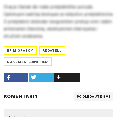
Ovaj je članak dio naše pretplatničke ponude.
Cjelokupni sadržaj dostupan je isključivo pretplatnicima.
S pretplatom dobivate neograničen pristup svim našim
arhiviranim člancima, ekskluzivnim intervjuima i
stručnim analizama.
EFIM GRABOY
REDATELJ
DOKUMENTARNI FILM
KOMENTARI 1
POGLEDAJTE SVE