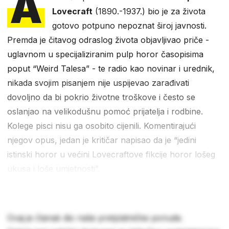
A
Lovecraft
(1890.-1937.) bio je za života
gotovo potpuno nepoznat široj javnosti.
Premda je čitavog odraslog života objavljivao priče -
uglavnom u specijaliziranim pulp horor časopisima
poput “Weird Talesa” - te radio kao novinar i urednik,
nikada svojim pisanjem nije uspijevao zarađivati
dovoljno da bi pokrio životne troškove i često se
oslanjao na velikodušnu pomoć prijatelja i rodbine.
Kolege pisci nisu ga osobito cijenili. Komentirajući
njegov opus, jedan je kritičar napisao da je “jedini
istinski horor u većini Lovecraftove fikcije horor lošeg
ukusa i loše umjetnosti”.
Ovaj je članak dio naše pretplatničke ponude.