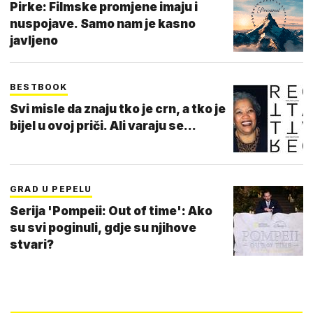
Pirke: Filmske promjene imaju i
nuspojave. Samo nam je kasno
javljeno
BESTBOOK
Svi misle da znaju tko je crn, a tko je
bijel u ovoj priči. Ali varaju se...
GRAD U PEPELU
Serija 'Pompeii: Out of time': Ako
su svi poginuli, gdje su njihove
stvari?