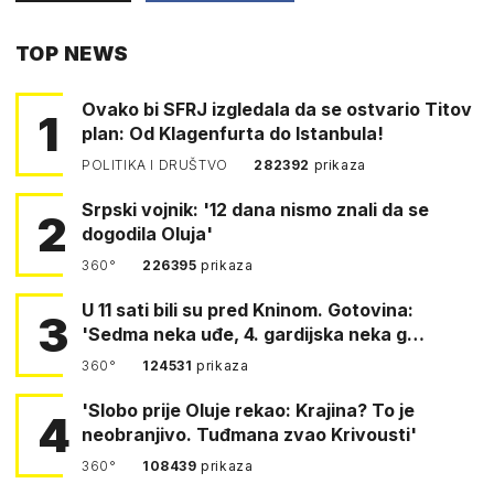
PUTEM
TOP NEWS
FACEBOOKA
Ovako bi SFRJ izgledala da se ostvario Titov
1
plan: Od Klagenfurta do Istanbula!
POLITIKA I DRUŠTVO
282392
prikaza
Srpski vojnik: '12 dana nismo znali da se
2
dogodila Oluja'
360°
226395
prikaza
U 11 sati bili su pred Kninom. Gotovina:
3
'Sedma neka uđe, 4. gardijska neka g…
360°
124531
prikaza
'Slobo prije Oluje rekao: Krajina? To je
4
neobranjivo. Tuđmana zvao Krivousti'
360°
108439
prikaza