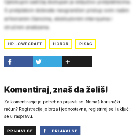
Cjelokupni sadržaj dostupan je isključivo pretplatnicima.
S pretplatom dobivate neograničen pristup svim našim
arhiviranim člancima, ekskluzivnim intervjuima i
stručnim analizama.
HP LOWECRAFT
HOROR
PISAC
Komentiraj, znaš da želiš!
Za komentiranje je potrebno prijaviti se. Nemaš korisnički
račun? Registracija je brza i jednostavna, registriraj se i uključi
se u raspravu.
PRIJAVI SE
PRIJAVI SE