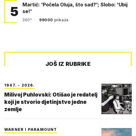
Martić: 'Počela Oluja, što sad?'; Slobo: 'Ubij
5
se!'
360°
99000
prikaza
JOŠ IZ RUBRIKE
1947. - 2026.
Milivoj Puhlovski: Otišao je redatelj
koji je stvorio djetinjstvo jedne
zemlje
WARNER I PARAMOUNT