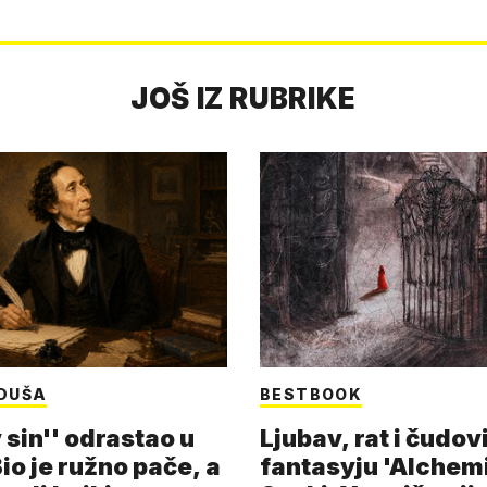
JOŠ IZ RUBRIKE
DUŠA
BESTBOOK
 sin'' odrastao u
Ljubav, rat i čudov
Bio je ružno pače, a
fantasyju 'Alchem