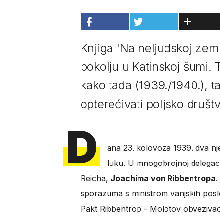
Knjiga 'Na neljudskoj zeml
pokolju u Katinskoj šumi. 
kako tada (1939./1940.), t
opterećivati poljsko društ
D
ana 23. kolovoza 1939. dva n
luku. U mnogobrojnoj delegacij
Reicha,
Joachima von Ribbentropa
.
sporazuma s ministrom vanjskih pos
Pakt Ribbentrop - Molotov obvezivao 