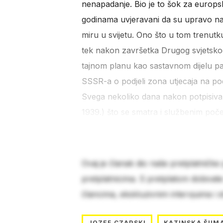
nenapadanje. Bio je to šok za europ
godinama uvjeravani da su upravo nacis
miru u svijetu. Ono što u tom trenutku 
tek nakon završetka Drugog svjetskog 
tajnom planu kao sastavnom dijelu pa
SSSR-a o podjeli zona utjecaja na pod
Svega nekoliko dana nakon potpisivan
1939.) što se smatra i službenim poče
Ovaj je članak dio naše pretplatničke
pretplatnicima. S pretplatom dobivat
člancima, ekskluzivnim intervjuima i 
JOZEF CZAPSKI
KATINSKA ŠUM