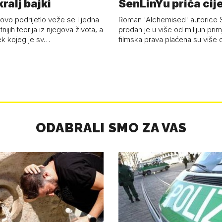
ralj bajki
SenLinYu priča cije
vo podrijetlo veže se i jedna
Roman 'Alchemised' autorice 
tnijih teorija iz njegova života, a
prodan je u više od milijun prim
ek kojeg je sv…
filmska prava plaćena su više o