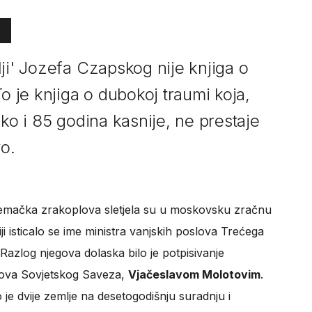
ji' Jozefa Czapskog nije knjiga o
To je knjiga o dubokoj traumi koja,
ako i 85 godina kasnije, ne prestaje
vo.
jemačka zrakoplova sletjela su u moskovsku zračnu
i isticalo se ime ministra vanjskih poslova Trećega
 Razlog njegova dolaska bilo je potpisivanje
lova Sovjetskog Saveza,
Vjačeslavom Molotovim
.
je dvije zemlje na desetogodišnju suradnju i