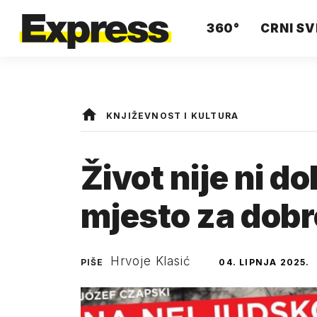
360°
CRNI SV
KNJIŽEVNOST I KULTURA
Život nije ni d
mjesto za dobro
Hrvoje Klasić
PIŠE
04. LIPNJA 2025.