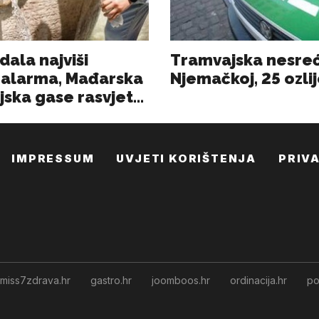
IMPRESSUM
UVJETI KORIŠTENJA
PRIV
miss7zdrava.hr
gastro.hr
joomboos.hr
ordinacija.hr
po