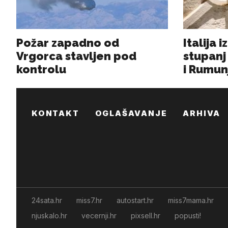
KONTAKT
OGLAŠAVANJE
ARHIVA
24sata.hr
miss7.hr
autostart.hr
miss7mama.hr
njuskalo.hr
vecernji.hr
pixsell.hr
popusti!