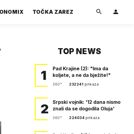
ONOMIX
TOČKA ZAREZ
TOP NEWS
a
Pad Krajine (2): "Ima da
1
koljete, a ne da bježite!"
360°
232241
prikaza
Srpski vojnik: '12 dana nismo
2
znali da se dogodila Oluja'
360°
224034
prikaza