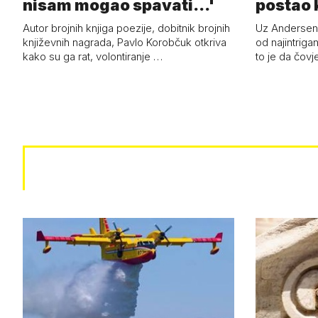
nisam mogao spavati...'
postao k
Autor brojnih knjiga poezije, dobitnik brojnih
Uz Anderseno
književnih nagrada, Pavlo Korobčuk otkriva
od najintrigan
kako su ga rat, volontiranje …
to je da čovj