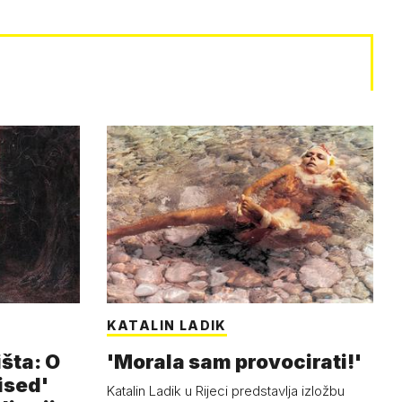
KATALIN LADIK
išta: O
'Morala sam provocirati!'
ised'
Katalin Ladik u Rijeci predstavlja izložbu