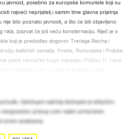
sku javnost, posebno za europske komuniste koji su
ti najveći neprijatelj i samim time glavna prijetnja
nije bilo poznato javnosti, a što će biti objavljeno
rata, izazvat će još veću konsternaciju. Riječ je o
kta koji je predviđao dogovor Trećega Reicha i
ručju baltičkih zemalja, Finske, Rumunjske i Poljske.
ja pakta njemačke trupe napadaju Poljsku (1. rujna
tkom najvećeg rata u povijesti ljudskog roda.
 ponude. Cjelokupni sadržaj dostupan je isključivo
e neograničen pristup svim našim arhiviranim
stručnim analizama.
A
POLJSKA