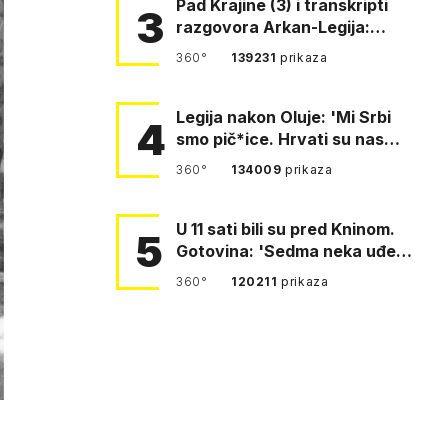
Pad Krajine (3) i transkripti
3
razgovora Arkan-Legija:
'Čujem, prelazite ustašam…
360°
139231
prikaza
Legija nakon Oluje: 'Mi Srbi
4
smo pič*ice. Hrvati su nas
pomeli!'
360°
134009
prikaza
U 11 sati bili su pred Kninom.
5
Gotovina: 'Sedma neka uđe,
4. gardijska neka g…
360°
120211
prikaza