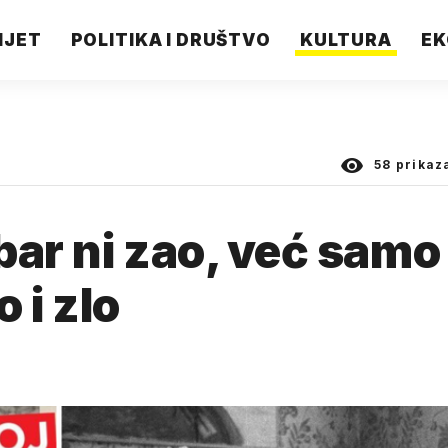
IJET
POLITIKA I DRUŠTVO
KULTURA
EK
58
prikaz
obar ni zao, već samo
 i zlo