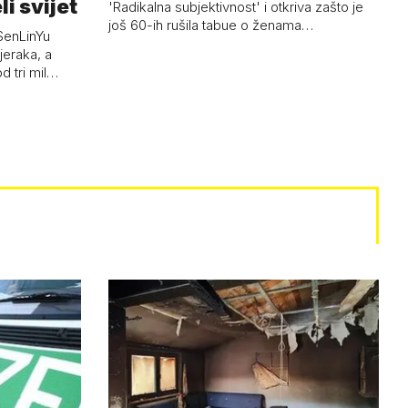
li svijet
'Radikalna subjektivnost' i otkriva zašto je
još 60-ih rušila tabue o ženama…
SenLinYu
jeraka, a
d tri mil…