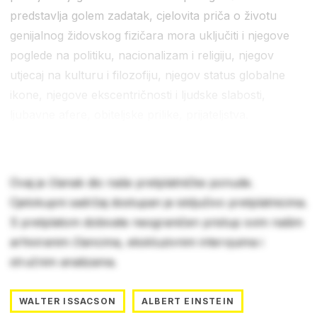
predstavlja golem zadatak, cjelovita priča o životu
genijalnog židovskog fizičara mora uključiti i njegove
poglede na politiku, nacionalizam i religiju, njegov
utjecaj na kulturu i filozofiju, njegov status globalne
ikone, njegove ekscentričnosti i ljudske slabosti,
ljubavne afere, obiteljske prilike, prijateljstva.
Ovaj je članak dio naše pretplatničke ponude.
Cjelokupni sadržaj dostupan je isključivo pretplatnicima.
S pretplatom dobivate neograničen pristup svim našim
arhiviranim člancima, ekskluzivnim intervjuima i
stručnim analizama.
WALTER ISSACSON
ALBERT EINSTEIN