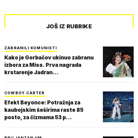
JOŠ IZ RUBRIKE
ZABRANILI KOMUNISTI
Kako je Gorbačov ukinuo zabranu
izbora za Miss. Prva nagrada
krstarenje Jadran…
COWBOY CARTER
Efekt Beyonce: Potražnja za
kaubojskim šeširima raste 85
posto, za čizmama 53 p…
BRILJANTAN UM