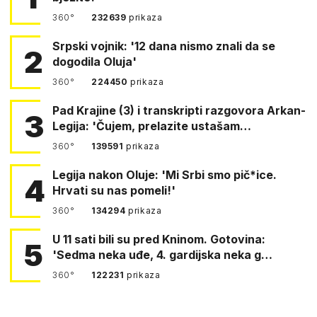
360°
232639
prikaza
Srpski vojnik: '12 dana nismo znali da se
2
dogodila Oluja'
360°
224450
prikaza
Pad Krajine (3) i transkripti razgovora Arkan-
3
Legija: 'Čujem, prelazite ustašam…
360°
139591
prikaza
Legija nakon Oluje: 'Mi Srbi smo pič*ice.
4
Hrvati su nas pomeli!'
360°
134294
prikaza
U 11 sati bili su pred Kninom. Gotovina:
5
'Sedma neka uđe, 4. gardijska neka g…
360°
122231
prikaza