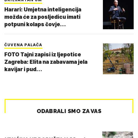
Harari: Umjetna inteligencija
možda će za posljedicu imati
potpuni kolaps čovje…
ČUVENA PALAČA
FOTO Tajni zapisi iz ljepotice
Zagreba: Elita na zabavama jela
kavijar i pud…