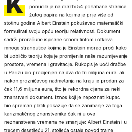
K
ponudila je na dražbi 54 pohabane stranice
žutog papira na kojima je prije više od
stotinu godina Albert Einstein pokušavao matematički
formulirati svoju opću teoriju relativnosti. Dokument
sadrži proračune ispisane crnom tintom i otkriva
mnoge stranputice kojima je Einstein morao proći kako
bi uobličio teoriju koja je promijenila naše razumijevanje
prostora, vremena i gravitacije. Rukopis je uoči dražbe
u Parizu bio procijenjen na dva do tri milijuna eura, ali
nakon grozničavog nadmetanja na kraju je prodan za
čak 11,6 milijuna eura, što je rekordna cijena za neki
znanstveni dokument. Iznos koji je nepoznati kupac
bio spreman platiti pokazuje da se zanimanje za toga
karizmatičnog znanstvenika čak ni u ova
neznanstvena vremena ne smanjuje: Albert Einstein i u
trećem desetljeću 21. stoljeća ostaje povod trajne