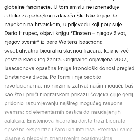
globalne fascinacije. U tom smislu ne iznenađuje
odluka zagrebačkog izdavača Školske knjige da
napokon na hrvatskom, u prijevodu koji potpisuje
Dario Hrupec, objavi knjigu “Einstein – njegov život,
njegov svemir” iz pera Waltera Isaacsona,
sveobuhvatnu biografiju slavnog fizičara, koja je već
postala klasik tog žanra. Originalno objavljena 2007.,
Isaacsonova opsežna knjiga kronološki donosi pregled
Einsteinova života. Po formi i nije osobito
revolucionarna, no njezin je zahvat najširi mogući, baš
kao što i priliči biografskom prikazu čovjeka čiji je genij
pridonio razumijevanju najšireg mogućeg raspona
svemira: od elementarnih čestica do najudaljenijih
galaksija. Einsteinova biografija doista traži biografa
opsežne ekspertize i šarolikih interesa. Premda i samo
pisanje o njegovim znanstvenim postignućima