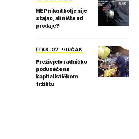
HEP nikad bolje nije
stajao, ali ništa od
prodaje?
ITAS-OV POUČAK
Preživjelo radničko
poduzeće na
kapitalističkom
tržištu