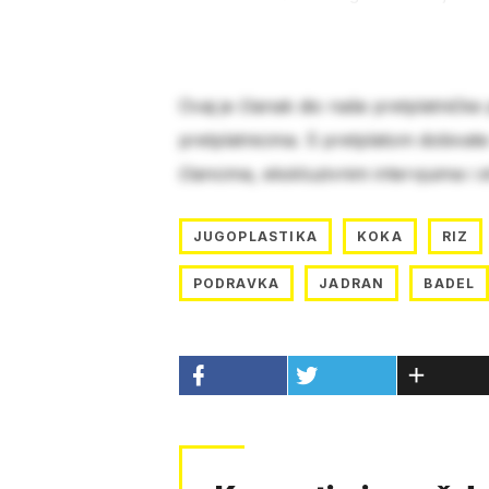
Ovaj je članak dio naše pretplatničke
pretplatnicima. S pretplatom dobivat
člancima, ekskluzivnim intervjuima i 
JUGOPLASTIKA
KOKA
RIZ
PODRAVKA
JADRAN
BADEL