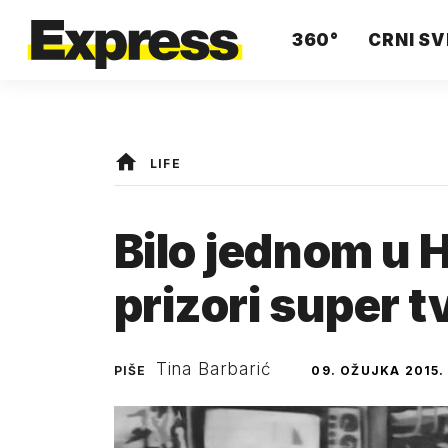
360°
CRNI SV
LIFE
Bilo jednom u H
prizori super t
Tina Barbarić
PIŠE
09. OŽUJKA 2015.