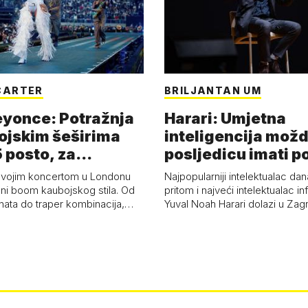
CARTER
BRILJANTAN UM
eyonce: Potražnja
Harari: Umjetna
ojskim šeširima
inteligencija možd
 posto, za
posljedicu imati p
a 53 p…
kolaps čovje…
svojim koncertom u Londonu
Najpopularniji intelektualac dan
ni boom kaubojskog stila. Od
pritom i najveći intelektualac i
anata do traper kombinacija,…
Yuval Noah Harari dolazi u Za