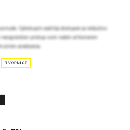
 ponude. Cjelokupni sadržaj dostupan je isključivo
e neograničen pristup svim našim arhiviranim
stručnim analizama.
TVORNICE