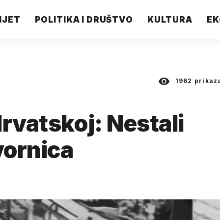
IJET
POLITIKA I DRUŠTVO
KULTURA
EK
1962
prikaz
rvatskoj: Nestali
vornica