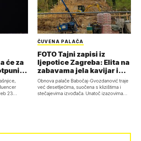
ČUVENA PALAČA
FOTO Tajni zapisi iz
a će za
ljepotice Zagreba: Elita na
otpuni
zabavama jela kavijar i
pud…
ašnjice,
Obnova palače Babočaj-Gvozdanović traje
nfluencer
već desetljećima, suočena s klizištima i
greb 23…
stečajevima izvođača. Unatoč izazovima…