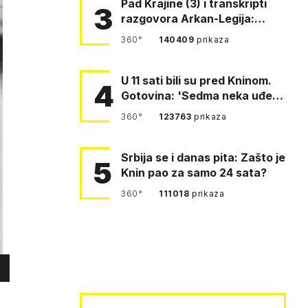
Pad Krajine (3) i transkripti
3
razgovora Arkan-Legija:
'Čujem, prelazite ustašam…
360°
140409
prikaza
U 11 sati bili su pred Kninom.
4
Gotovina: 'Sedma neka uđe,
4. gardijska neka g…
360°
123763
prikaza
Srbija se i danas pita: Zašto je
5
Knin pao za samo 24 sata?
360°
111018
prikaza