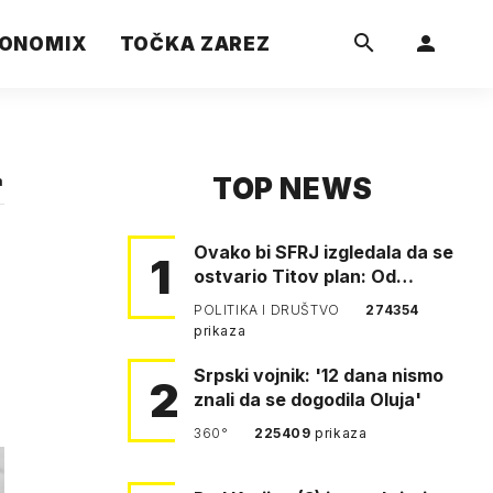
ONOMIX
TOČKA ZAREZ
TOP NEWS
a
Ovako bi SFRJ izgledala da se
1
ostvario Titov plan: Od
Klagenfurta do Istanbula!
POLITIKA I DRUŠTVO
274354
prikaza
Srpski vojnik: '12 dana nismo
2
znali da se dogodila Oluja'
360°
225409
prikaza