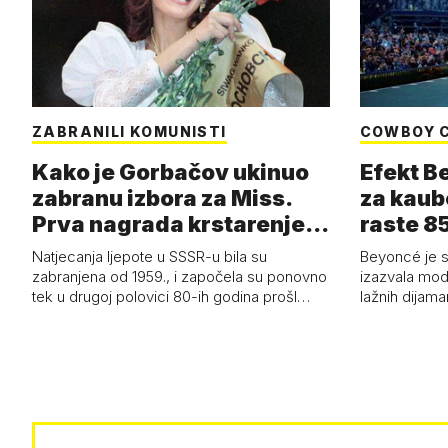
ZABRANILI KOMUNISTI
COWBOY 
Kako je Gorbačov ukinuo
Efekt B
zabranu izbora za Miss.
za kaub
Prva nagrada krstarenje
raste 85
Jadran…
čizmam
Natjecanja ljepote u SSSR-u bila su
Beyoncé je 
zabranjena od 1959., i započela su ponovno
izazvala mod
tek u drugoj polovici 80-ih godina prošl…
lažnih dijam