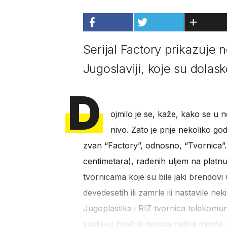
Serijal Factory prikazuje 
Jugoslaviji, koje su dola
D
ojmilo je se, kaže, kako se u 
nivo. Zato je prije nekoliko god
zvan “Factory”, odnosno, “Tvornica”. 
centimetara), rađenih uljem na platn
tvornicama koje su bile jaki brendovi 
devedesetih ili zamrle ili nastavile 
Jugoplastika i RIZ tvornica telekomu
sustavu značila mnoga radna mjesta z