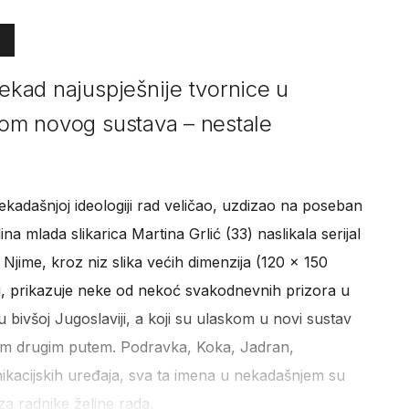
nekad najuspješnije tvornice u
skom novog sustava – nestale
nekadašnjoj ideologiji rad veličao, uzdizao na poseban
ina mlada slikarica Martina Grlić (33) naslikala serijal
Njime, kroz niz slika većih dimenzija (120 x 150
u, prikazuje neke od nekoć svakodnevnih prizora u
u bivšoj Jugoslaviji, a koji su ulaskom u novi sustav
nekim drugim putem. Podravka, Koka, Jadran,
nikacijskih uređaja, sva ta imena u nekadašnjem su
a radnike željne rada.