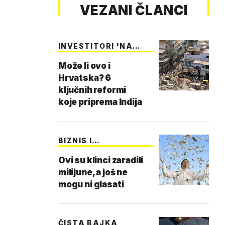
VEZANI ČLANCI
INVESTITORI 'NA
KON…
Može li ovo i
Hrvatska? 6
ključnih reformi
koje priprema Indija
BIZNIS I
DJETINJSTVO
Ovi su klinci zaradili
milijune, a još ne
mogu ni glasati
ČISTA BAJKA