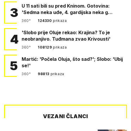
U 11 sati bili su pred Kninom. Gotovina:
3
'Sedma neka uđe, 4. gardijska neka g…
360°
124330
prikaza
'Slobo prije Oluje rekao: Krajina? To je
4
neobranjivo. Tuđmana zvao Krivousti'
360°
108129
prikaza
Martić: 'Počela Oluja, što sad?'; Slobo: 'Ubij
5
se!'
360°
98813
prikaza
VEZANI ČLANCI