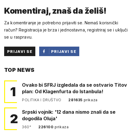
Komentiraj, znaš da želiš!
Za komentiranje je potrebno prijaviti se. Nemaš korisnički
račun? Registracija je brza i jednostavna, registriraj se i uključi
se u raspravu.
PRIJAVI SE
PRIJAVI SE
PUTEM
TOP NEWS
FACEBOOKA
Ovako bi SFRJ izgledala da se ostvario Titov
1
plan: Od Klagenfurta do Istanbula!
POLITIKA I DRUŠTVO
281635
prikaza
Srpski vojnik: '12 dana nismo znali da se
2
dogodila Oluja'
360°
226100
prikaza