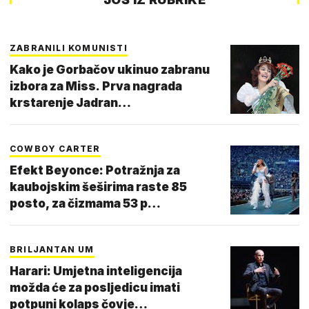
ZABRANILI KOMUNISTI
Kako je Gorbačov ukinuo zabranu
izbora za Miss. Prva nagrada
krstarenje Jadran…
COWBOY CARTER
Efekt Beyonce: Potražnja za
kaubojskim šeširima raste 85
posto, za čizmama 53 p…
BRILJANTAN UM
Harari: Umjetna inteligencija
možda će za posljedicu imati
potpuni kolaps čovje…