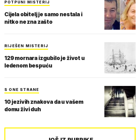
POTPUNI MISTERIJ
Cijela obitelj je samo nestala i
nitko ne zna zašto
RIJEŠEN MISTERIJ
129 mornara izgubilo je život u
ledenom bespuću
S ONE STRANE
10 jezivih znakova da u vašem
domu živi duh
JOŠ IZ RUBRIKE