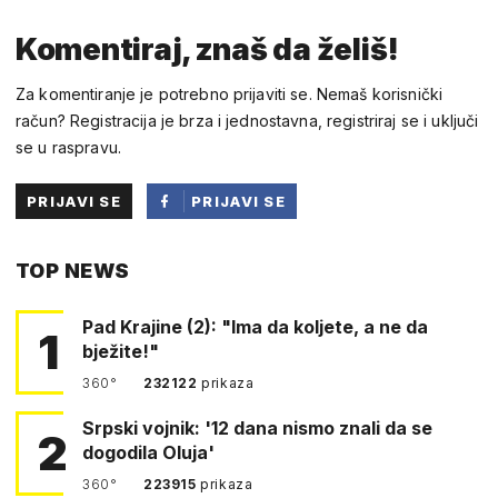
Komentiraj, znaš da želiš!
Za komentiranje je potrebno prijaviti se. Nemaš korisnički
račun? Registracija je brza i jednostavna, registriraj se i uključi
se u raspravu.
PRIJAVI SE
PRIJAVI SE
PUTEM
TOP NEWS
FACEBOOKA
Pad Krajine (2): "Ima da koljete, a ne da
1
bježite!"
360°
232122
prikaza
Srpski vojnik: '12 dana nismo znali da se
2
dogodila Oluja'
360°
223915
prikaza