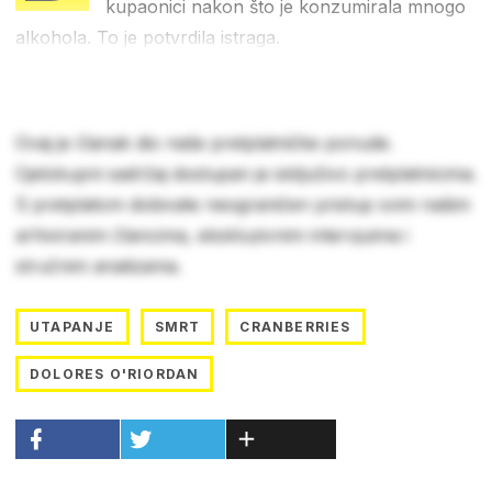
kupaonici nakon što je konzumirala mnogo
alkohola. To je potvrdila istraga.
Ovaj je članak dio naše pretplatničke ponude.
Cjelokupni sadržaj dostupan je isključivo pretplatnicima.
S pretplatom dobivate neograničen pristup svim našim
arhiviranim člancima, ekskluzivnim intervjuima i
stručnim analizama.
UTAPANJE
SMRT
CRANBERRIES
DOLORES O'RIORDAN