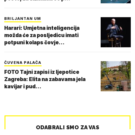
BRILJANTAN UM
Harari: Umjetna inteligencija
možda će za posljedicu imati
potpuni kolaps čovje…
ČUVENA PALAČA
FOTO Tajni zapisi iz ljepotice
Zagreba: Elita na zabavama jela
kavijar i pud…