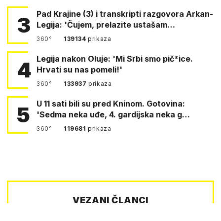
Pad Krajine (3) i transkripti razgovora Arkan-
3
Legija: 'Čujem, prelazite ustašam…
360°
139134
prikaza
Legija nakon Oluje: 'Mi Srbi smo pič*ice.
4
Hrvati su nas pomeli!'
360°
133937
prikaza
U 11 sati bili su pred Kninom. Gotovina:
5
'Sedma neka uđe, 4. gardijska neka g…
360°
119681
prikaza
VEZANI ČLANCI