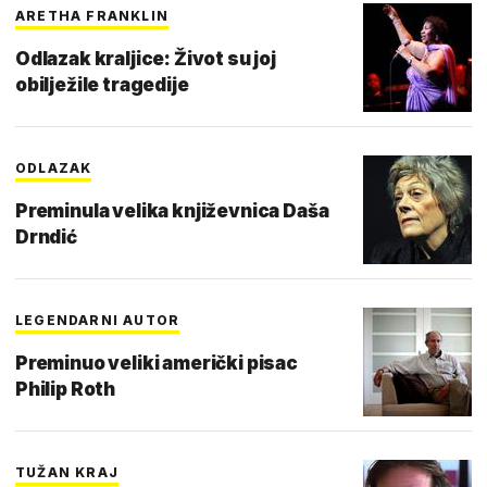
ARETHA FRANKLIN
Odlazak kraljice: Život su joj
obilježile tragedije
ODLAZAK
Preminula velika književnica Daša
Drndić
LEGENDARNI AUTOR
Preminuo veliki američki pisac
Philip Roth
TUŽAN KRAJ