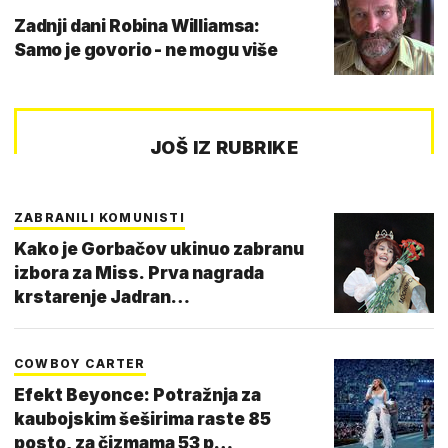
Zadnji dani Robina Williamsa:
Samo je govorio - ne mogu više
JOŠ IZ RUBRIKE
ZABRANILI KOMUNISTI
Kako je Gorbačov ukinuo zabranu
izbora za Miss. Prva nagrada
krstarenje Jadran…
COWBOY CARTER
Efekt Beyonce: Potražnja za
kaubojskim šeširima raste 85
posto, za čizmama 53 p…