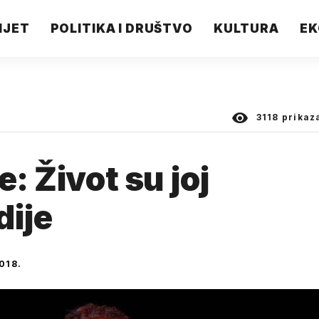
IJET
POLITIKA I DRUŠTVO
KULTURA
EK
3118
prikaz
e: Život su joj
dije
018.