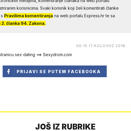
troničkim medijima, komentiranje članaka na web portalu
riranim korisnicima. Svaki korisnik koji želi komentirati članke
 s
Pravilima komentiranja
na web portalu Express.hr te sa
2. članka 94. Zakona.
00:10 17.KOLOVOZ 2018.
 stranicu sex dating ==> Sexydrom.com
PRIJAVI SE
PUTEM FACEBOOKA
JOŠ IZ RUBRIKE