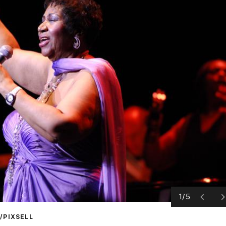
1/5
/PIXSELL