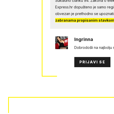
Sukladno članku 94. Zakona o elek
Express.hr dopušteno je samo regist
obvezan je prethodno se upoznati
zabranama propisanim stavkom 
Ingrinna
Dobrodošli na najbolju
PRIJAVI SE