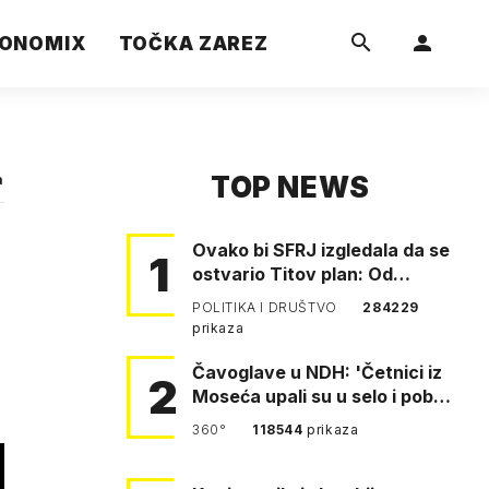
ONOMIX
TOČKA ZAREZ
TOP NEWS
a
Ovako bi SFRJ izgledala da se
1
ostvario Titov plan: Od
Klagenfurta do Istanbula!
POLITIKA I DRUŠTVO
284229
prikaza
Čavoglave u NDH: 'Četnici iz
2
Moseća upali su u selo i pobili
obitelj Perković'
360°
118544
prikaza