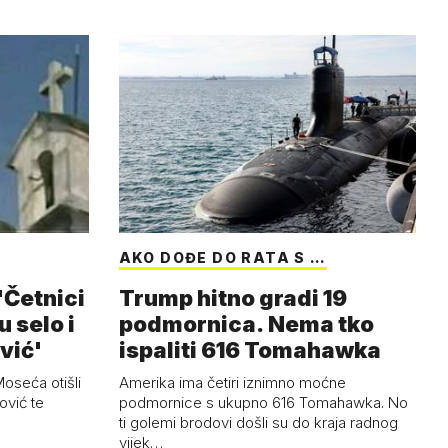
AKO DOĐE DO RATA S …
'Četnici
Trump hitno gradi 19
u selo i
podmornica. Nema tko
ović'
ispaliti 616 Tomahawka
Moseća otišli
Amerika ima četiri iznimno moćne
ović te
podmornice s ukupno 616 Tomahawka. No
ti golemi brodovi došli su do kraja radnog
vijek…