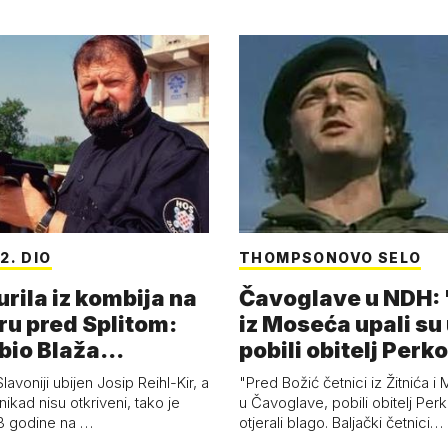
2. DIO
THOMPSONOVO SELO
urila iz kombija na
Čavoglave u NDH: 
u pred Splitom:
iz Moseća upali su 
bio Blaža
pobili obitelj Perk
ića?
lavoniji ubijen Josip Reihl-Kir, a
"Pred Božić četnici iz Žitnića i 
 nikad nisu otkriveni, tako je
u Čavoglave, pobili obitelj Perk
33 godine na …
otjerali blago. Baljački četnici…