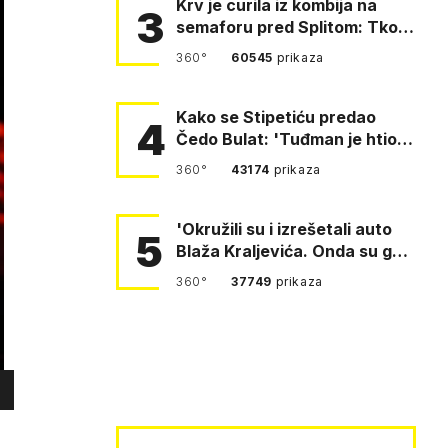
Krv je curila iz kombija na
3
semaforu pred Splitom: Tko je
ubio Blaža Kraljevića?
360°
60545
prikaza
Kako se Stipetiću predao
4
Čedo Bulat: 'Tuđman je htio
da se prerušim u ženu'
360°
43174
prikaza
'Okružili su i izrešetali auto
5
Blaža Kraljevića. Onda su ga
vukli po cesti'
360°
37749
prikaza