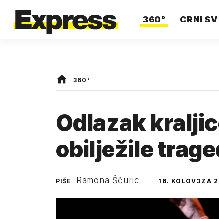
360°
CRNI SV
360°
Odlazak kraljic
obilježile trage
Ramona Ščuric
PIŠE
16. KOLOVOZA 2