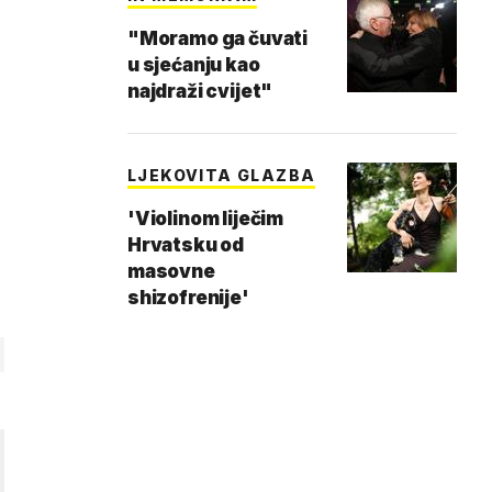
"Moramo ga čuvati
u sjećanju kao
najdraži cvijet"
LJEKOVITA GLAZBA
'Violinom liječim
Hrvatsku od
masovne
shizofrenije'