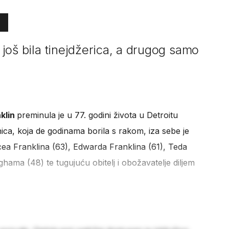
e još bila tinejdžerica, a drugog samo
nklin
preminula je u 77. godini života u Detroitu
nica, koja de godinama borila s rakom, iza sebe je
cea Franklina (63), Edwarda Franklina (61), Teda
hama (48) te tugujuću obitelj i obožavatelje diljem