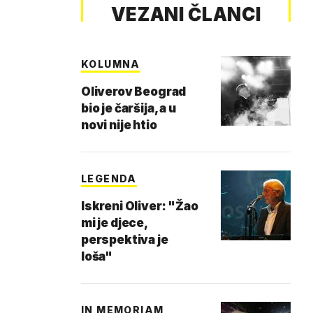
VEZANI ČLANCI
KOLUMNA
Oliverov Beograd
bio je čaršija, a u
novi nije htio
LEGENDA
Iskreni Oliver: "Žao
mi je djece,
perspektiva je
loša"
IN MEMORIAM