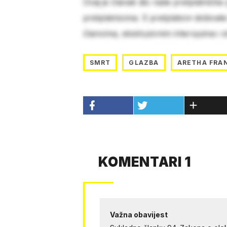
Ovaj je članak dio naše pretplatničke
pretplatnicima. S pretplatom dobivat
člancima, ekskluzivnim intervjuima i 
SMRT
GLAZBA
ARETHA FRA
KOMENTARI 1
Važna obavijest