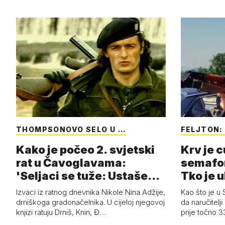
THOMPSONOVO SELO U …
FELJTON: 
Kako je počeo 2. svjetski
Krv je c
rat u Čavoglavama:
semafor
'Seljaci se tuže: Ustaše
Tko je u
nas pljač…
Kraljev
Izvaci iz ratnog dnevnika Nikole Nina Adžije,
Kao što je u S
drniškoga gradonačelnika. U cijeloj njegovoj
da naručitelji
knjizi ratuju Drniš, Knin, Đ…
prije točno 