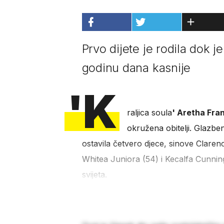
Prvo dijete je rodila dok j
godinu dana kasnije
'K
raljica soula
' Aretha Fra
okružena obitelji. Glazbe
ostavila četvero djece, sinove Claren
Whitea Juniora (54) i Kecalfa Cunning
svijeta.