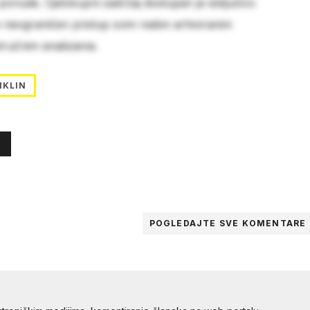
 ponude. Cjelokupni sadržaj dostupan je isključivo
e neograničen pristup svim našim arhiviranim
stručnim analizama.
NKLIN
POGLEDAJTE SVE
KOMENTARE