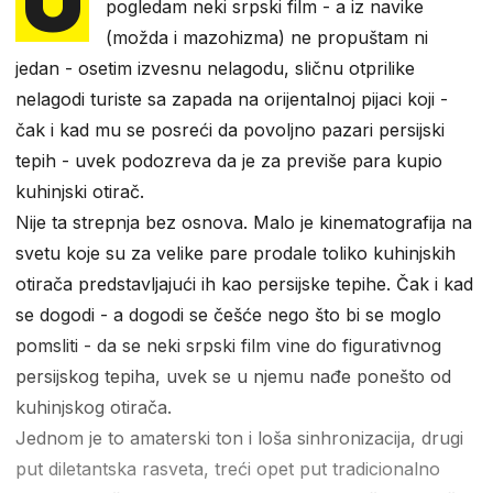
pogledam neki srpski film - a iz navike
(možda i mazohizma) ne propuštam ni
jedan - osetim izvesnu nelagodu, sličnu otprilike
nelagodi turiste sa zapada na orijentalnoj pijaci koji -
čak i kad mu se posreći da povoljno pazari persijski
tepih - uvek podozreva da je za previše para kupio
kuhinjski otirač.
Nije ta strepnja bez osnova. Malo je kinematografija na
svetu koje su za velike pare prodale toliko kuhinjskih
otirača predstavljajući ih kao persijske tepihe. Čak i kad
se dogodi - a dogodi se češće nego što bi se moglo
pomsliti - da se neki srpski film vine do figurativnog
persijskog tepiha, uvek se u njemu nađe ponešto od
kuhinjskog otirača.
Jednom je to amaterski ton i loša sinhronizacija, drugi
put diletantska rasveta, treći opet put tradicionalno