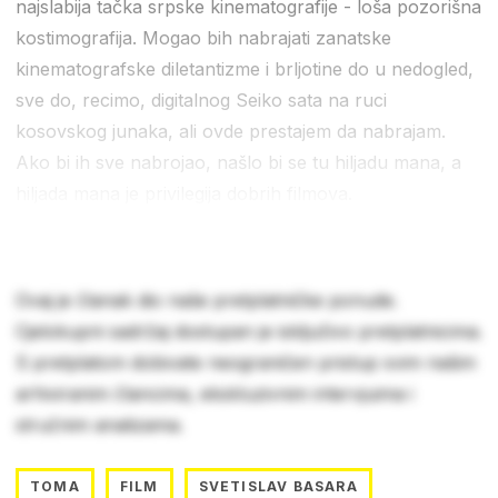
najslabija tačka srpske kinematografije - loša pozorišna
kostimografija. Mogao bih nabrajati zanatske
kinematografske diletantizme i brljotine do u nedogled,
sve do, recimo, digitalnog Seiko sata na ruci
kosovskog junaka, ali ovde prestajem da nabrajam.
Ako bi ih sve nabrojao, našlo bi se tu hiljadu mana, a
hiljada mana je privilegija dobrih filmova.
Ovaj je članak dio naše pretplatničke ponude.
Cjelokupni sadržaj dostupan je isključivo pretplatnicima.
S pretplatom dobivate neograničen pristup svim našim
arhiviranim člancima, ekskluzivnim intervjuima i
stručnim analizama.
TOMA
FILM
SVETISLAV BASARA