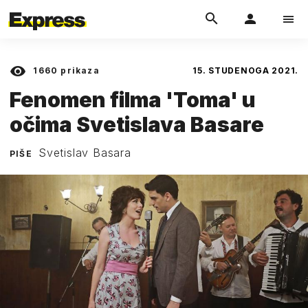
1660
prikaza
15. STUDENOGA 2021.
Fenomen filma 'Toma' u
očima Svetislava Basare
Svetislav Basara
PIŠE