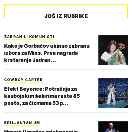
JOŠ IZ RUBRIKE
ZABRANILI KOMUNISTI
Kako je Gorbačov ukinuo zabranu
izbora za Miss. Prva nagrada
krstarenje Jadran…
COWBOY CARTER
Efekt Beyonce: Potražnja za
kaubojskim šeširima raste 85
posto, za čizmama 53 p…
BRILJANTAN UM
Harari: Umjetna inteligencija