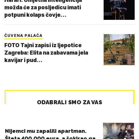
možda će za posljedicu imati
potpuni kolaps čovje…
ČUVENA PALAČA
FOTO Tajni zapisi iz ljepotice
Zagreba: Elita na zabavama jela
kavijar i pud…