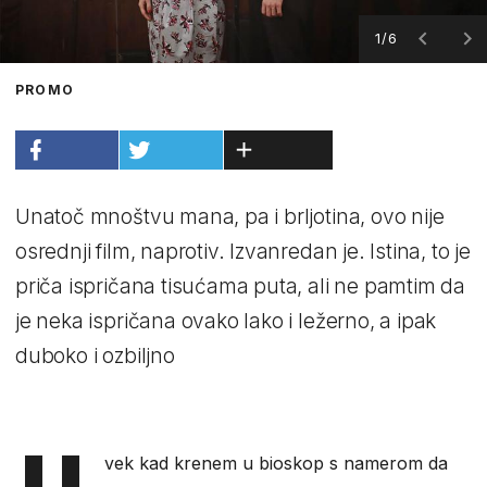
1/6
PROMO
Unatoč mnoštvu mana, pa i brljotina, ovo nije
osrednji film, naprotiv. Izvanredan je. Istina, to je
priča ispričana tisućama puta, ali ne pamtim da
je neka ispričana ovako lako i ležerno, a ipak
duboko i ozbiljno
U
vek kad krenem u bioskop s namerom da