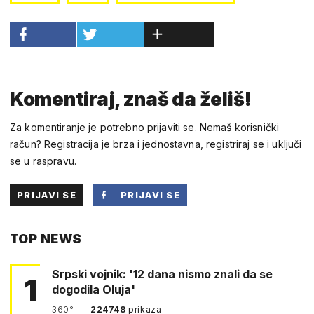
Komentiraj, znaš da želiš!
Za komentiranje je potrebno prijaviti se. Nemaš korisnički
račun? Registracija je brza i jednostavna, registriraj se i uključi
se u raspravu.
PRIJAVI SE
PRIJAVI SE
PUTEM
TOP NEWS
FACEBOOKA
Srpski vojnik: '12 dana nismo znali da se
1
dogodila Oluja'
360°
224748
prikaza