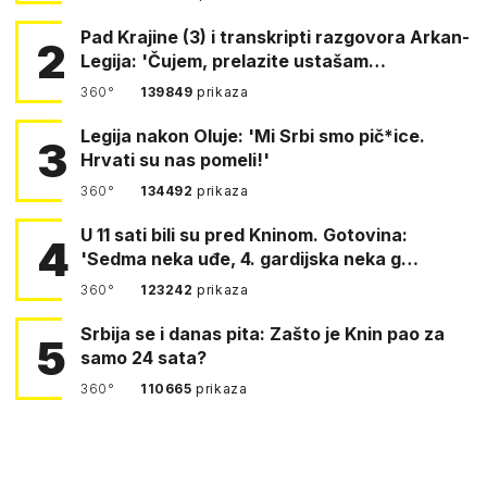
Pad Krajine (3) i transkripti razgovora Arkan-
2
Legija: 'Čujem, prelazite ustašam…
360°
139849
prikaza
Legija nakon Oluje: 'Mi Srbi smo pič*ice.
3
Hrvati su nas pomeli!'
360°
134492
prikaza
U 11 sati bili su pred Kninom. Gotovina:
4
'Sedma neka uđe, 4. gardijska neka g…
360°
123242
prikaza
Srbija se i danas pita: Zašto je Knin pao za
5
samo 24 sata?
360°
110665
prikaza