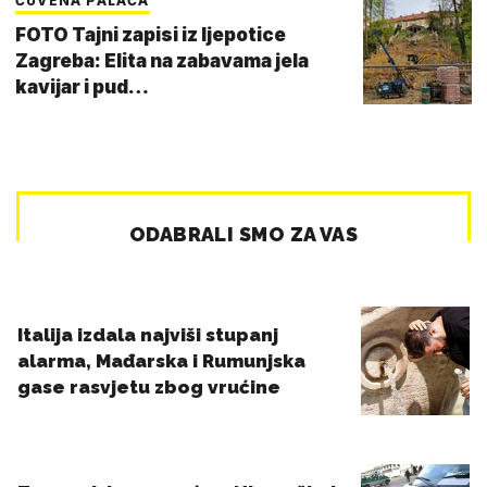
ČUVENA PALAČA
FOTO Tajni zapisi iz ljepotice
Zagreba: Elita na zabavama jela
kavijar i pud…