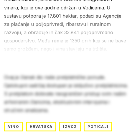
vinara, koji je ove godine održan u Vodicama. U
sustavu potpora je 17.801 hektar, podaci su Agencije
za plaćanje u poljoprivredi, ribarstvu i ruralnom
razvoju, a obrađuje ih čak 33.841 poljoprivredno
gospodarstvo. Među njima je 1350 onih koji se ne bave
samo grožđem, nego i vina stavljaju na tržište.
Ovaj je članak dio naše pretplatničke ponude.
Cjelokupni sadržaj dostupan je isključivo pretplatnicima.
S pretplatom dobivate neograničen pristup svim našim
arhiviranim člancima, ekskluzivnim intervjuima i
stručnim analizama.
VINO
HRVATSKA
IZVOZ
POTICAJI