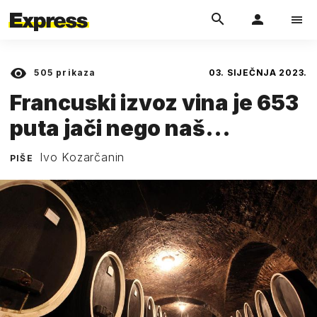
505
prikaza
03. SIJEČNJA 2023.
Francuski izvoz vina je 653
puta jači nego naš...
Ivo Kozarčanin
PIŠE