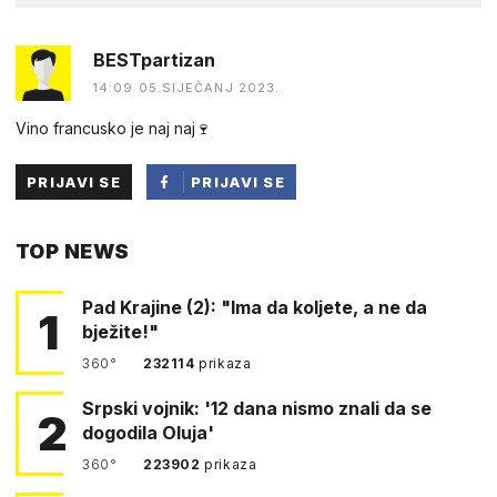
BESTpartizan
14:09 05.SIJEČANJ 2023.
Vino francusko je naj naj🍷
PRIJAVI SE
PRIJAVI SE
PUTEM
TOP NEWS
FACEBOOKA
Pad Krajine (2): "Ima da koljete, a ne da
1
bježite!"
360°
232114
prikaza
Srpski vojnik: '12 dana nismo znali da se
2
dogodila Oluja'
360°
223902
prikaza