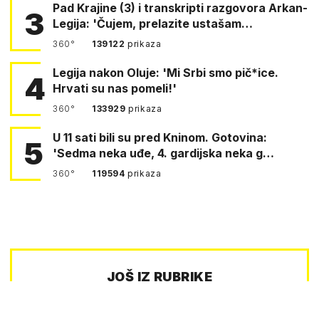
Pad Krajine (3) i transkripti razgovora Arkan-
3
Legija: 'Čujem, prelazite ustašam…
360°
139122
prikaza
Legija nakon Oluje: 'Mi Srbi smo pič*ice.
4
Hrvati su nas pomeli!'
360°
133929
prikaza
U 11 sati bili su pred Kninom. Gotovina:
5
'Sedma neka uđe, 4. gardijska neka g…
360°
119594
prikaza
JOŠ IZ RUBRIKE