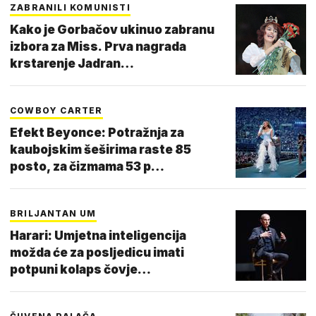
ZABRANILI KOMUNISTI
Kako je Gorbačov ukinuo zabranu
izbora za Miss. Prva nagrada
krstarenje Jadran…
COWBOY CARTER
Efekt Beyonce: Potražnja za
kaubojskim šeširima raste 85
posto, za čizmama 53 p…
BRILJANTAN UM
Harari: Umjetna inteligencija
možda će za posljedicu imati
potpuni kolaps čovje…