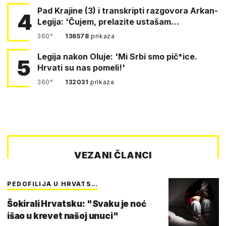
Pad Krajine (3) i transkripti razgovora Arkan-
4
Legija: 'Čujem, prelazite ustašam…
360°
136578
prikaza
Legija nakon Oluje: 'Mi Srbi smo pič*ice.
5
Hrvati su nas pomeli!'
360°
132031
prikaza
VEZANI ČLANCI
PEDOFILIJA U HRVATS…
Šokirali Hrvatsku: "Svaku je noć
išao u krevet našoj unuci"