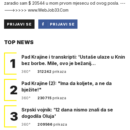
zaradio sam $ 20544 u mom prvom mjesecu od ovog posla. ---
--->>>>> www.WebJob33.Com
PRIJAVI SE
PRIJAVI SE
PUTEM
TOP NEWS
FACEBOOKA
Pad Krajine i transkripti: 'Ustaše ulaze u Knin
1
bez borbe. Mile, ovo je bežanij…
360°
312242
prikaza
Pad Krajine (2): "Ima da koljete, a ne da
2
bježite!"
360°
230715
prikaza
Srpski vojnik: '12 dana nismo znali da se
3
dogodila Oluja'
360°
209566
prikaza