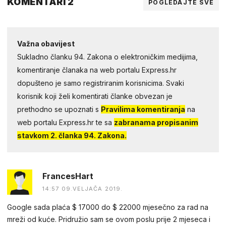
KOMENTARI 2
POGLEDAJTE SVE
Važna obavijest
Sukladno članku 94. Zakona o elektroničkim medijima,
komentiranje članaka na web portalu Express.hr
dopušteno je samo registriranim korisnicima. Svaki
korisnik koji želi komentirati članke obvezan je
prethodno se upoznati s
Pravilima komentiranja
na
web portalu Express.hr te sa
zabranama propisanim
stavkom 2. članka 94. Zakona.
FrancesHart
14:57 09.VELJAČA 2019.
Google sada plaća $ 17000 do $ 22000 mjesečno za rad na
mreži od kuće. Pridružio sam se ovom poslu prije 2 mjeseca i