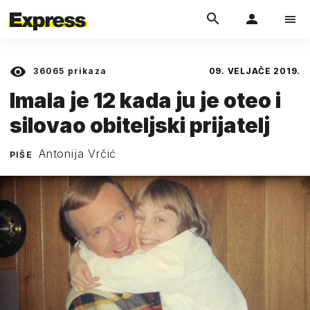
36065
prikaza
09. VELJAČE 2019.
Imala je 12 kada ju je oteo i
silovao obiteljski prijatelj
Antonija Vrčić
PIŠE