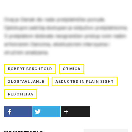
Ovaj je članak dio naše pretplatničke ponude.
Cjelokupni sadržaj dostupan je isključivo pretplatnicima.
S pretplatom dobivate neograničen pristup svim našim
arhiviranim člancima, ekskluzivnim intervjuima i
stručnim analizama.
ROBERT BERCHTOLD
OTMICA
ZLOSTAVLJANJE
ABDUCTED IN PLAIN SIGHT
PEDOFILIJA