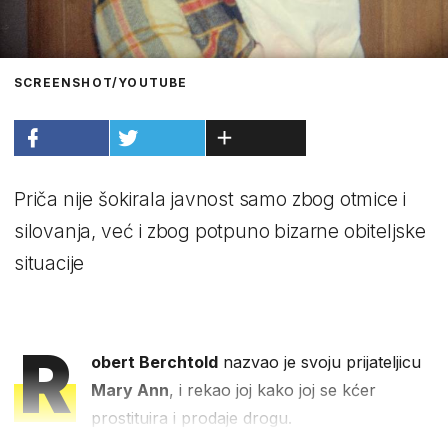
SCREENSHOT/YOUTUBE
Priča nije šokirala javnost samo zbog otmice i
silovanja, već i zbog potpuno bizarne obiteljske
situacije
R
obert Berchtold
nazvao je svoju prijateljicu
Mary Ann
, i rekao joj kako joj se kćer
prostituira i prodaje drogu.