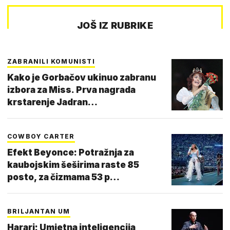
JOŠ IZ RUBRIKE
ZABRANILI KOMUNISTI
Kako je Gorbačov ukinuo zabranu
izbora za Miss. Prva nagrada
krstarenje Jadran…
COWBOY CARTER
Efekt Beyonce: Potražnja za
kaubojskim šeširima raste 85
posto, za čizmama 53 p…
BRILJANTAN UM
Harari: Umjetna inteligencija