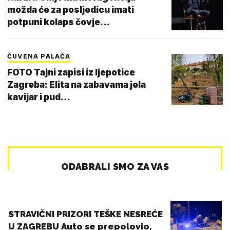
možda će za posljedicu imati
potpuni kolaps čovje…
ČUVENA PALAČA
FOTO Tajni zapisi iz ljepotice
Zagreba: Elita na zabavama jela
kavijar i pud…