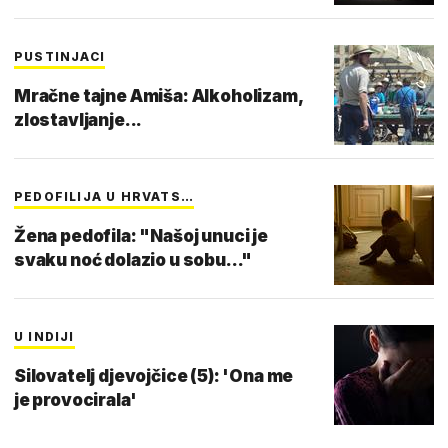
PUSTINJACI
Mračne tajne Amiša: Alkoholizam,
zlostavljanje...
PEDOFILIJA U HRVATS…
Žena pedofila: "Našoj unuci je
svaku noć dolazio u sobu..."
U INDIJI
Silovatelj djevojčice (5): 'Ona me
je provocirala'