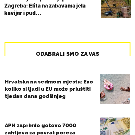
Zagreba: Elita na zabavama jela
kavijar i pud…