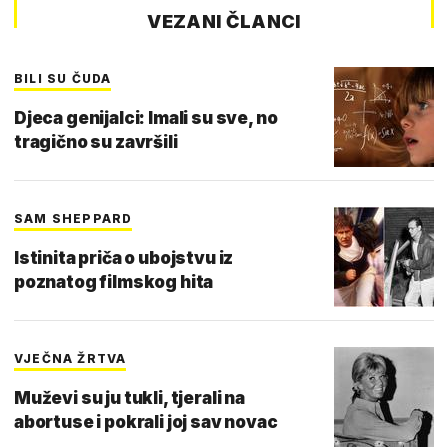
VEZANI ČLANCI
BILI SU ČUDA
Djeca genijalci: Imali su sve, no
tragično su završili
SAM SHEPPARD
Istinita priča o ubojstvu iz
poznatog filmskog hita
VJEČNA ŽRTVA
Muževi su ju tukli, tjerali na
abortuse i pokrali joj sav novac