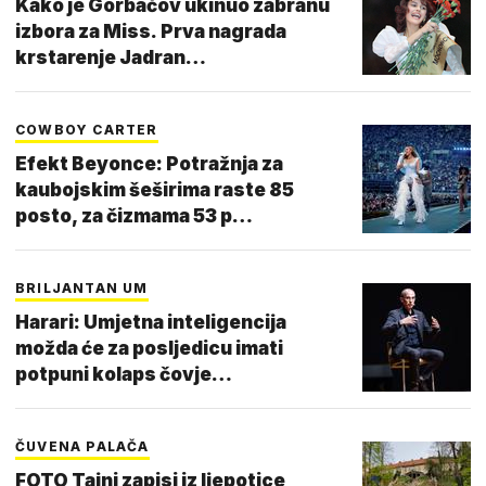
Kako je Gorbačov ukinuo zabranu
izbora za Miss. Prva nagrada
krstarenje Jadran…
COWBOY CARTER
Efekt Beyonce: Potražnja za
kaubojskim šeširima raste 85
posto, za čizmama 53 p…
BRILJANTAN UM
Harari: Umjetna inteligencija
možda će za posljedicu imati
potpuni kolaps čovje…
ČUVENA PALAČA
FOTO Tajni zapisi iz ljepotice