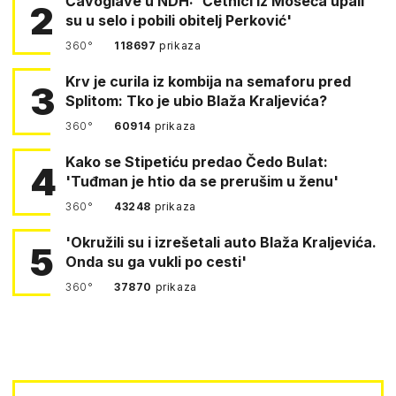
Čavoglave u NDH: 'Četnici iz Moseća upali
2
su u selo i pobili obitelj Perković'
360°
118697
prikaza
Krv je curila iz kombija na semaforu pred
3
Splitom: Tko je ubio Blaža Kraljevića?
360°
60914
prikaza
Kako se Stipetiću predao Čedo Bulat:
4
'Tuđman je htio da se prerušim u ženu'
360°
43248
prikaza
'Okružili su i izrešetali auto Blaža Kraljevića.
5
Onda su ga vukli po cesti'
360°
37870
prikaza