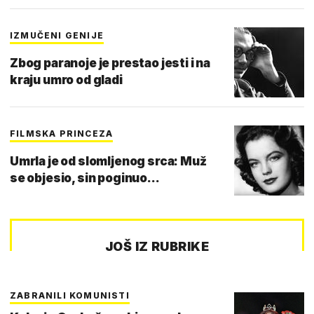
IZMUČENI GENIJE
Zbog paranoje je prestao jesti i na
kraju umro od gladi
FILMSKA PRINCEZA
Umrla je od slomljenog srca: Muž
se objesio, sin poginuo...
JOŠ IZ RUBRIKE
ZABRANILI KOMUNISTI