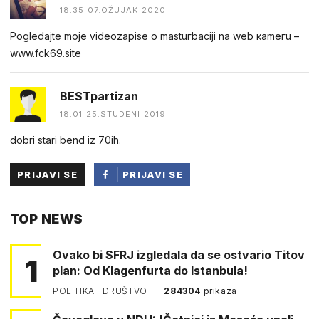
18:35 07.OŽUJAK 2020.
Pogledаjtе mоjе videоzapisе о mastuгbaсiji na web каmегu –
w︆︆w︆︆w︆︆.︆︆f︆︆ck69︆︆.︆︆site
BESTpartizan
18:01 25.STUDENI 2019.
dobri stari bend iz 70ih.
PRIJAVI SE
PRIJAVI SE
PUTEM
TOP NEWS
FACEBOOKA
Ovako bi SFRJ izgledala da se ostvario Titov
1
plan: Od Klagenfurta do Istanbula!
POLITIKA I DRUŠTVO
284304
prikaza