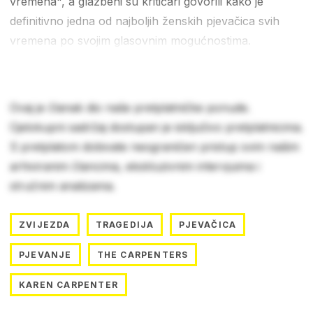
vremena", a glazbeni su kritičari govorili kako je
definitivno jedna od najboljih ženskih pjevačica svih
vremena po svojim glasovnim mogućnostima.
Ovaj je članak dio naše pretplatničke ponude.
Cjelokupni sadržaj dostupan je isključivo pretplatnicima.
S pretplatom dobivate neograničen pristup svim našim
arhiviranim člancima, ekskluzivnim intervjuima i
stručnim analizama.
ZVIJEZDA
TRAGEDIJA
PJEVAČICA
PJEVANJE
THE CARPENTERS
KAREN CARPENTER