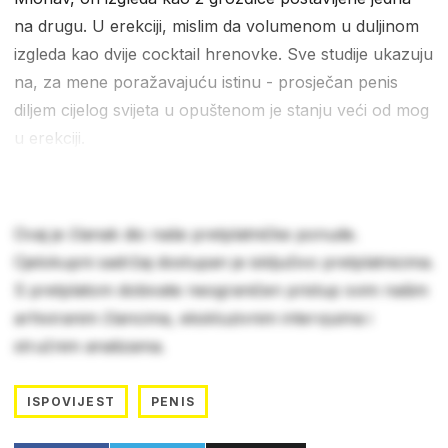
na drugu. U erekciji, mislim da volumenom u duljinom
izgleda kao dvije cocktail hrenovke. Sve studije ukazuju
na, za mene poražavajuću istinu - prosječan penis
diljem cijelog svijeta u opuštenom je stanju veći od mog
u erekciji.
Ovaj je članak dio naše pretplatničke ponude.
Cjelokupni sadržaj dostupan je isključivo pretplatnicima.
S pretplatom dobivate neograničen pristup svim našim
arhiviranim člancima, ekskluzivnim intervjuima i
stručnim analizama.
ISPOVIJEST
PENIS