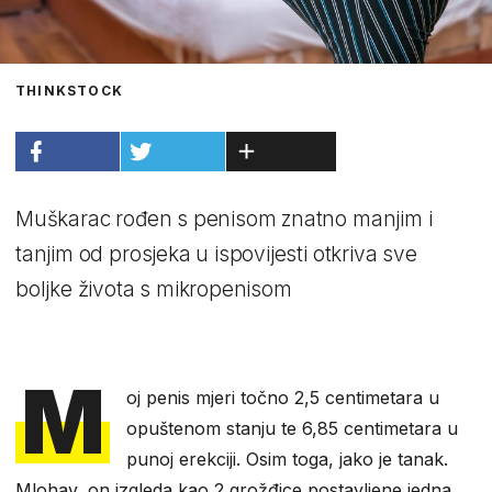
THINKSTOCK
Muškarac rođen s penisom znatno manjim i
tanjim od prosjeka u ispovijesti otkriva sve
boljke života s mikropenisom
M
oj penis mjeri točno 2,5 centimetara u
opuštenom stanju te 6,85 centimetara u
punoj erekciji. Osim toga, jako je tanak.
Mlohav, on izgleda kao 2 grožđice postavljene jedna