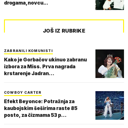
drogama, novcu...
JOŠ IZ RUBRIKE
ZABRANILI KOMUNISTI
Kako je Gorbačov ukinuo zabranu
izbora za Miss. Prva nagrada
krstarenje Jadran…
COWBOY CARTER
Efekt Beyonce: Potražnja za
kaubojskim šeširima raste 85
posto, za čizmama 53 p…