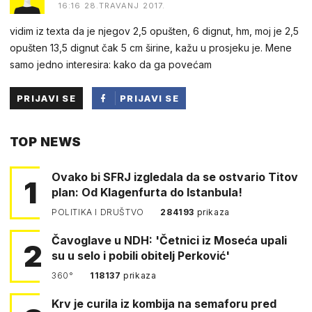
16:16 28.TRAVANJ 2017.
vidim iz texta da je njegov 2,5 opušten, 6 dignut, hm, moj je 2,5
opušten 13,5 dignut čak 5 cm širine, kažu u prosjeku je. Mene
samo jedno interesira: kako da ga povećam
PRIJAVI SE
PRIJAVI SE
PUTEM
TOP NEWS
FACEBOOKA
Ovako bi SFRJ izgledala da se ostvario Titov
1
plan: Od Klagenfurta do Istanbula!
POLITIKA I DRUŠTVO
284193
prikaza
Čavoglave u NDH: 'Četnici iz Moseća upali
2
su u selo i pobili obitelj Perković'
360°
118137
prikaza
Krv je curila iz kombija na semaforu pred