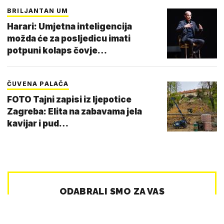
BRILJANTAN UM
Harari: Umjetna inteligencija
možda će za posljedicu imati
potpuni kolaps čovje…
ČUVENA PALAČA
FOTO Tajni zapisi iz ljepotice
Zagreba: Elita na zabavama jela
kavijar i pud…