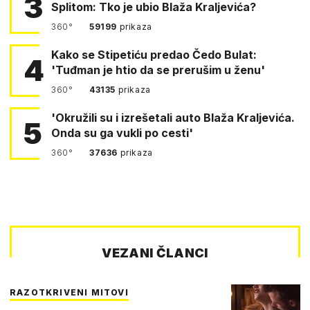
3
Splitom: Tko je ubio Blaža Kraljevića?
360°
59199
prikaza
Kako se Stipetiću predao Čedo Bulat:
4
'Tuđman je htio da se prerušim u ženu'
360°
43135
prikaza
'Okružili su i izrešetali auto Blaža Kraljevića.
5
Onda su ga vukli po cesti'
360°
37636
prikaza
VEZANI ČLANCI
RAZOTKRIVENI MITOVI