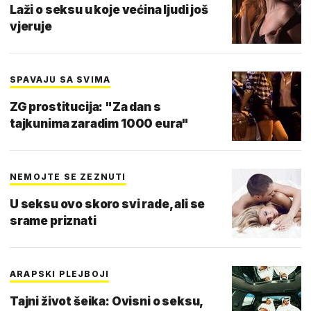
Laži o seksu u koje većina ljudi još
vjeruje
SPAVAJU SA SVIMA
ZG prostitucija: "Za dan s
tajkunima zaradim 1000 eura"
NEMOJTE SE ZEZNUTI
U seksu ovo skoro svi rade, ali se
srame priznati
ARAPSKI PLEJBOJI
Tajni život šeika: Ovisni o seksu,