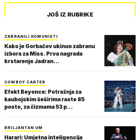
JOŠ IZ RUBRIKE
ZABRANILI KOMUNISTI
Kako je Gorbačov ukinuo zabranu
izbora za Miss. Prva nagrada
krstarenje Jadran…
COWBOY CARTER
Efekt Beyonce: Potražnja za
kaubojskim šeširima raste 85
posto, za čizmama 53 p…
BRILJANTAN UM
Harari: Umjetna inteligencija