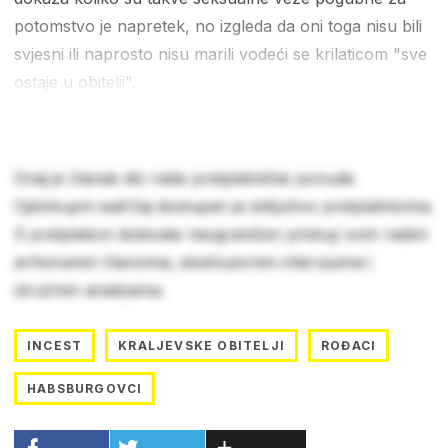
potomstvo je napretek, no izgleda da oni toga nisu bili
svjesni ili naprosto nisu marili vodeći se krilaticom "sve
ostaje u obitelji".
Ovaj je članak dio naše pretplatničke ponude.
Cjelokupni sadržaj dostupan je isključivo pretplatnicima.
S pretplatom dobivate neograničen pristup svim našim
arhiviranim člancima, ekskluzivnim intervjuima i
stručnim analizama.
INCEST
KRALJEVSKE OBITELJI
ROĐACI
HABSBURGOVCI