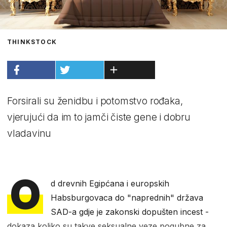
THINKSTOCK
Forsirali su ženidbu i potomstvo rođaka,
vjerujući da im to jamči čiste gene i dobru
vladavinu
O
d drevnih Egipćana i europskih
Habsburgovaca do "naprednih" država
SAD-a gdje je zakonski dopušten incest -
dokaza koliko su takve seksualne veze pogubne za