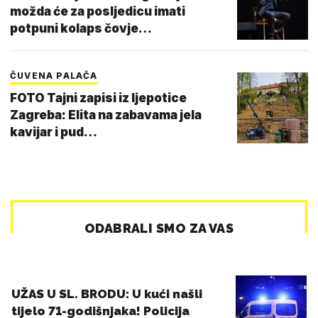
možda će za posljedicu imati
potpuni kolaps čovje…
ČUVENA PALAČA
FOTO Tajni zapisi iz ljepotice
Zagreba: Elita na zabavama jela
kavijar i pud…