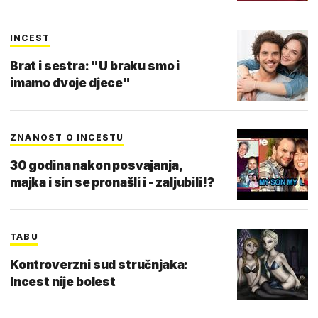
INCEST
Brat i sestra: "U braku smo i
imamo dvoje djece"
ZNANOST O INCESTU
30 godina nakon posvajanja,
majka i sin se pronašli i - zaljubili!?
TABU
Kontroverzni sud stručnjaka:
Incest nije bolest