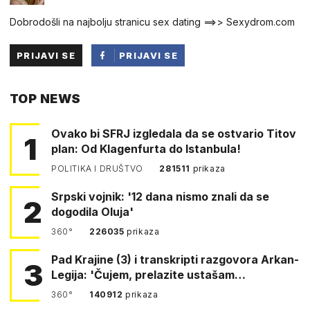
Dobrodošli na najbolju stranicu sex dating ==>> Sexydrom.com
PRIJAVI SE
PRIJAVI SE
PUTEM
TOP NEWS
FACEBOOKA
Ovako bi SFRJ izgledala da se ostvario Titov
1
plan: Od Klagenfurta do Istanbula!
POLITIKA I DRUŠTVO
281511
prikaza
Srpski vojnik: '12 dana nismo znali da se
2
dogodila Oluja'
360°
226035
prikaza
Pad Krajine (3) i transkripti razgovora Arkan-
3
Legija: 'Čujem, prelazite ustašam…
360°
140912
prikaza