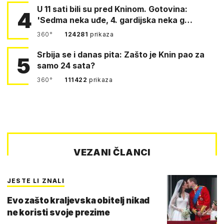
U 11 sati bili su pred Kninom. Gotovina:
4
'Sedma neka uđe, 4. gardijska neka g…
360°
124281
prikaza
Srbija se i danas pita: Zašto je Knin pao za
5
samo 24 sata?
360°
111422
prikaza
VEZANI ČLANCI
JESTE LI ZNALI
Evo zašto kraljevska obitelj nikad
ne koristi svoje prezime