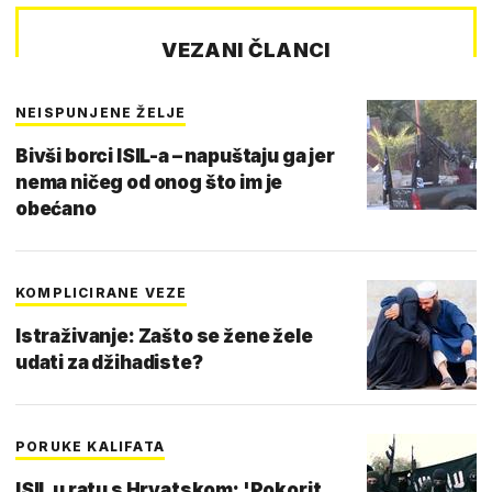
VEZANI ČLANCI
NEISPUNJENE ŽELJE
Bivši borci ISIL-a – napuštaju ga jer
nema ničeg od onog što im je
obećano
KOMPLICIRANE VEZE
Istraživanje: Zašto se žene žele
udati za džihadiste?
PORUKE KALIFATA
ISIL u ratu s Hrvatskom: 'Pokorit