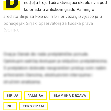
D
nedjelju troje ljudi aktivirajući eksploziv ispod
kolonada u antičkom gradu Palmiri, u
središtu Sirije za koje su ih bili privezali, izvijestio je u
ponedjeljak Sirijski opservatorij za ljudska prava
(SOHR).
Ovaj je članak dio naše pretplatničke ponude.
Cjelokupni sadržaj dostupan je isključivo pretplatnicima.
S pretplatom dobivate neograničen pristup svim našim
arhiviranim člancima, ekskluzivnim intervjuima i
stručnim analizama.
SIRIJA
PALMIRA
ISLAMSKA DRŽAVA
ISIL
TERORIZAM