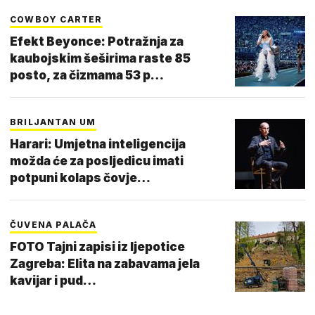
COWBOY CARTER
Efekt Beyonce: Potražnja za
kaubojskim šeširima raste 85
posto, za čizmama 53 p…
BRILJANTAN UM
Harari: Umjetna inteligencija
možda će za posljedicu imati
potpuni kolaps čovje…
ČUVENA PALAČA
FOTO Tajni zapisi iz ljepotice
Zagreba: Elita na zabavama jela
kavijar i pud…