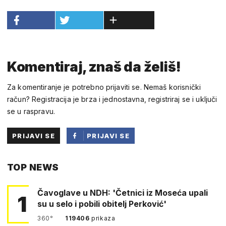
Komentiraj, znaš da želiš!
Za komentiranje je potrebno prijaviti se. Nemaš korisnički
račun? Registracija je brza i jednostavna, registriraj se i uključi
se u raspravu.
PRIJAVI SE
PRIJAVI SE
PUTEM
TOP NEWS
FACEBOOKA
Čavoglave u NDH: 'Četnici iz Moseća upali
1
su u selo i pobili obitelj Perković'
360°
119406
prikaza