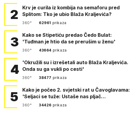
Krv je curila iz kombija na semaforu pred
2
Splitom: Tko je ubio Blaža Kraljevića?
360°
62961
prikaza
Kako se Stipetiću predao Čedo Bulat:
3
'Tuđman je htio da se prerušim u ženu'
360°
43664
prikaza
'Okružili su i izrešetali auto Blaža Kraljevića.
4
Onda su ga vukli po cesti'
360°
38477
prikaza
Kako je počeo 2. svjetski rat u Čavoglavama:
5
'Seljaci se tuže: Ustaše nas pljač…
360°
34426
prikaza