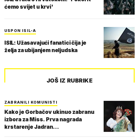
ćemo svijet u krvi'
USPON ISIL-A
ISIL: Užasavajući fanatici čija je
želja za ubijanjem neljudska
JOŠ IZ RUBRIKE
ZABRANILI KOMUNISTI
Kako je Gorbačov ukinuo zabranu
izbora za Miss. Prva nagrada
krstarenje Jadran…