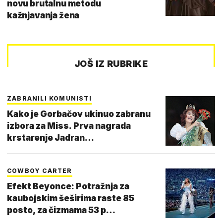
novu brutalnu metodu
kažnjavanja žena
JOŠ IZ RUBRIKE
ZABRANILI KOMUNISTI
Kako je Gorbačov ukinuo zabranu
izbora za Miss. Prva nagrada
krstarenje Jadran…
COWBOY CARTER
Efekt Beyonce: Potražnja za
kaubojskim šeširima raste 85
posto, za čizmama 53 p…