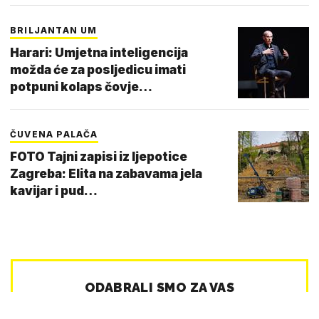
BRILJANTAN UM
Harari: Umjetna inteligencija
možda će za posljedicu imati
potpuni kolaps čovje…
ČUVENA PALAČA
FOTO Tajni zapisi iz ljepotice
Zagreba: Elita na zabavama jela
kavijar i pud…