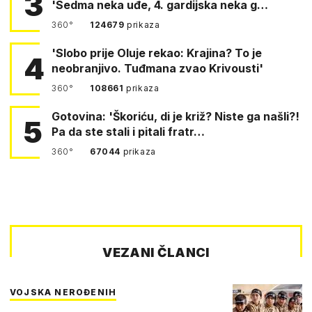
3
'Sedma neka uđe, 4. gardijska neka g…
360°
124679
prikaza
'Slobo prije Oluje rekao: Krajina? To je
4
neobranjivo. Tuđmana zvao Krivousti'
360°
108661
prikaza
Gotovina: 'Škoriću, di je križ? Niste ga našli?!
5
Pa da ste stali i pitali fratr…
360°
67044
prikaza
VEZANI ČLANCI
VOJSKA NEROĐENIH