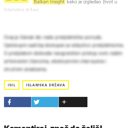
Balkan Insight
kako je izgledao život u
Islamskoj državi.
Ovaj je članak dio naše pretplatničke ponude.
Cjelokupni sadržaj dostupan je isključivo pretplatnicima.
S pretplatom dobivate neograničen pristup svim našim
arhiviranim člancima, ekskluzivnim intervjuima i
stručnim analizama.
ISIL
ISLAMSKA DRŽAVA