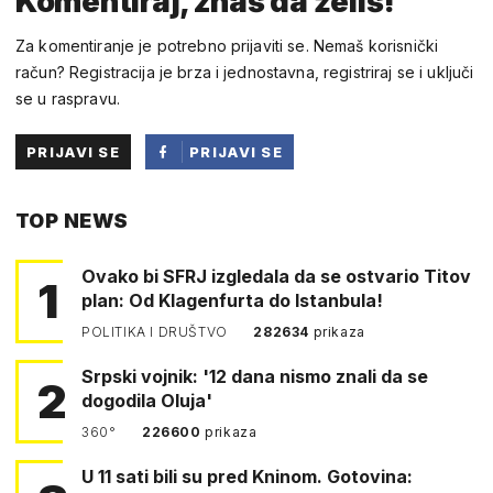
Komentiraj, znaš da želiš!
Za komentiranje je potrebno prijaviti se. Nemaš korisnički
račun? Registracija je brza i jednostavna, registriraj se i uključi
se u raspravu.
PRIJAVI SE
PRIJAVI SE
PUTEM
TOP NEWS
FACEBOOKA
Ovako bi SFRJ izgledala da se ostvario Titov
1
plan: Od Klagenfurta do Istanbula!
POLITIKA I DRUŠTVO
282634
prikaza
Srpski vojnik: '12 dana nismo znali da se
2
dogodila Oluja'
360°
226600
prikaza
U 11 sati bili su pred Kninom. Gotovina: