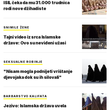
ISIL čeka da mu 31.000 trudnica
rodi nove džihadiste
SNIMILE ŽENE
Tajni video iz srca Islamske
države: Ovo su neviđeni užasi
SEKSUALNE ROBINJE
"Nisam mogla podnijeti vrištanje
djevojaka dok su ih silovali"
BARBARSTVO KALIFATA
Jezivo: Islamska država uvela