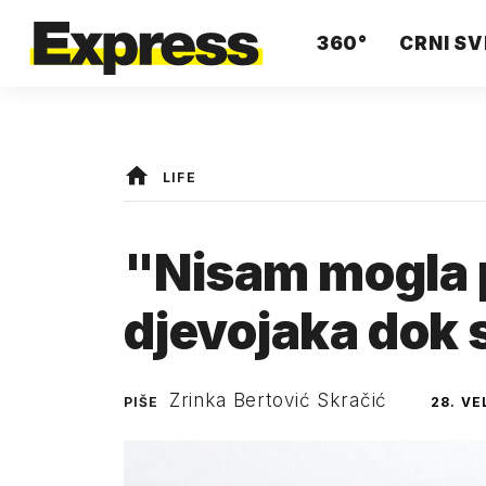
360°
CRNI SV
LIFE
"Nisam mogla p
djevojaka dok s
Zrinka Bertović Skračić
PIŠE
28. VE