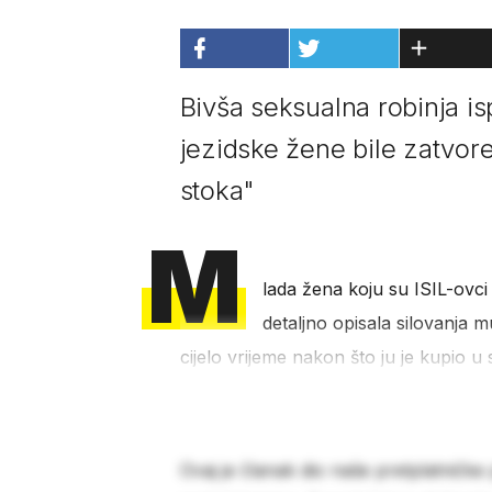
Bivša seksualna robinja is
jezidske žene bile zatvor
stoka"
M
lada žena koju su ISIL-ovci
detaljno opisala silovanja 
cijelo vrijeme nakon što ju je kupio u
Ovaj je članak dio naše pretplatničke