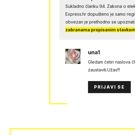
Sukladno članku 94. Zakona o elek
Express.hr dopušteno je samo regist
obvezan je prethodno se upoznati
zabranama propisanim stavkom 
una1
Gledam četiri naslova č
zaustaviti.Užas!!!
PRIJAVI SE