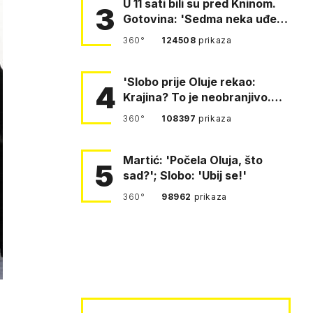
U 11 sati bili su pred Kninom.
3
Gotovina: 'Sedma neka uđe,
4. gardijska neka g…
360°
124508
prikaza
'Slobo prije Oluje rekao:
4
Krajina? To je neobranjivo.
Tuđmana zvao Krivousti'
360°
108397
prikaza
Martić: 'Počela Oluja, što
5
sad?'; Slobo: 'Ubij se!'
360°
98962
prikaza