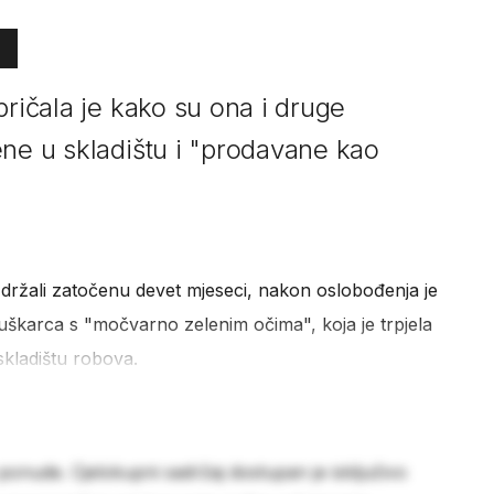
pričala je kako su ona i druge
ene u skladištu i "prodavane kao
 držali zatočenu devet mjeseci, nakon oslobođenja je
muškarca s "močvarno zelenim očima", koja je trpjela
 skladištu robova.
 ponude. Cjelokupni sadržaj dostupan je isključivo