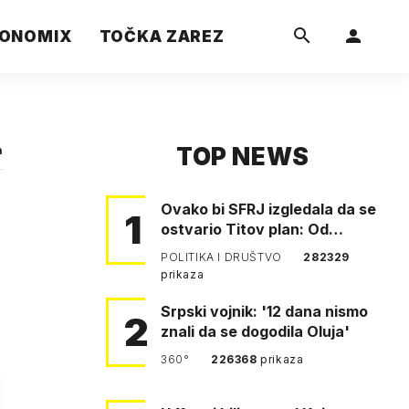
ONOMIX
TOČKA ZAREZ
TOP NEWS
a
Ovako bi SFRJ izgledala da se
1
ostvario Titov plan: Od
Klagenfurta do Istanbula!
POLITIKA I DRUŠTVO
282329
prikaza
Srpski vojnik: '12 dana nismo
2
znali da se dogodila Oluja'
360°
226368
prikaza