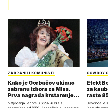
ZABRANILI KOMUNISTI
COWBOY 
Kako je Gorbačov ukinuo
Efekt B
zabranu izbora za Miss.
za kaub
Prva nagrada krstarenje
raste 85
Jadran…
čizmam
Natjecanja ljepote u SSSR-u bila su
Beyoncé je 
zabranjena od 1959., i započela su ponovno
izazvala mod