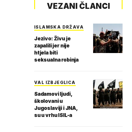
VEZANI ČLANCI
ISLAMSKA DRŽAVA
Jezivo: Živu je
zapalili jer nije
htjela biti
seksualna robinja
VAL IZBJEGLICA
Sadamovi ljudi,
školovani u
Jugoslaviji i JNA,
su u vrhu ISIL-a