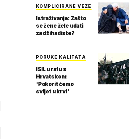
KOMPLICIRANE VEZE
Istraživanje: Zašto
se žene žele udati
za džihadiste?
PORUKE KALIFATA
ISIL u ratu s
Hrvatskom:
'Pokorit ćemo
svijet u krvi'