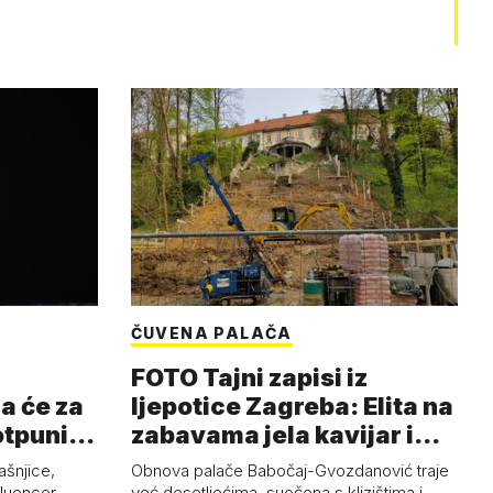
ČUVENA PALAČA
FOTO Tajni zapisi iz
a će za
ljepotice Zagreba: Elita na
otpuni
zabavama jela kavijar i
pud…
ašnjice,
Obnova palače Babočaj-Gvozdanović traje
nfluencer
već desetljećima, suočena s klizištima i