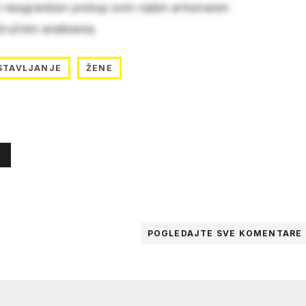
e neograničen pristup svim našim arhiviranim
stručnim analizama.
STAVLJANJE
ŽENE
POGLEDAJTE SVE
KOMENTARE