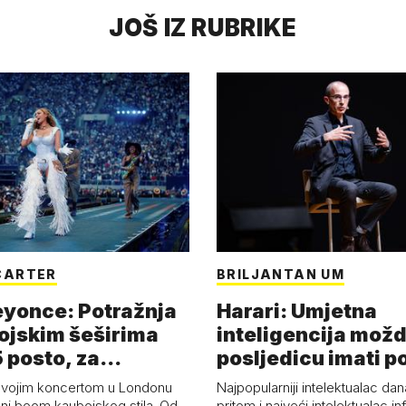
JOŠ IZ RUBRIKE
CARTER
BRILJANTAN UM
eyonce: Potražnja
Harari: Umjetna
ojskim šeširima
inteligencija možd
 posto, za
posljedicu imati p
a 53 p…
kolaps čovje…
svojim koncertom u Londonu
Najpopularniji intelektualac dan
ni boom kaubojskog stila. Od
pritom i najveći intelektualac i