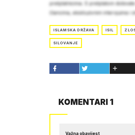
pretplatnicima. S pretplatom dobivat
člancima, ekskluzivnim intervjuima i 
ISLAMSKA DRŽAVA
ISIL
ZLO
SILOVANJE
KOMENTARI 1
Važna obavijest