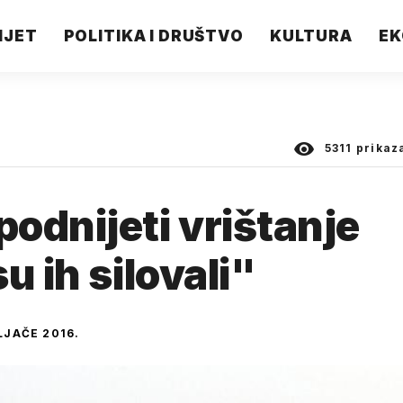
IJET
POLITIKA I DRUŠTVO
KULTURA
EK
5311
prikaz
odnijeti vrištanje
u ih silovali"
LJAČE 2016.