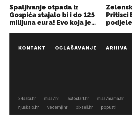
KONTAKT
OGLAŠAVANJE
ARHIVA
24sata.hr
miss7.hr
autostart.hr
miss7mama.hr
njuskalo.hr
vecernji.hr
pixsell.hr
popusti!