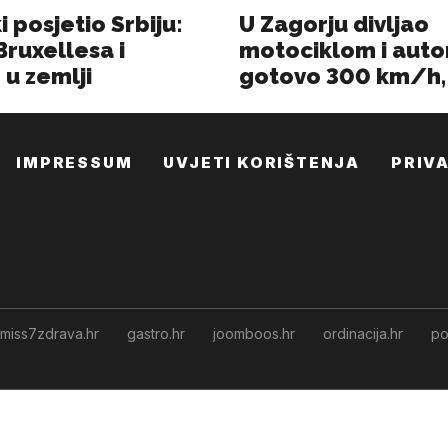
IMPRESSUM
UVJETI KORIŠTENJA
PRIV
miss7zdrava.hr
gastro.hr
joomboos.hr
ordinacija.hr
po