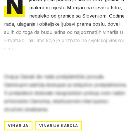
N
malenom mjestu Momjan na sjeveru Istre,
nedaleko od granice sa Slovenijom. Godine
rada, ulaganja i obiteljske ljubavi prema poslu, doveli
su ih do toga da budu jedna od najpoznatijih vinarija u
Hrvatskoj, ali i ime koje je priznato na svjetskoj vinskoj
sceni.
Ovaj je članak dio naše pretplatničke ponude.
Cjelokupni sadržaj dostupan je isključivo pretplatnicima.
S pretplatom dobivate neograničen pristup svim našim
arhiviranim člancima, ekskluzivnim intervjuima i
stručnim analizama.
VINARIJA
VINARIJA KABOLA