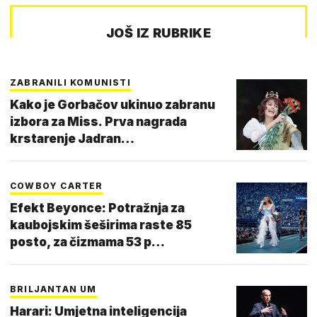
JOŠ IZ RUBRIKE
ZABRANILI KOMUNISTI
Kako je Gorbačov ukinuo zabranu
izbora za Miss. Prva nagrada
krstarenje Jadran…
COWBOY CARTER
Efekt Beyonce: Potražnja za
kaubojskim šeširima raste 85
posto, za čizmama 53 p…
BRILJANTAN UM
Harari: Umjetna inteligencija