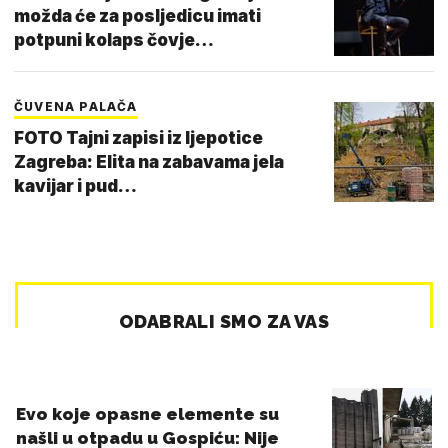
možda će za posljedicu imati
potpuni kolaps čovje…
ČUVENA PALAČA
FOTO Tajni zapisi iz ljepotice
Zagreba: Elita na zabavama jela
kavijar i pud…