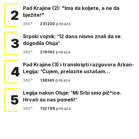
Pad Krajine (2): "Ima da koljete, a ne da
2
bježite!"
360°
231230
prikaza
Srpski vojnik: '12 dana nismo znali da se
3
dogodila Oluja'
360°
219192
prikaza
Pad Krajine (3) i transkripti razgovora Arkan-
4
Legija: 'Čujem, prelazite ustašam…
360°
138345
prikaza
Legija nakon Oluje: 'Mi Srbi smo pič*ice.
5
Hrvati su nas pomeli!'
360°
132799
prikaza