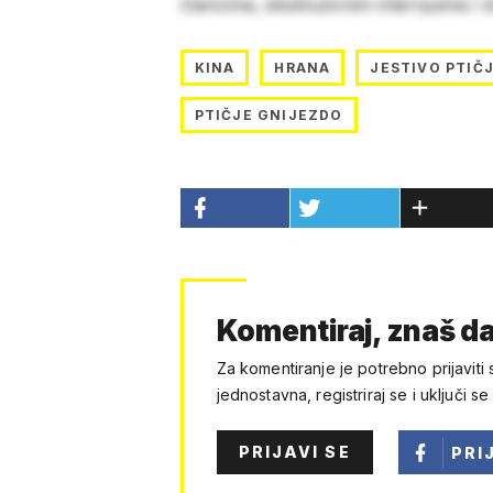
člancima, ekskluzivnim intervjuima i 
KINA
HRANA
JESTIVO PTIČ
PTIČJE GNIJEZDO
Komentiraj, znaš da
Za komentiranje je potrebno prijaviti 
jednostavna, registriraj se i uključi se
PRIJAVI SE
PRI