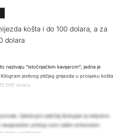
nijezda košta i do 100 dolara, a za
50 dolara
sto nazivaju "istočnjačkim kavijarom", jedna je
. Kilogram jestivog ptičjeg gnijezda u prosjeku košta
10.000 dolara.
 ponude. Cjelokupni sadržaj dostupan je isključivo
e neograničen pristup svim našim arhiviranim