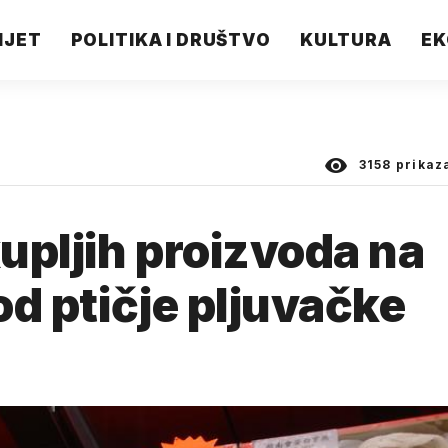
IJET
POLITIKA I DRUŠTVO
KULTURA
EK
3158
prikaz
upljih proizvoda na
 od ptičje pljuvačke