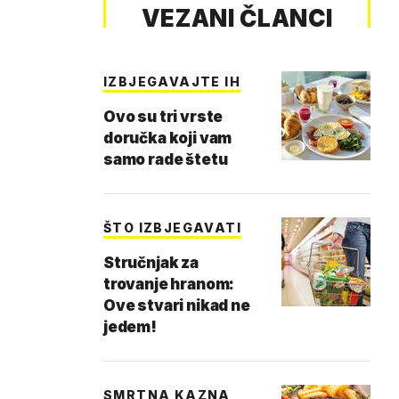
VEZANI ČLANCI
IZBJEGAVAJTE IH
Ovo su tri vrste
doručka koji vam
samo rade štetu
ŠTO IZBJEGAVATI
Stručnjak za
trovanje hranom:
Ove stvari nikad ne
jedem!
SMRTNA KAZNA