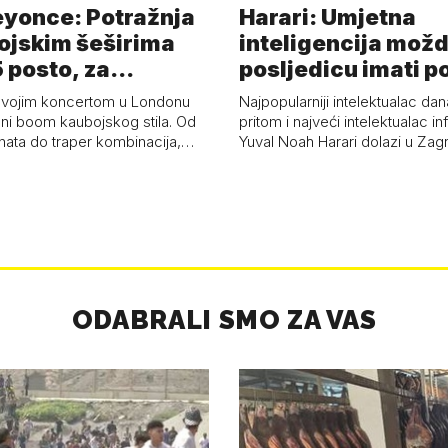
eyonce: Potražnja
Harari: Umjetna
ojskim šeširima
inteligencija možd
 posto, za
posljedicu imati p
a 53 p…
kolaps čovje…
svojim koncertom u Londonu
Najpopularniji intelektualac dan
ni boom kaubojskog stila. Od
pritom i najveći intelektualac i
anata do traper kombinacija,…
Yuval Noah Harari dolazi u Za