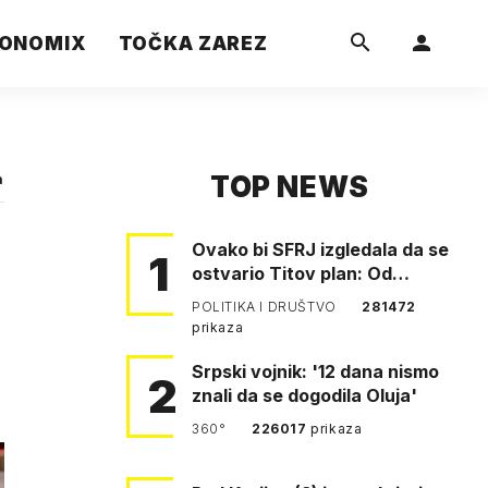
ONOMIX
TOČKA ZAREZ
TOP NEWS
a
Ovako bi SFRJ izgledala da se
1
ostvario Titov plan: Od
Klagenfurta do Istanbula!
POLITIKA I DRUŠTVO
281472
prikaza
Srpski vojnik: '12 dana nismo
2
znali da se dogodila Oluja'
360°
226017
prikaza