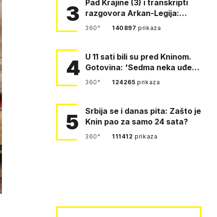
Pad Krajine (3) i transkripti
3
razgovora Arkan-Legija:
'Čujem, prelazite ustašam…
360°
140897
prikaza
U 11 sati bili su pred Kninom.
4
Gotovina: 'Sedma neka uđe,
4. gardijska neka g…
360°
124265
prikaza
Srbija se i danas pita: Zašto je
5
Knin pao za samo 24 sata?
360°
111412
prikaza