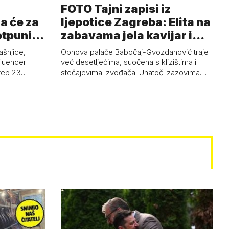
FOTO Tajni zapisi iz
a će za
ljepotice Zagreba: Elita na
otpuni
zabavama jela kavijar i
pud…
ašnjice,
Obnova palače Babočaj-Gvozdanović traje
nfluencer
već desetljećima, suočena s klizištima i
greb 23…
stečajevima izvođača. Unatoč izazovima…