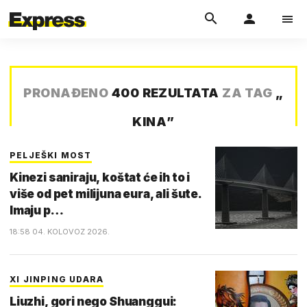
PRONAĐENO
400 REZULTATA
ZA TAG
„
KINA
”
PELJEŠKI MOST
Kinezi saniraju, koštat će ih to i
više od pet milijuna eura, ali šute.
Imaju p…
18:58 04. KOLOVOZ 2026.
XI JINPING UDARA
Liuzhi, gori nego Shuanggui: