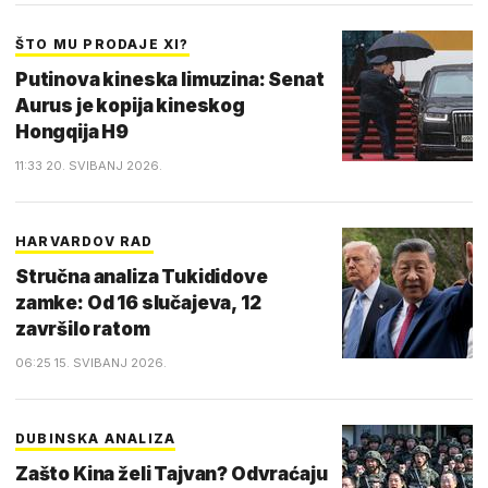
ŠTO MU PRODAJE XI?
Putinova kineska limuzina: Senat
Aurus je kopija kineskog
Hongqija H9
11:33 20. SVIBANJ 2026.
HARVARDOV RAD
Stručna analiza Tukididove
zamke: Od 16 slučajeva, 12
završilo ratom
06:25 15. SVIBANJ 2026.
DUBINSKA ANALIZA
Zašto Kina želi Tajvan? Odvraćaju