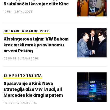
Brutalna čistka vojne elite Kine
10:58 11. LIPANJ 2026.
OPERACIJA MARCO POLO
Kissingerova tajna: VW Bubom
kroz mrkli mrak pa avionom u
crveni Peking
06:56 24. SVIBANJ 2026.
13,9 POSTO TRŽIŠTA
Spašavanje u Kini: Nova
strategija diže VW i Audi, ali
Mercedes ide drugim putem
13:57 22. SVIBANJ 2026.