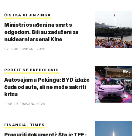
ČISTKA XI JINPINGA
Ministri osuđeni na smrt s
odgodom. Bili su zaduženi za
nuklearni arsenal Kine
07:15 08. SVIBANJ 2026.
PROFIT SE PREPOLOVIO
Autosajam u Pekingu: BYD izlaže
čuda od auta, ali ne može sakriti
krizu
11:48 29. TRAVANJ 2026.
FINANCIAL TIMES
Procurili dokumenti: Što je TEE-