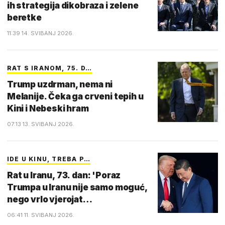
ih strategija dikobraza i zelene
beretke
11:39 14. SVIBANJ 2026.
RAT S IRANOM, 75. D…
Trump uzdrman, nema ni
Melanije. Čeka ga crveni tepih u
Kini i Nebeski hram
07:13 13. SVIBANJ 2026.
IDE U KINU, TREBA P…
Rat u Iranu, 73. dan: 'Poraz
Trumpa u Iranu nije samo moguć,
nego vrlo vjerojat…
06:41 11. SVIBANJ 2026.