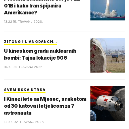
01B i kako Iran špijunira
Amerikance?
13:22 15. TRAVANJ 2026.
ZITONG I LIANGDANCH…
U kineskom gradu nuklearnih
bombi: Tajna lokacije 906
15:10 03. TRAVANJ 2026.
SVEMIRSKA UTRKA
I Kinezi lete na Mjesec, s raketom
od 30 katova i letjelicom za 7
astronauta
14:54 02. TRAVANJ 2026.